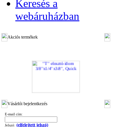
Keresés a
webáruházban
Akciós termékek
"T" elosztó-idom 3/8"x1/4"x3/8", Quick
Vásárlói bejelentkezés
360,-Ft
320,-Ft
E-mail cím:
---------
(elfelejtett jelszó)
Jelszó: