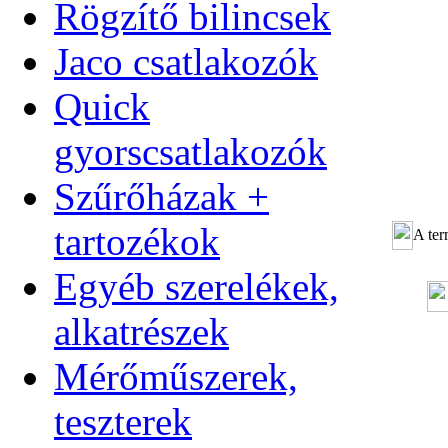
Rögzítő bilincsek
Jaco csatlakozók
Quick
gyorscsatlakozók
Szűrőházak +
tartozékok
A ter
Egyéb szerelékek,
alkatrészek
Mérőműszerek,
teszterek