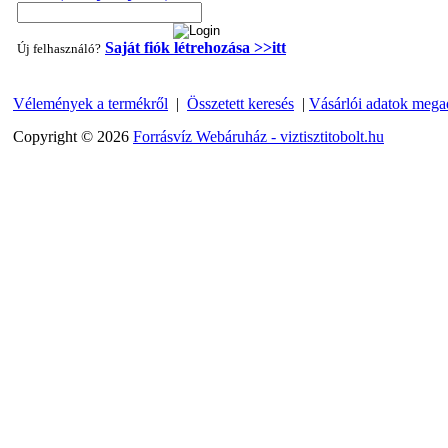
Saját fiók létrehozása >>itt
Új felhasználó?
Vélemények a termékről
|
Összetett keresés
|
Vásárlói adatok mega
Copyright © 2026
Forrásvíz Webáruház - viztisztitobolt.hu
"T" elosztó-idom 1/4"x3/8"x1/4", Quick
360,-Ft
320,-Ft
---------
Egyenes összekötő-idom 3/8"x3/8", Quick
360,-Ft
320,-Ft