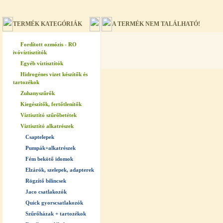
TERMÉK KATEGÓRIÁK
A TERMÉK NEM TALÁLHATÓ!
Fordított ozmózis - RO
ivóvíztisztítók
Egyéb víztisztítók
Hidrogénes vizet készítők és
tartozékok
Zuhanyszűrők
Kiegészítők, fertőtlenítők
Víztisztító szűrőbetétek
Víztisztító alkatrészek
Csaptelepek
Pumpák+alkatrészek
Fém bekötő idomok
Elzárók, szelepek, adapterek
Rögzítő bilincsek
Jaco csatlakozók
Quick gyorscsatlakozók
Szűrőházak + tartozékok