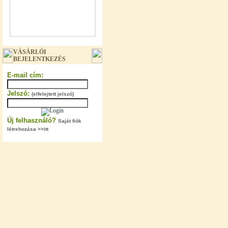
"T" elosztó-idom 3/8"x1/4"x3/8",
VÁSÁRLÓI
Quick
BEJELENTKEZÉS
360,-Ft
E-mail cím:
320,-Ft
---------
Jelszó:
(elfelejtett jelszó)
Új felhasználó?
Saját fiók
létrehozása >>itt
"T" elosztó-idom 1/4"x3/8"x1/4",
Quick
360,-Ft
320,-Ft
---------