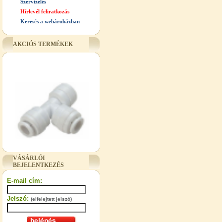
Szervízelés
Hírlevél feliratkozás
Keresés a webáruházban
AKCIÓS TERMÉKEK
"T" elosztó-idom 3/8"x1/4"x3/8",
Quick
VÁSÁRLÓI
BEJELENTKEZÉS
360,-Ft
320,-Ft
E-mail cím:
---------
Jelszó:
(elfelejtett jelszó)