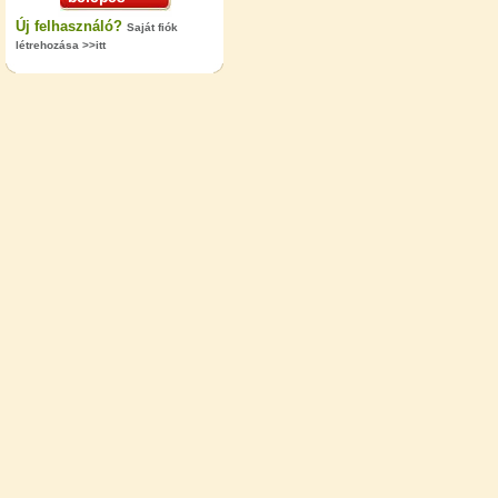
Új felhasználó?
Saját fiók
létrehozása >>itt
"T" elosztó-idom 1/4"x3/8"x1/4",
Quick
360,-Ft
320,-Ft
---------
Egyenes összekötő-idom 3/8"x3/8",
Quick
360,-Ft
320,-Ft
---------