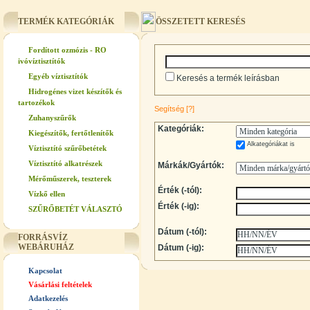
TERMÉK KATEGÓRIÁK
ÖSSZETETT KERESÉS
Fordított ozmózis - RO
ivóvíztisztítók
Egyéb víztisztítók
Keresés a termék leírásban
Hidrogénes vizet készítők és
tartozékok
Segítség
[?]
Zuhanyszűrők
Kategóriák:
Kiegészítők, fertőtlenítők
Alkategóriákat is
Víztisztító szűrőbetétek
Víztisztító alkatrészek
Márkák/Gyártók:
Mérőműszerek, teszterek
Érték (-tól):
Vízkő ellen
Érték (-ig):
SZŰRŐBETÉT VÁLASZTÓ
Dátum (-tól):
FORRÁSVÍZ
WEBÁRUHÁZ
Dátum (-ig):
Kapcsolat
Vásárlási feltételek
Adatkezelés