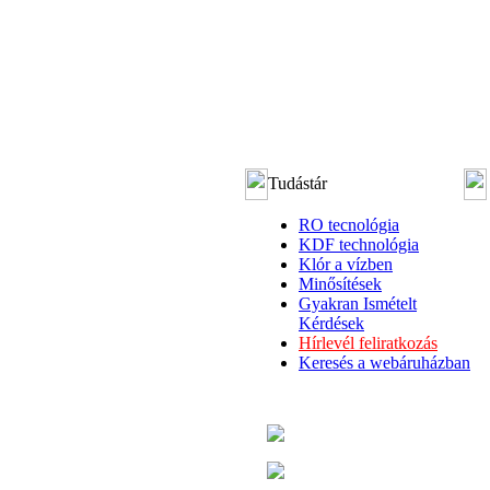
Tudástár
RO tecnológia
KDF technológia
Klór a vízben
Minősítések
Gyakran Ismételt
Kérdések
Hírlevél feliratkozás
Keresés a webáruházban