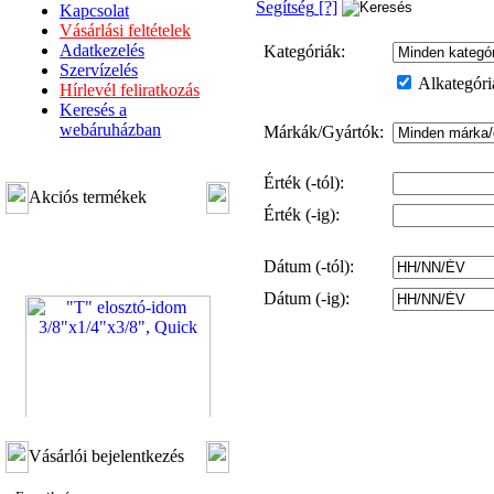
Segítség
[?]
Kapcsolat
Vásárlási feltételek
Adatkezelés
Kategóriák:
Szervízelés
Alkategóriá
Hírlevél feliratkozás
Keresés a
webáruházban
Márkák/Gyártók:
Érték (-tól):
Akciós termékek
Érték (-ig):
Dátum (-tól):
Dátum (-ig):
"T" elosztó-idom
Vásárlói bejelentkezés
3/8"x1/4"x3/8", Quick