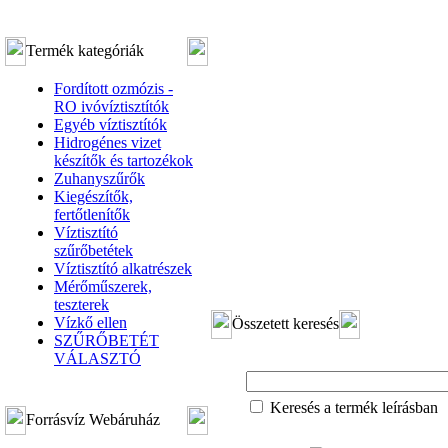
Termék kategóriák
Fordított ozmózis -
RO ivóvíztisztítók
Egyéb víztisztítók
Hidrogénes vizet
készítők és tartozékok
Zuhanyszűrők
Kiegészítők,
fertőtlenítők
Víztisztító
szűrőbetétek
Víztisztító alkatrészek
Mérőműszerek,
teszterek
Vízkő ellen
Összetett keresés
SZŰRŐBETÉT
VÁLASZTÓ
Keresés a termék leírásban
Forrásvíz Webáruház