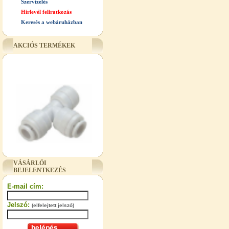
Szervízelés
Hírlevél feliratkozás
Keresés a webáruházban
AKCIÓS TERMÉKEK
"T" elosztó-idom 3/8"x1/4"x3/8",
Quick
VÁSÁRLÓI
BEJELENTKEZÉS
360,-Ft
320,-Ft
E-mail cím:
---------
Jelszó:
(elfelejtett jelszó)