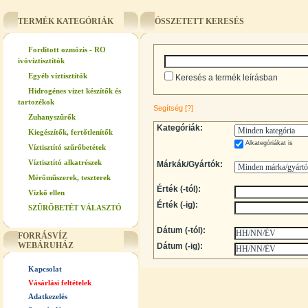
TERMÉK KATEGÓRIÁK
ÖSSZETETT KERESÉS
Fordított ozmózis - RO
ivóvíztisztítók
Egyéb víztisztítók
Keresés a termék leírásban
Hidrogénes vizet készítők és
tartozékok
Segítség
[?]
Zuhanyszűrők
Kategóriák:
Kiegészítők, fertőtlenítők
Alkategóriákat is
Víztisztító szűrőbetétek
Víztisztító alkatrészek
Márkák/Gyártók:
Mérőműszerek, teszterek
Érték (-tól):
Vízkő ellen
Érték (-ig):
SZŰRŐBETÉT VÁLASZTÓ
Dátum (-tól):
FORRÁSVÍZ
WEBÁRUHÁZ
Dátum (-ig):
Kapcsolat
Vásárlási feltételek
Adatkezelés