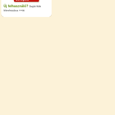
Új felhasználó?
Saját fiók
létrehozása >>itt
"T" elosztó-idom 1/4"x3/8"x1/4",
Quick
360,-Ft
320,-Ft
---------
Egyenes összekötő-idom 3/8"x3/8",
Quick
360,-Ft
320,-Ft
---------