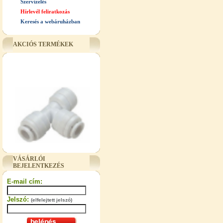
Szervízelés
Hírlevél feliratkozás
Keresés a webáruházban
AKCIÓS TERMÉKEK
"T" elosztó-idom 3/8"x1/4"x3/8",
VÁSÁRLÓI
Quick
BEJELENTKEZÉS
360,-Ft
E-mail cím:
320,-Ft
---------
Jelszó:
(elfelejtett jelszó)