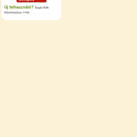
Új felhasználó?
Saját fiók
létrehozása >>itt
"T" elosztó-idom 1/4"x3/8"x1/4",
Quick
360,-Ft
320,-Ft
---------
Egyenes összekötő-idom 3/8"x3/8",
Quick
360,-Ft
320,-Ft
---------