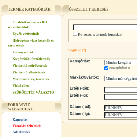
TERMÉK KATEGÓRIÁK
ÖSSZETETT KERESÉS
Fordított ozmózis - RO
ivóvíztisztítók
Egyéb víztisztítók
Keresés a termék leírásban
Hidrogénes vizet készítők és
tartozékok
Segítség
[?]
Zuhanyszűrők
Kiegészítők, fertőtlenítők
Kategóriák:
Víztisztító szűrőbetétek
Alkategóriákat is
Víztisztító alkatrészek
Márkák/Gyártók:
Mérőműszerek, teszterek
Vízkő ellen
Érték (-tól):
SZŰRŐBETÉT VÁLASZTÓ
Érték (-ig):
FORRÁSVÍZ
Dátum (-tól):
WEBÁRUHÁZ
Dátum (-ig):
Kapcsolat
Vásárlási feltételek
Adatkezelés