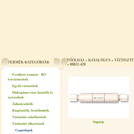
FŐOLDAL
»
KATALÓGUS
»
VÍZTISZT
TERMÉK KATEGÓRIÁK
»
08021-420
Fordított ozmózis - RO
ivóvíztisztítók
Egyéb víztisztítók
Hidrogénes vizet készítők és
tartozékok
Zuhanyszűrők
Kiegészítők, fertőtlenítők
Víztisztító szűrőbetétek
Nagykép
Víztisztító alkatrészek
Csaptelepek