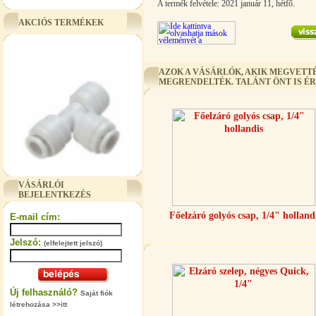
A termék felvétele: 2021 január 11, hétfő.
AKCIÓS TERMÉKEK
AZOK A VÁSÁRLÓK, AKIK MEGVETTÉ
MEGRENDELTÉK. TALÁNT ÖNT IS É
"T" elosztó-idom 3/8"x1/4"x3/8",
Quick
VÁSÁRLÓI
BEJELENTKEZÉS
360,-Ft
Főelzáró golyós csap, 1/4" holland
E-mail cím:
320,-Ft
---------
Jelszó:
(elfelejtett jelszó)
Új felhasználó?
Saját fiók
létrehozása >>itt