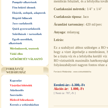
membrán felszínét, és a lefolyóba továb
Pumpák+alkatrészek
Fém bekötő idomok
Csatlakozási méretek:
1/4" x 1/4"
Elzárók, szelepek, adapterek
Csatlakozás típusa:
Jaco
Rögzítő bilincsek
Jaco csatlakozók
Áramlási tartomány:
420 ml/perc
Quick gyorscsatlakozók
Anyaga:
műanyag
Szűrőházak + tartozékok
Egyéb szerelékek,
Leírás:
alkatrészek
Ez a szabályzó ahhoz szükséges a RO ví
Mérőműszerek, teszterek
hogy a vizet átpréselje a membránon, h
Vízkő ellen
be a tiszta víz és a lefolyóba kerülő ví
SZŰRŐBETÉT VÁLASZTÓ
RO víztisztítók maximális hatékonyságá
folyásszabályozó nagyon fontos része 
FORRÁSVÍZ
WEBÁRUHÁZ
Forrásvíz Webáruház - www.viztisztitobolt.hu
Kapcsolat
Eredeti ár: 1.300,-Ft
Vásárlási feltételek
Akciós ár: 1.000,-Ft
Adatkezelés
[
Nettó ár: 787,-Ft
]
Szervízelés
Hírlevél feliratkozás
Keresés a webáruházban