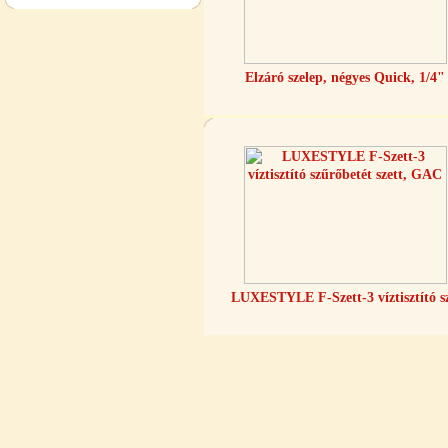
"T" elosztó-idom 1/4"x3/8"x1/4",
Quick
Elzáró szelep, négyes Quick, 1/4"
360,-Ft
320,-Ft
---------
Egyenes összekötő-idom 3/8"x3/8",
LUXESTYLE F-Szett-3 víztisztító s
Quick
360,-Ft
320,-Ft
---------