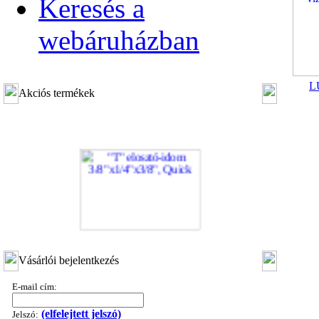
Keresés a
webáruházban
L
Akciós termékek
"T" elosztó-idom 3/8"x1/4"x3/8", Quick
Vásárlói bejelentkezés
360,-Ft
320,-Ft
E-mail cím:
---------
(elfelejtett jelszó)
Jelszó: