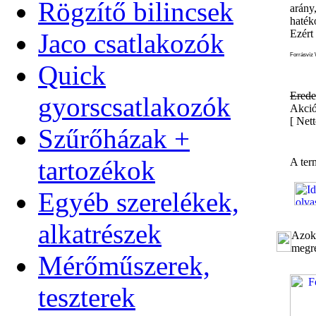
Rögzítő bilincsek
arány
haték
Ezért
Jaco csatlakozók
Forrásvíz 
Quick
Erede
gyorscsatlakozók
Akció
[
Nett
Szűrőházak +
tartozékok
A ter
Egyéb szerelékek,
alkatrészek
Azok 
megre
Mérőműszerek,
teszterek