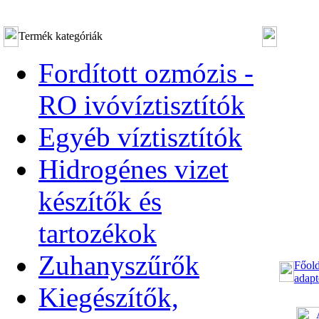
Termék kategóriák
Fordított ozmózis -
RO ivóvíztisztítók
Egyéb víztisztítók
Hidrogénes vizet
készítők és
tartozékok
Zuhanyszűrők
Főold
adapt
Kiegészítők,