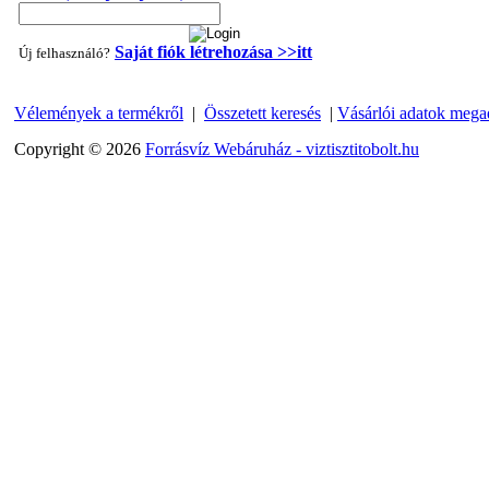
Saját fiók létrehozása >>itt
Új felhasználó?
Vélemények a termékről
|
Összetett keresés
|
Vásárlói adatok mega
"T" elosztó-idom 1/4"x3/8"x1/4", Quick
Copyright © 2026
Forrásvíz Webáruház - viztisztitobolt.hu
360,-Ft
320,-Ft
---------
Egyenes összekötő-idom 3/8"x3/8", Quick
360,-Ft
320,-Ft
---------