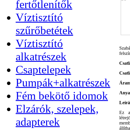
fertőtlenítők
Víztisztító
szűrőbetétek
Víztisztító
Szabá
alkatrészek
felsz
Csatl
Csaptelepek
Csatl
Pumpák+alkatrészek
Áram
Fém bekötő idomok
Anya
Leírá
Elzárók, szelepek,
Ez a
létre
adapterek
membr
állít