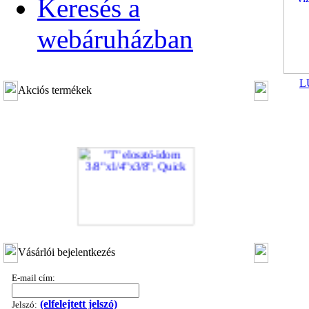
Keresés a
webáruházban
L
Akciós termékek
"T" elosztó-idom 3/8"x1/4"x3/8", Quick
Vásárlói bejelentkezés
360,-Ft
320,-Ft
E-mail cím:
---------
(elfelejtett jelszó)
Jelszó: