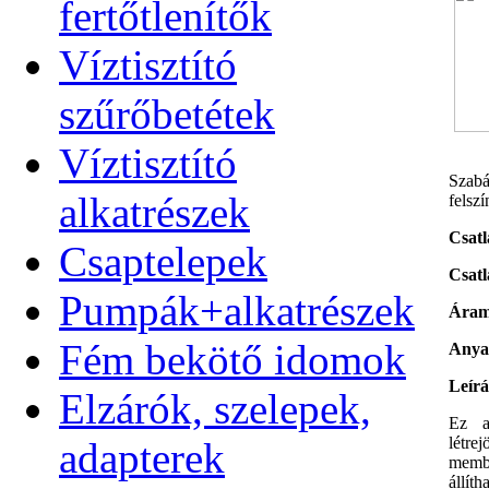
fertőtlenítők
Víztisztító
szűrőbetétek
Víztisztító
Szabá
alkatrészek
felsz
Csatl
Csaptelepek
Csatl
Pumpák+alkatrészek
Áram
Fém bekötő idomok
Anya
Leírá
Elzárók, szelepek,
Ez a
létre
adapterek
membr
állít