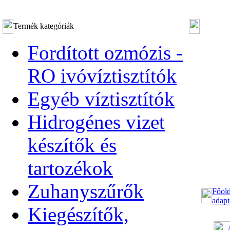
Termék kategóriák
Fordított ozmózis -
RO ivóvíztisztítók
Egyéb víztisztítók
Hidrogénes vizet
készítők és
tartozékok
Zuhanyszűrők
Főold
adapt
Kiegészítők,