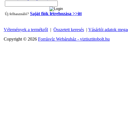
Saját fiók létrehozása >>itt
Új felhasználó?
Vélemények a termékről
|
Összetett keresés
|
Vásárlói adatok mega
"T" elosztó-idom 1/4"x3/8"x1/4", Quick
Copyright © 2026
Forrásvíz Webáruház - viztisztitobolt.hu
360,-Ft
320,-Ft
---------
Egyenes összekötő-idom 3/8"x3/8", Quick
360,-Ft
320,-Ft
---------