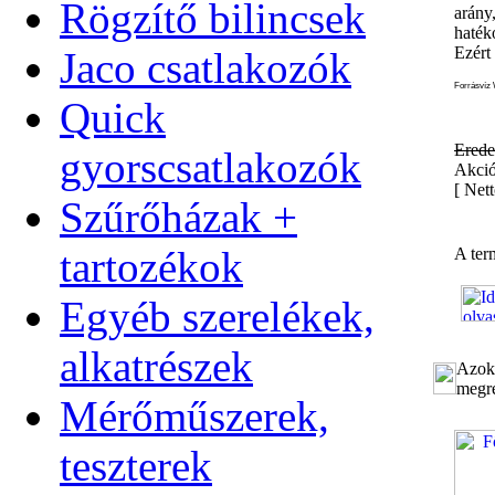
Rögzítő bilincsek
arány
haték
Ezért
Jaco csatlakozók
Forrásvíz 
Quick
Erede
gyorscsatlakozók
Akció
[
Nett
Szűrőházak +
tartozékok
A ter
Egyéb szerelékek,
alkatrészek
Azok 
megre
Mérőműszerek,
teszterek