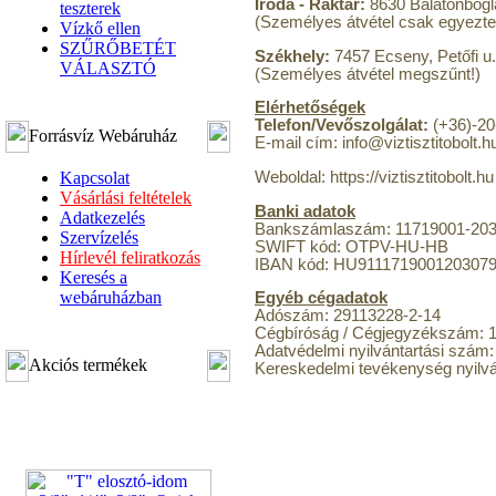
Iroda - Raktár:
8630 Balatonboglá
teszterek
(Személyes átvétel csak egyezte
Vízkő ellen
SZŰRŐBETÉT
Székhely:
7457 Ecseny, Petőfi u.
VÁLASZTÓ
(Személyes átvétel megszűnt!)
Elérhetőségek
Telefon/Vevőszolgálat:
(+36)-20
Forrásvíz Webáruház
E-mail cím: info@viztisztitobolt.h
Kapcsolat
Weboldal: https://viztisztitobolt.hu
Vásárlási feltételek
Banki adatok
Adatkezelés
Bankszámlaszám: 11719001-203
Szervízelés
SWIFT kód: OTPV-HU-HB
Hírlevél feliratkozás
IBAN kód: HU911171900120307
Keresés a
webáruházban
Egyéb cégadatok
Adószám: 29113228-2-14
Cégbíróság / Cégjegyzékszám: 
Adatvédelmi nyilvántartási szám
Akciós termékek
Kereskedelmi tevékenység nyilvá