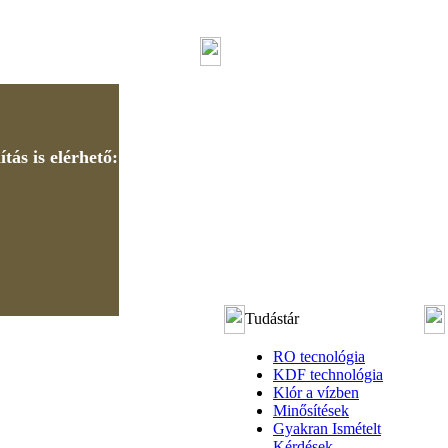
tás is elérhető:
Tudástár
RO tecnológia
KDF technológia
Klór a vízben
Minősítések
Gyakran Ismételt
Kérdések