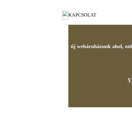
KAPCSOLAT
új webáruházunk ahol, onli
V