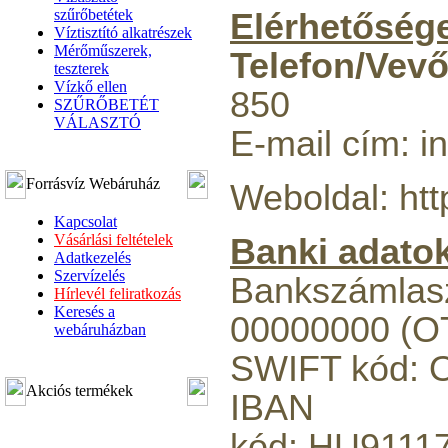
szűrőbetétek
Elérhetőség
Víztisztító alkatrészek
Mérőműszerek,
Telefon/Vevő
teszterek
Vízkő ellen
850
SZŰRŐBETÉT
VÁLASZTÓ
E-mail cím: in
Forrásvíz Webáruház
Weboldal: http
Kapcsolat
Vásárlási feltételek
Banki adato
Adatkezelés
Szervízelés
Bankszámlas
Hírlevél feliratkozás
Keresés a
00000000 (O
webáruházban
SWIFT kód:
Akciós termékek
IBAN
kód: HU9111