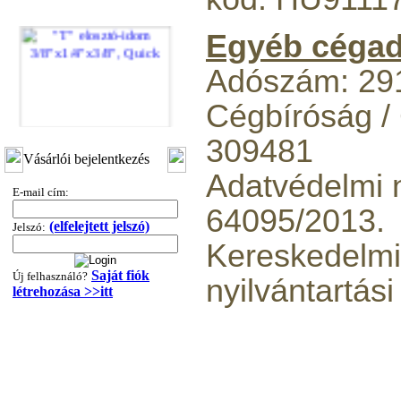
Egyéb cégad
Adószám: 29
Cégbíróság /
309481
"T" elosztó-idom
3/8"x1/4"x3/8", Quick
Vásárlói bejelentkezés
Adatvédelmi n
360,-Ft
E-mail cím:
320,-Ft
64095/2013.
---------
(elfelejtett jelszó)
Jelszó:
Kereskedelmi
Saját fiók
Új felhasználó?
nyilvántartás
létrehozása >>itt
"T" elosztó-idom
1/4"x3/8"x1/4", Quick