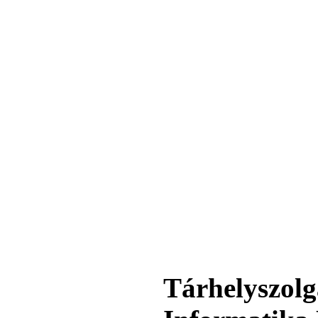
360,-Ft
320,-Ft
---------
Egyenes összekötő-idom
3/8"x3/8", Quick
360,-Ft
320,-Ft
---------
Tárhelyszolg