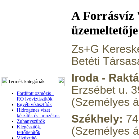
A Forrásvíz
üzemeltetője
Zs+G Kereske
Betéti Társas
Iroda - Raktá
Termék kategóriák
Erzsébet u. 3
Fordított ozmózis -
(Személyes át
RO ivóvíztisztítók
Egyéb víztisztítók
Hidrogénes vizet
Székhely:
745
készítők és tartozékok
Zuhanyszűrők
Kiegészítők,
(Személyes á
fertőtlenítők
Víztisztító