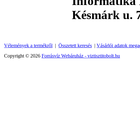
Informatika 
Késmárk u. 7
Külsőmenetes "L" könyök
bekötő-idom 1/4"x3/8",
Quick
270,-Ft
220,-Ft
---------
Vélemények a termékről
|
Összetett keresés
|
Vásárlói adatok mega
Copyright © 2026
Forrásvíz Webáruház - viztisztitobolt.hu
Külsőmenetes "T" elosztó
bekötő-idom 1/4"x1/4"x1/4",
Quick, szimmetrikus
180,-Ft
200,-Ft
---------