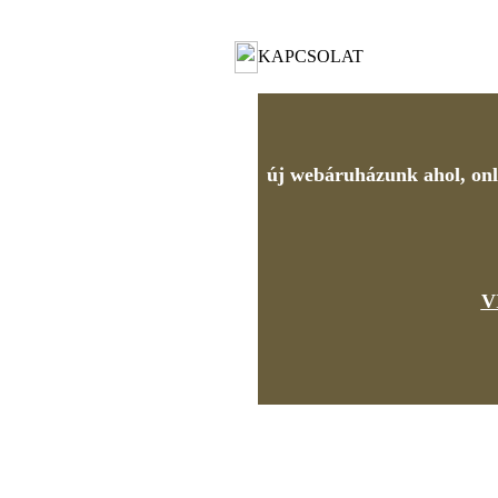
KAPCSOLAT
új webáruházunk ahol, onli
V