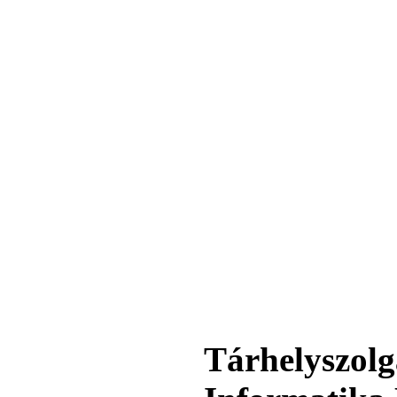
360,-Ft
320,-Ft
---------
Egyenes összekötő-idom
3/8"x3/8", Quick
360,-Ft
320,-Ft
---------
Tárhelyszolg