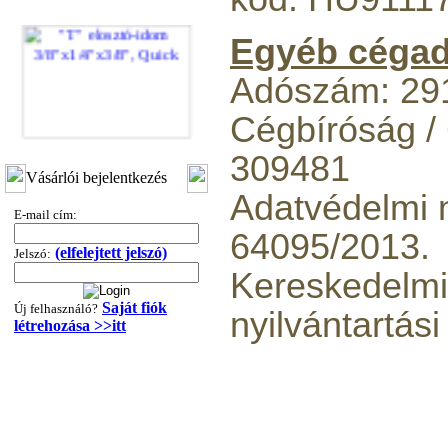
Egyéb cégad
Adószám: 29
Cégbíróság /
"T" elosztó-idom
309481
3/8"x1/4"x3/8", Quick
Vásárlói bejelentkezés
Adatvédelmi n
360,-Ft
E-mail cím:
320,-Ft
64095/2013.
---------
(elfelejtett jelszó)
Jelszó:
Kereskedelmi
Saját fiók
Új felhasználó?
nyilvántartás
létrehozása >>itt
"T" elosztó-idom
1/4"x3/8"x1/4", Quick