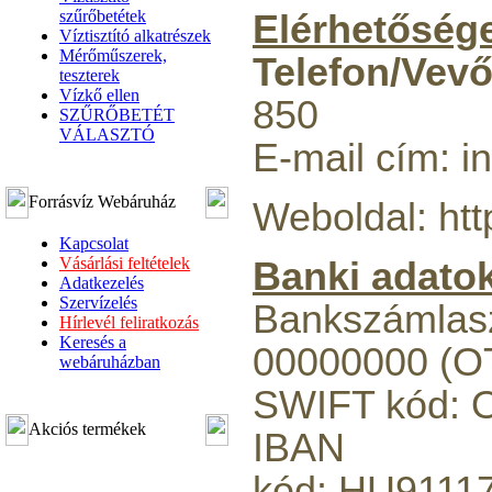
szűrőbetétek
Elérhetőség
Víztisztító alkatrészek
Mérőműszerek,
Telefon/Vevő
teszterek
Vízkő ellen
850
SZŰRŐBETÉT
VÁLASZTÓ
E-mail cím: in
Forrásvíz Webáruház
Weboldal: http
Kapcsolat
Vásárlási feltételek
Banki adato
Adatkezelés
Szervízelés
Bankszámlas
Hírlevél feliratkozás
Keresés a
00000000 (O
webáruházban
SWIFT kód:
Akciós termékek
IBAN
kód: HU9111