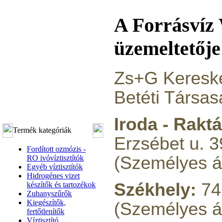
A Forrásvíz
üzemeltetője
Zs+G Kereske
Betéti Társas
Iroda - Raktá
Termék kategóriák
Erzsébet u. 3
Fordított ozmózis -
(Személyes át
RO ivóvíztisztítók
Egyéb víztisztítók
Hidrogénes vizet
Székhely:
745
készítők és tartozékok
Zuhanyszűrők
Kiegészítők,
(Személyes á
fertőtlenítők
Víztisztító