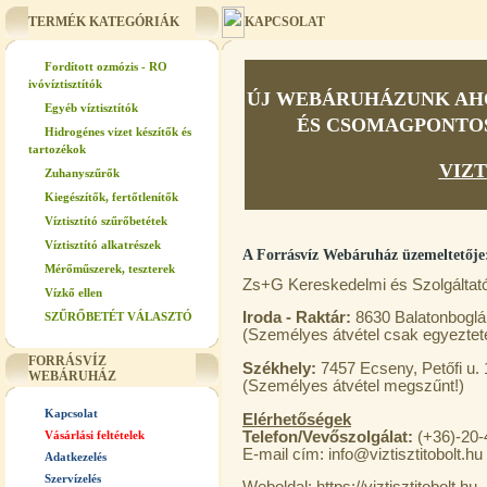
TERMÉK KATEGÓRIÁK
KAPCSOLAT
Fordított ozmózis - RO
ivóvíztisztítók
ÚJ WEBÁRUHÁZUNK AHO
Egyéb víztisztítók
ÉS CSOMAGPONTOS 
Hidrogénes vizet készítők és
tartozékok
VIZT
Zuhanyszűrők
Kiegészítők, fertőtlenítők
Víztisztító szűrőbetétek
Víztisztító alkatrészek
A Forrásvíz Webáruház üzemeltetője
Mérőműszerek, teszterek
Zs+G Kereskedelmi és Szolgáltató
Vízkő ellen
Iroda - Raktár:
8630 Balatonboglár
SZŰRŐBETÉT VÁLASZTÓ
(Személyes átvétel csak egyeztet
FORRÁSVÍZ
Székhely:
7457 Ecseny, Petőfi u. 
WEBÁRUHÁZ
(Személyes átvétel megszűnt!)
Kapcsolat
Elérhetőségek
Telefon/Vevőszolgálat:
(+36)-20-
Vásárlási feltételek
E-mail cím: info@viztisztitobolt.hu
Adatkezelés
Szervízelés