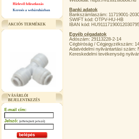
Weboldal: https://viztisztitobolt.hu
Hírlevél feliratkozás
Banki adatok
Keresés a webáruházban
Bankszámlaszám: 11719001-2030
SWIFT kód: OTPV-HU-HB
IBAN kód: HU9111719001203079
AKCIÓS TERMÉKEK
Egyéb cégadatok
Adószám: 29113228-2-14
Cégbíróság / Cégjegyzékszám: 1
Adatvédelmi nyilvántartási szám:
Kereskedelmi tevékenység nyilván
"T" elosztó-idom 3/8"x1/4"x3/8",
VÁSÁRLÓI
Quick
BEJELENTKEZÉS
360,-Ft
E-mail cím:
320,-Ft
---------
Jelszó:
(elfelejtett jelszó)