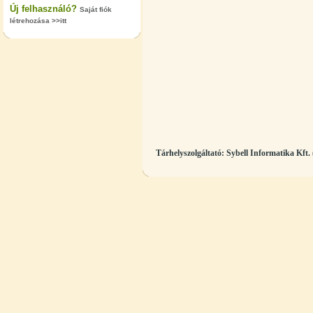
Új felhasználó?
Saját fiók
létrehozása >>itt
"T" elosztó-idom 1/4"x3/8"x1/4",
Quick
360,-Ft
320,-Ft
---------
Tárhelyszolgáltató:
Sybell Informatika Kft. 
Egyenes összekötő-idom 3/8"x3/8",
Quick
360,-Ft
320,-Ft
---------