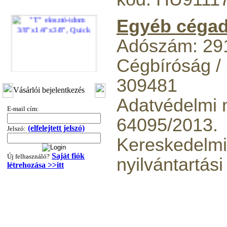
Egyéb cégad
Adószám: 29
Cégbíróság /
309481
"T" elosztó-idom
3/8"x1/4"x3/8", Quick
Vásárlói bejelentkezés
Adatvédelmi n
360,-Ft
E-mail cím:
320,-Ft
64095/2013.
---------
(elfelejtett jelszó)
Jelszó:
Kereskedelmi
Saját fiók
Új felhasználó?
nyilvántartás
létrehozása >>itt
"T" elosztó-idom
1/4"x3/8"x1/4", Quick