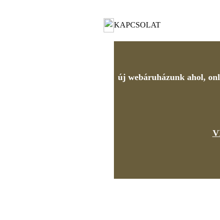
KAPCSOLAT
új webáruházunk ahol, onli
V