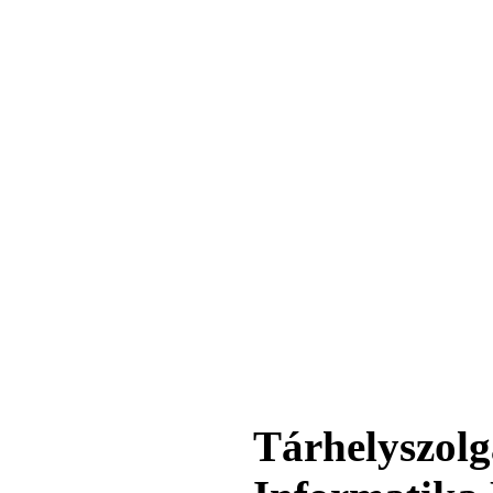
360,-Ft
320,-Ft
---------
Egyenes összekötő-idom
3/8"x3/8", Quick
360,-Ft
320,-Ft
---------
Tárhelyszolg