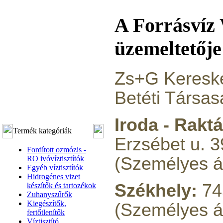
A Forrásvíz
üzemeltetője
Zs+G Kereske
Betéti Társas
Iroda - Raktá
Termék kategóriák
Erzsébet u. 3
Fordított ozmózis -
(Személyes át
RO ivóvíztisztítók
Egyéb víztisztítók
Hidrogénes vizet
Székhely:
745
készítők és tartozékok
Zuhanyszűrők
Kiegészítők,
(Személyes á
fertőtlenítők
Víztisztító