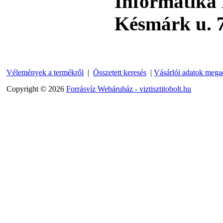
Informatika 
Késmárk u. 7
Külsőmenetes "L" könyök
bekötő-idom 1/4"x3/8",
Quick
270,-Ft
220,-Ft
---------
Vélemények a termékről
|
Összetett keresés
|
Vásárlói adatok mega
Copyright © 2026
Forrásvíz Webáruház - viztisztitobolt.hu
Külsőmenetes "T" elosztó
bekötő-idom 1/4"x1/4"x1/4",
Quick, szimmetrikus
180,-Ft
200,-Ft
---------