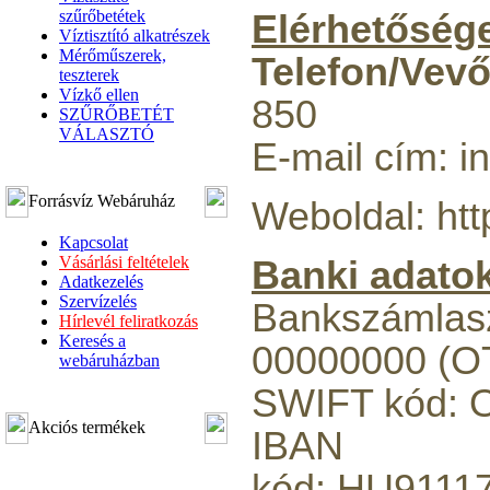
szűrőbetétek
Elérhetőség
Víztisztító alkatrészek
Mérőműszerek,
Telefon/Vevő
teszterek
Vízkő ellen
850
SZŰRŐBETÉT
VÁLASZTÓ
E-mail cím: in
Forrásvíz Webáruház
Weboldal: http
Kapcsolat
Vásárlási feltételek
Banki adato
Adatkezelés
Szervízelés
Bankszámlas
Hírlevél feliratkozás
Keresés a
00000000 (O
webáruházban
SWIFT kód:
Akciós termékek
IBAN
kód: HU9111