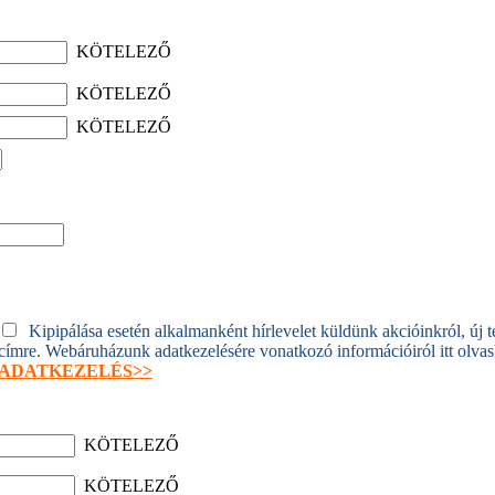
KÖTELEZŐ
KÖTELEZŐ
KÖTELEZŐ
Kipipálása esetén alkalmanként hírlevelet küldünk akcióinkról, új 
címre. Webáruházunk adatkezelésére vonatkozó információiról itt olva
ADATKEZELÉS>>
KÖTELEZŐ
KÖTELEZŐ