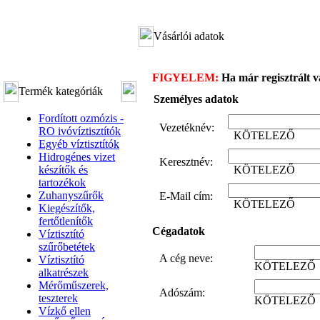
Vásárlói adatok
FIGYELEM:
Ha már regisztrált vá
Termék kategóriák
Személyes adatok
Fordított ozmózis -
Vezetéknév:
RO ivóvíztisztítók
KÖTELEZŐ
Egyéb víztisztítók
Hidrogénes vizet
Keresztnév:
készítők és
KÖTELEZŐ
tartozékok
Zuhanyszűrők
E-Mail cím:
KÖTELEZŐ
Kiegészítők,
fertőtlenítők
Cégadatok
Víztisztító
szűrőbetétek
A cég neve:
Víztisztító
KÖTELEZŐ
alkatrészek
Mérőműszerek,
Adószám:
teszterek
KÖTELEZŐ
Vízkő ellen