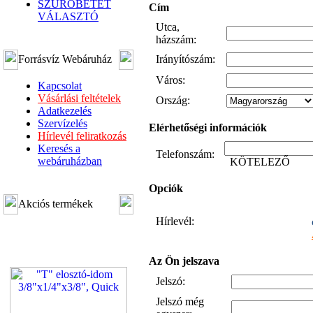
SZŰRŐBETÉT
Cím
VÁLASZTÓ
Utca,
házszám:
Forrásvíz Webáruház
Irányítószám:
Város:
Kapcsolat
Vásárlási feltételek
Ország:
Adatkezelés
Szervízelés
Elérhetőségi információk
Hírlevél feliratkozás
Keresés a
Telefonszám:
webáruházban
KÖTELEZŐ
Opciók
Akciós termékek
Hírlevél:
Az Ön jelszava
Jelszó:
Jelszó még