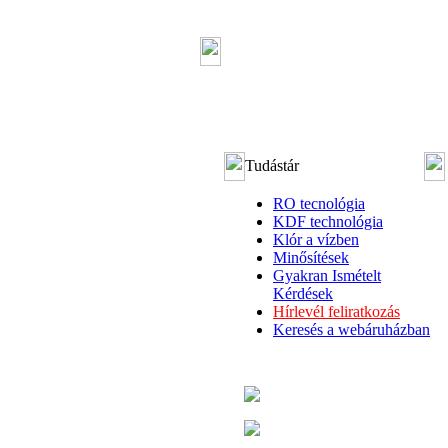
Tudástár
RO tecnológia
KDF technológia
Klór a vízben
Minősítések
Gyakran Ismételt
Kérdések
Hírlevél feliratkozás
Keresés a webáruházban