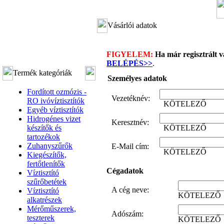
Vásárlói adatok
FIGYELEM:
Ha már regisztrált vá
BELÉPÉS>>
.
Termék kategóriák
Személyes adatok
Fordított ozmózis -
Vezetéknév:
RO ivóvíztisztítók
KÖTELEZŐ
Egyéb víztisztítók
Hidrogénes vizet
Keresztnév:
készítők és
KÖTELEZŐ
tartozékok
Zuhanyszűrők
E-Mail cím:
KÖTELEZŐ
Kiegészítők,
fertőtlenítők
Cégadatok
Víztisztító
szűrőbetétek
A cég neve:
Víztisztító
KÖTELEZŐ
alkatrészek
Mérőműszerek,
Adószám:
teszterek
KÖTELEZŐ