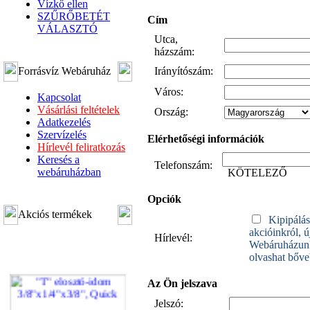
Vízkő ellen
SZŰRŐBETÉT
Cím
VÁLASZTÓ
Utca,
házszám:
Forrásvíz Webáruház
Irányítószám:
Város:
Kapcsolat
Vásárlási feltételek
Ország:
Adatkezelés
Szervízelés
Elérhetőségi információk
Hírlevél feliratkozás
Keresés a
Telefonszám:
webáruházban
KÖTELEZŐ
Opciók
Akciós termékek
Kipipálás
akcióinkról, 
Hírlevél:
Webáruházunk 
olvashat bőv
Az Ön jelszava
Jelszó: