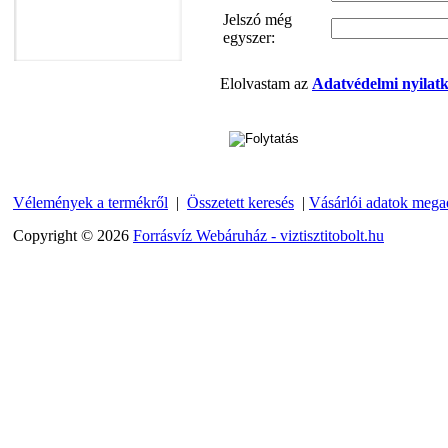
Jelszó még
egyszer:
"T" elosztó-idom
Elolvastam az
Adatvédelmi nyilatk
3/8"x1/4"x3/8", Quick
360,-Ft
320,-Ft
---------
Vélemények a termékről
|
Összetett keresés
|
Vásárlói adatok mega
Copyright © 2026
Forrásvíz Webáruház - viztisztitobolt.hu
"T" elosztó-idom
1/4"x3/8"x1/4", Quick
360,-Ft
320,-Ft
---------