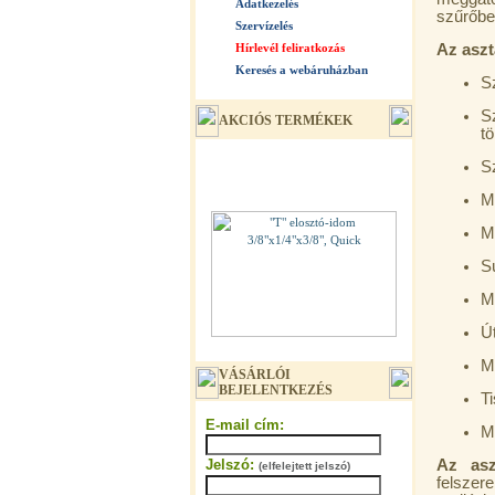
Adatkezelés
szűrőbe
Szervízelés
Hírlevél feliratkozás
Az aszt
Keresés a webáruházban
S
S
AKCIÓS TERMÉKEK
t
S
M
M
Sú
M
Ú
"T" elosztó-idom 3/8"x1/4"x3/8",
M
Quick
VÁSÁRLÓI
BEJELENTKEZÉS
T
360,-Ft
320,-Ft
E-mail cím:
M
---------
Jelszó:
Az aszt
(elfelejtett jelszó)
felszer