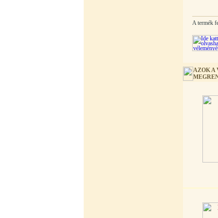
180,-Ft
200,-Ft
---------
A termék fe
AZOK A
MEGREN
PurePro AIFIR biokerámia
energetizáló egység
6.160,-Ft
5.900,-Ft
---------
Szivárgás érzékelő víztisztítóhoz, 1/4",