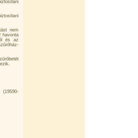
ztosítani
iztosítani
rtást nem
2 havonta
től és az
Szűrőház-
zűrőbetét
ezik.
 (19590-