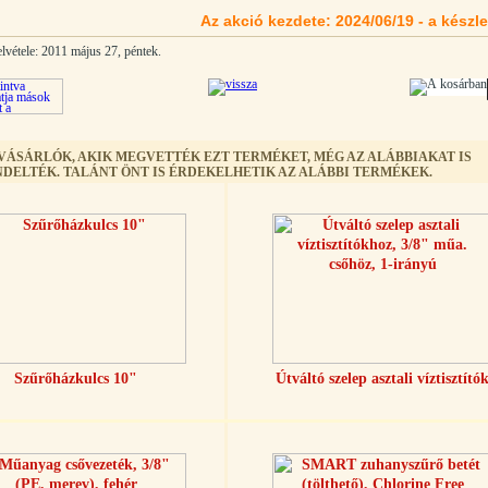
Az akció kezdete: 2024/06/19 - a készle
lvétele: 2011 május 27, péntek.
 VÁSÁRLÓK, AKIK MEGVETTÉK EZT TERMÉKET, MÉG AZ ALÁBBIAKAT IS
DELTÉK. TALÁNT ÖNT IS ÉRDEKELHETIK AZ ALÁBBI TERMÉKEK.
Szűrőházkulcs 10"
Útváltó szelep asztali víztisztító