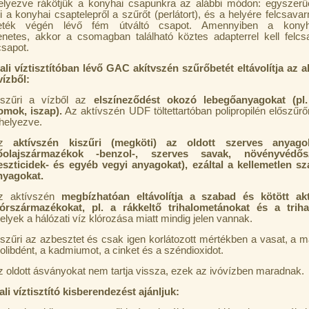
elyezve rákötjük a konyhai csapunkra az alábbi módon: egyszerűe
 a konyhai csaptelepről a szűrőt (perlátort), és a helyére felcsavar
eték végén lévő fém útváltó csapot. Amennyiben a kony
netes, akkor a csomagban található köztes adapterrel kell felcs
csapot.
ali víztisztítóban lévő GAC akítvszén szűrőbetét eltávolítja az a
ízből:
iszűri a vízből az
elszíneződést okozó lebegőanyagokat (pl.
omok, iszap).
Az aktívszén UDF töltettartóban polipropilén előszűrő
lhelyezve.
Az
aktívszén kiszűri (megköti) az oldott szerves anyagok
őolajszármazékok -benzol-, szerves savak, növényvédő
eszticidek- és egyéb vegyi anyagokat), ezáltal a kellemetlen sz
nyagokat.
z aktívszén
megbízhatóan eltávolítja a szabad és kötött akt
lórszármazékokat, pl. a rákkeltő
trihalometánokat és a trihal
elyek a hálózati víz klórozása miatt mindig jelen vannak.
iszűri az azbesztet és csak igen korlátozott mértékben a vasat, a m
olibdént, a kadmiumot, a cinket és a széndioxidot.
z oldott ásványokat nem tartja vissza, ezek az ivóvízben maradnak.
ali víztisztító kisberendezést ajánljuk: