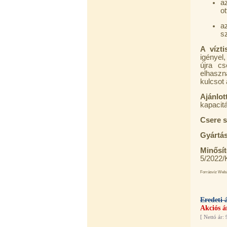
a
ot
az
sz
A vízti
igényel
újra cs
elhaszn
Külsőmenetes "L" könyök bekötő-
kulcsot
idom 1/4"x3/8", Quick
Ajánlot
270,-Ft
kapacit
220,-Ft
---------
Csere s
Gyártás
Minősít
5/2022
Forrásvíz Webár
Külsőmenetes "T" elosztó bekötő-
Eredeti 
idom 1/4"x1/4"x1/4", Quick,
Akciós á
szimmetrikus
[
Nettó ár: 