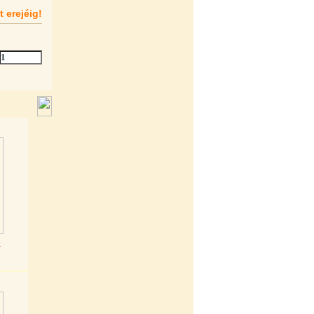
t erejéig!
k