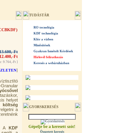
TUDÁSTÁR
RO tecnológia
 (FCCBKDF)
KDF technológia
Klór a vízben
Minősítések
Gyakran Ismételt Kérdések
13.600,-Ft
12.400,-Ft
Hírlevél feliratkozás
r: 9.764,-Ft
]
Keresés a webáruházban
SZLETEN
]
ztisztító
ranular
lyócsővel
utazáskor,
kis helyet
 költség
GYORSKERESÉS
elgetni a
eretnénk
Gépelje be a keresett szót!
A
KDF
Összetett keresés
segíti a