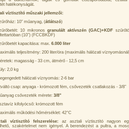
tét hatékonyságát.
ali víztisztító műszaki jellemzői:
zűrőház: 10" műanyag, (
átlátszó
)
zűrőbetét: 10 mikronos
granulált aktívszén (GAC)+KDF
szűrőtö
öltettartóban (10") (FCCBKDF)
zűrőbetét kapacitása: max.
6.000 liter
aximális teljesítmény: 200 liter/óra (maximális hálózati víznyomásnál
éretek: magasság - 33 cm, átmérő - 12,5 cm
ly: 2,0 kg
egengedett hálózati víznyomás: 2-6 bar
tváltó csap: anyaga - krómozott fém, csővezeték csatlakozás - 3/8"
űanyag csővezeték mérete:
3/8"
isztavíz kifolyócső: krómozott fém
aximális működési hőmérséklet: 42°C
ali víztisztító felszerelése:
az asztali víztisztító nagyon eg
elhető, szakértelmet nem igényel. A berendezést a pultra, a moso