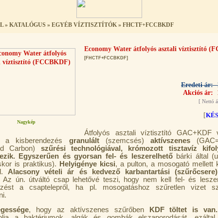
L
»
KATALÓGUS
»
EGYÉB VÍZTISZTÍTÓK
»
FHCTF+FCCBKDF
Economy Water átfolyós asztali víztisztító
[FHCTF+FCCBKDF]
Eredeti ár: 
Akciós ár: 
[
Nettó á
[
KÉ
Nagykép
Átfolyós asztali víztisztító GAC+KDF ví
l: a kisberendezés
granulált
(szemcsés)
aktívszenes
(GAC=G
ted Carbon)
szűrési technológiával, krómozott tisztavíz kifo
ezik. Egyszerűen és gyorsan fel- és leszerelhető
bárki által (
skor is praktikus).
Helyigénye kicsi
, a pulton, a mosogató mellett 
el.
Alacsony vételi ár és kedvező karbantartási (szűrőcsere)
i. Az ún. útváltó csap lehetővé teszi, hogy nem kell fel- és leszer
ezést a csaptelepről, ha pl. mosogatáshoz szűretlen vizet sz
i.
egessége
, hogy az aktívszenes szűrőben
KDF töltet is van.
olja a baktériumok, algák és gombák elszaporodását, ezáltal 