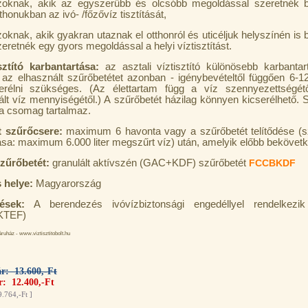
zoknak, akik az egyszerűbb és olcsóbb megoldással szeretnék bi
thonukban az ivó- /főzővíz tisztítását,
oknak, akik gyakran utaznak el otthonról és uticéljuk helyszínén is b
eretnék egy gyors megoldással a helyi víztisztítást.
sztító karbantartása:
az asztali víztisztító különösebb karbanta
, az elhasznált szűrőbetétet azonban - igénybevételtől függően 6-1
erélni szükséges. (Az élettartam függ a víz szennyezettségé
ált víz mennyiségétől.) A szűrőbetét házilag könnyen kicserélhető. 
 a csomag tartalmaz.
t szűrőcsere:
maximum 6 havonta vagy a szűrőbetét telítődése (s
ása: maximum 6.000 liter megszűrt víz) után, amelyik előbb bekövetk
zűrőbetét:
granulált aktívszén (GAC+KDF) szűrőbetét
FCCBKDF
 helye:
Magyarország
ések:
A berendezés ivóvízbiztonsági engedéllyel rendelkezik
/KTEF)
uház - www.viztisztitobolt.hu
ár: 13.600,-Ft
r: 12.400,-Ft
9.764,-Ft
]