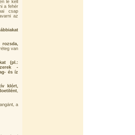
n le kell
ni a fehér
hai csap
avarni az
lábbiakat
 rozsda,
réteg van
at (pl.:
szerek -
ag- és íz
ív klórt,
oetilént
,
angánt, a