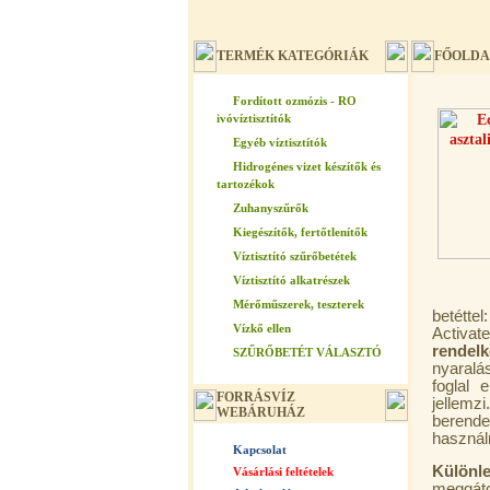
TERMÉK KATEGÓRIÁK
FŐOLDA
Fordított ozmózis - RO
ivóvíztisztítók
Egyéb víztisztítók
Hidrogénes vizet készítők és
tartozékok
Zuhanyszűrők
Kiegészítők, fertőtlenítők
Víztisztító szűrőbetétek
Víztisztító alkatrészek
Mérőműszerek, teszterek
betétte
Vízkő ellen
Activa
rendelk
SZŰRŐBETÉT VÁLASZTÓ
nyaralá
foglal 
FORRÁSVÍZ
jellemz
WEBÁRUHÁZ
berend
használn
Kapcsolat
Különl
Vásárlási feltételek
meggát