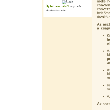
mellé h
csavarni
Új felhasználó?
Saját fiók
csővez
létrehozása >>itt
belsőme
útváltó 
Az aszt
"T" elosztó-idom 1/4"x3/8"x1/4",
a csapv
Quick
K
360,-Ft
h
320,-Ft
e
---------
k
p
a
A
k
m
K
Egyenes összekötő-idom 3/8"x3/8",
m
Quick
A
360,-Ft
320,-Ft
Az aszt
---------