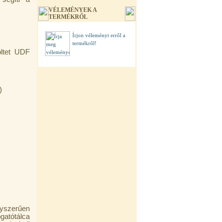
VÉLEMÉNYEK A
TERMÉKRŐL
Írjon véleményt erről a
termékről!
ltet UDF
)
yszerűen
gatótálca