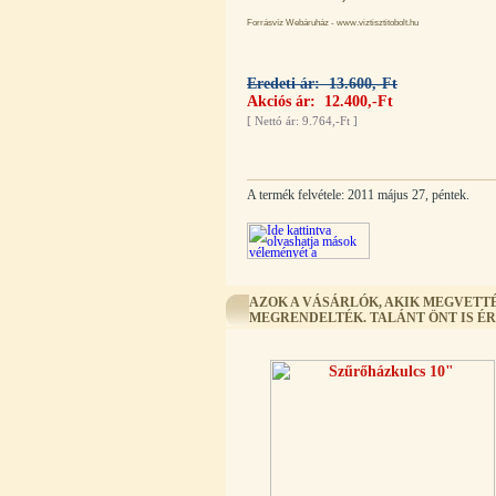
Forrásvíz Webáruház - www.viztisztitobolt.hu
Eredeti ár: 13.600,-Ft
Külsőmenetes "T" elosztó bekötő-
Akciós ár: 12.400,-Ft
idom 1/4"x1/4"x1/4", Quick,
[
Nettó ár: 9.764,-Ft
]
szimmetrikus
180,-Ft
200,-Ft
A termék felvétele: 2011 május 27, péntek.
---------
AZOK A VÁSÁRLÓK, AKIK MEGVETTÉ
MEGRENDELTÉK. TALÁNT ÖNT IS É
PurePro AIFIR biokerámia
energetizáló egység
6.160,-Ft
5.900,-Ft
---------