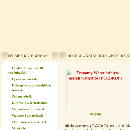
TERMÉK KATEGÓRIÁK
FŐOLDAL
»
KATALÓGUS
»
EGYÉB VÍ
Fordított ozmózis - RO
ivóvíztisztítók
Egyéb víztisztítók
Hidrogénes vizet készítők és
tartozékok
Zuhanyszűrők
Kiegészítők, fertőtlenítők
Víztisztító szűrőbetétek
Nagykép
Víztisztító alkatrészek
Mérőműszerek, teszterek
aktívszenes
(GAC=Granular Acti
Vízkő ellen