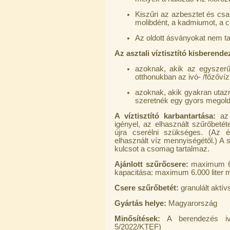
Kiszűri az azbesztet és csa
molibdént, a kadmiumot, a c
Egyenes összekötő-idom 3/8"x3/8",
Quick
Az oldott ásványokat nem ta
360,-Ft
Az asztali víztisztító kisberende
320,-Ft
---------
azoknak, akik az egyszerű
otthonukban az ivó- /főzővíz 
azoknak, akik gyakran utazna
szeretnék egy gyors megoldás
A víztisztító karbantartása:
az 
igényel, az elhasznált szűrőbeté
újra cserélni szükséges. (Az é
elhasznált víz mennyiségétől.) A 
Külsőmenetes "L" könyök bekötő-
kulcsot a csomag tartalmaz.
idom 1/4"x3/8", Quick
Ajánlott szűrőcsere:
maximum 6 h
270,-Ft
kapacitása: maximum 6.000 liter m
220,-Ft
Csere szűrőbetét:
granulált akt
---------
Gyártás helye:
Magyarország
Minősítések:
A berendezés ivóv
5/2022/KTEF)