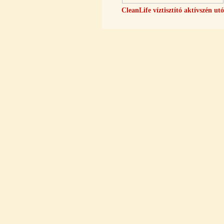
---------
CleanLife víztisztító aktívszén utó
Economy Water átfolyós asztali
víztisztító (FCCBKDF-STO)
13.700,-Ft
12.500,-Ft
---------
Elzárócsap 3/8", Quick
1.300,-Ft