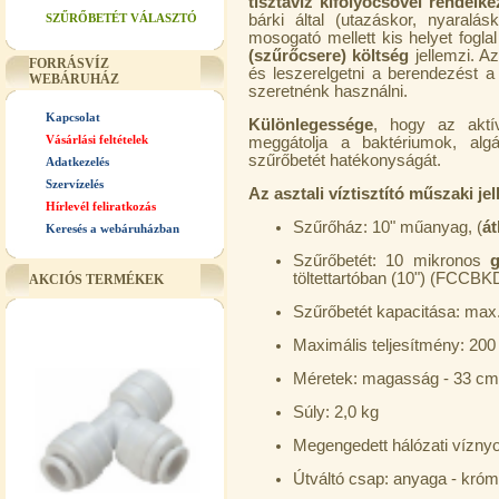
tisztavíz kifolyócsővel rendelk
SZŰRŐBETÉT VÁLASZTÓ
bárki által (utazáskor, nyaralás
mosogató mellett kis helyet foglal
(szűrőcsere) költség
jellemzi. Az
FORRÁSVÍZ
és leszerelgetni a berendezést a
WEBÁRUHÁZ
szeretnénk használni.
Kapcsolat
Különlegessége
, hogy az aktí
Vásárlási feltételek
meggátolja a baktériumok, alg
szűrőbetét hatékonyságát.
Adatkezelés
Szervízelés
Az asztali víztisztító műszaki je
Hírlevél feliratkozás
Szűrőház: 10" műanyag, (
át
Keresés a webáruházban
Szűrőbetét: 10 mikronos
g
töltettartóban (10") (FCCBK
AKCIÓS TERMÉKEK
Szűrőbetét kapacitása: max
Maximális teljesítmény: 200 
Méretek: magasság - 33 cm,
Súly: 2,0 kg
Megengedett hálózati vízny
Útváltó csap: anyaga - króm