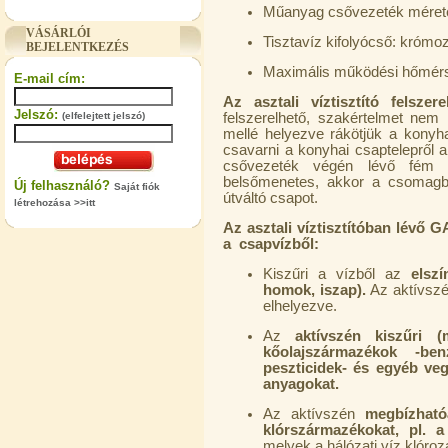
"T" elosztó-idom 3/8"x1/4"x3/8",
Műanyag csővezeték méret
Quick
VÁSÁRLÓI
Tisztavíz kifolyócső: krómo
BEJELENTKEZÉS
360,-Ft
Maximális működési hőmérs
320,-Ft
E-mail cím:
---------
Az asztali víztisztító felszere
Jelszó:
(elfelejtett jelszó)
felszerelhető, szakértelmet nem 
mellé helyezve rákötjük a konyh
csavarni a konyhai csaptelepről a 
csővezeték végén lévő fém 
belsőmenetes, akkor a csomagban
Új felhasználó?
Saját fiók
útváltó csapot.
létrehozása >>itt
Az asztali víztisztítóban lévő G
a csapvízből:
"T" elosztó-idom 1/4"x3/8"x1/4",
Quick
Kiszűri a vízből az
elsz
homok, iszap).
Az aktívszén
360,-Ft
elhelyezve.
320,-Ft
---------
Az
aktívszén kiszűri (
kőolajszármazékok -be
peszticidek- és egyéb veg
anyagokat.
Az aktívszén
megbízhatóa
klórszármazékokat, pl. 
melyek a hálózati víz klóroz