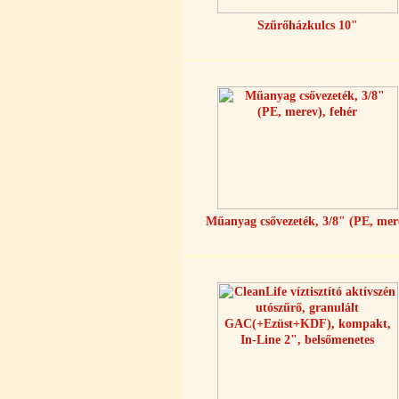
Szűrőházkulcs 10"
Szivárgás érzékelő víztisztítóhoz, 1/4",
Quick, típus 2.
4.200,-Ft
4.000,-Ft
---------
Műanyag csővezeték, 3/8" (PE, mer
Economy Water átfolyós asztali
víztisztító (FCCBKDF)
13.600,-Ft
12.400,-Ft