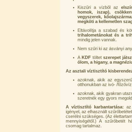
Kiszűri a vízből az
elsz
homok, iszap), csökken
vegyszerek, kőolajszárma
megköti a kellemetlen szag
Eltávolítja a szabad és köt
Egyenes összekötő-idom 3/8"x3/8",
trihalometánokat és a trih
Quick
mindig jelen vannak.
360,-Ft
Nem szűri ki az ásványi an
320,-Ft
---------
A
KDF
töltet
szerepet játsz
ólom, a higany, a magnéz
Az asztali víztisztító kisberende
azoknak, akik az egyszerű
otthonukban az ivó- /főzővíz 
azoknak, akik gyakran utazna
szeretnék egy gyors megoldás
Külsőmenetes "L" könyök bekötő-
idom 1/4"x3/8", Quick
A víztisztító karbantartása:
az 
igényel, az elhasznált szűrőbetéte
270,-Ft
cserélni szükséges. (Az élettartam
220,-Ft
mennyiségétől.) A szűrőbetét h
---------
csomag tartalmaz.