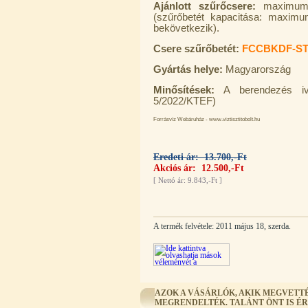
Ajánlott szűrőcsere:
maximum 6
(szűrőbetét kapacitása: maximu
bekövetkezik).
Csere szűrőbetét:
FCCBKDF-S
Gyártás helye:
Magyarország
Minősítések:
A berendezés ivóv
Külsőmenetes "T" elosztó bekötő-
5/2022/KTEF)
idom 1/4"x1/4"x1/4", Quick,
szimmetrikus
Forrásvíz Webáruház - www.viztisztitobolt.hu
180,-Ft
200,-Ft
Eredeti ár: 13.700,-Ft
---------
Akciós ár: 12.500,-Ft
[
Nettó ár: 9.843,-Ft
]
A termék felvétele: 2011 május 18, szerda.
PurePro AIFIR biokerámia
energetizáló egység
AZOK A VÁSÁRLÓK, AKIK MEGVETTÉ
MEGRENDELTÉK. TALÁNT ÖNT IS É
6.160,-Ft