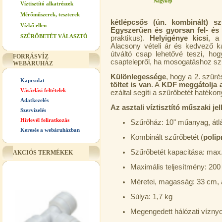
Nagykép
Víztisztító alkatrészek
Mérőműszerek, teszterek
kétlépcsős (ún. kombinált) sz
Vízkő ellen
Egyszerűen és gyorsan fel- és 
SZŰRŐBETÉT VÁLASZTÓ
praktikus).
Helyigénye kicsi
, a
Alacsony vételi ár és kedvező ka
útváltó csap lehetővé teszi, hog
FORRÁSVÍZ
csaptelepről, ha mosogatáshoz szű
WEBÁRUHÁZ
Különlegessége
, hogy a 2. szűr
Kapcsolat
töltet is van
. A
KDF meggátolja a
Vásárlási feltételek
ezáltal segíti a szűrőbetét hatékon
Adatkezelés
Az asztali víztisztító műszaki je
Szervízelés
Hírlevél feliratkozás
Szűrőház: 10" műanyag, átl
Keresés a webáruházban
Kombinált szűrőbetét (
poli
Szűrőbetét kapacitása: max. 
AKCIÓS TERMÉKEK
Maximális teljesítmény: 200 l
Méretei, magasság: 33 cm, 
Súlya: 1,7 kg
Megengedett hálózati vízny