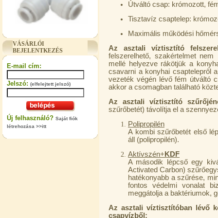
Útváltó csap: krómozott, fé
Tisztavíz csaptelep: krómoz
"T" elosztó-idom 3/8"x1/4"x3/8",
Maximális működési hőmérs
Quick
VÁSÁRLÓI
Az asztali víztisztító felszere
BEJELENTKEZÉS
360,-Ft
felszerelhető, szakértelmet nem 
320,-Ft
mellé helyezve rákötjük a konyh
E-mail cím:
---------
csavarni a konyhai csaptelepről a 
vezeték végén lévő fém útváltó 
Jelszó:
(elfelejtett jelszó)
akkor a csomagban található köztes
Az asztali víztisztító szűrőjén
szűrőbetét) távolítja el a szennye
Új felhasználó?
Saját fiók
Polipropilén
létrehozása >>itt
A kombi szűrőbetét első l
áll (polipropilén).
"T" elosztó-idom 1/4"x3/8"x1/4",
Aktívszén+
KDF
Quick
A második lépcső egy kivá
Activated Carbon) szűrőegy
360,-Ft
hatékonyabb a szűrése, mint
320,-Ft
fontos védelmi vonalat bi
---------
meggátolja a baktériumok, 
Az asztali víztisztítóban lévő 
csapvízből: