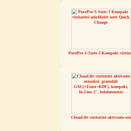
5.900,-Ft
---------
PurePro S-Szett-3 Kompakt víztisz
Szivárgás érzékelő víztisztítóhoz, 1/4",
Quick, típus 2.
4.200,-Ft
4.000,-Ft
---------
CleanLife víztisztító aktívszén utó
Economy Water átfolyós asztali