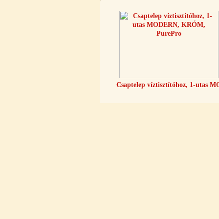
víztisztító (FCCBKDF)
13.600,-Ft
12.400,-Ft
---------
Csaptelep víztisztítóhoz, 1-utas M
Economy Water átfolyós asztali
víztisztító (FCCBKDF-STO)
13.700,-Ft
12.500,-Ft
---------