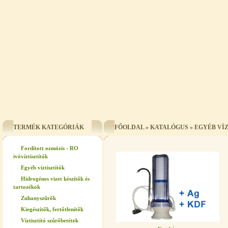
TERMÉK KATEGÓRIÁK
FŐOLDAL
»
KATALÓGUS
»
EGYÉB VÍ
Fordított ozmózis - RO
ivóvíztisztítók
Egyéb víztisztítók
Hidrogénes vizet készítők és
tartozékok
Zuhanyszűrők
Kiegészítők, fertőtlenítők
Víztisztító szűrőbetétek