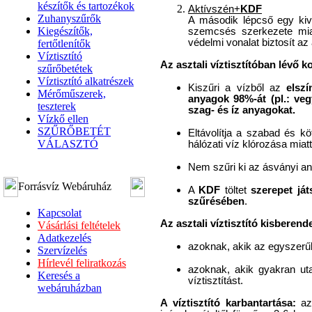
készítők és tartozékok
Aktívszén+
KDF
Zuhanyszűrők
A második lépcső egy kiv
Kiegészítők,
szemcsés szerkezete miat
védelmi vonalat biztosít a
fertőtlenítők
Víztisztító
Az asztali víztisztítóban lévő k
szűrőbetétek
Víztisztító alkatrészek
Kiszűri a vízből az
elsz
Mérőműszerek,
anyagok 98%-át (pl.: ve
teszterek
szag- és íz anyagokat.
Vízkő ellen
SZŰRŐBETÉT
Eltávolítja a szabad és kö
VÁLASZTÓ
hálózati víz klórozása miat
Nem szűri ki az ásványi a
Forrásvíz Webáruház
A
KDF
töltet
szerepet ját
szűrésében
.
Kapcsolat
Az asztali víztisztító kisberend
Vásárlási feltételek
Adatkezelés
azoknak, akik az egyszerűb
Szervízelés
Hírlevél feliratkozás
azoknak, akik gyakran uta
Keresés a
víztisztítást.
webáruházban
A víztisztító karbantartása:
az 