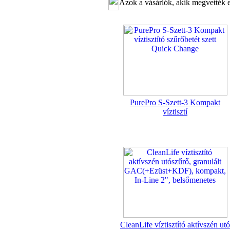
Azok a vásárlók, akik megvették e
"T" elosztó-idom
1/4"x3/8"x1/4", Quick
360,-Ft
320,-Ft
---------
PurePro S-Szett-3 Kompakt
víztisztí
Egyenes összekötő-idom
3/8"x3/8", Quick
360,-Ft
320,-Ft
---------
CleanLife víztisztító aktívszén utó