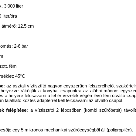
 3.000 liter
liter/óra
 átmérő: 12,5 cm
yomás: 2-6 bar
ém
zott, fém
séklet: 45°C
se:
az asztali víztisztító nagyon egyszerűen felszerelhető, szakérte
é helyezve rákötjük a konyhai csapunkra az alábbi módon: egyszer
), és a helyére felcsavarni a fehér vezeték végén lévő fém útváltó c
alálható köztes adapterrel kell felcsavarni az útváltó csapot.
ek felépítése:
a víztisztító 2 lépcsőben (kombi szűrőbetét) távol
pcsője egy 5 mikronos mechanikai szűrőegységből áll (polipropilén).