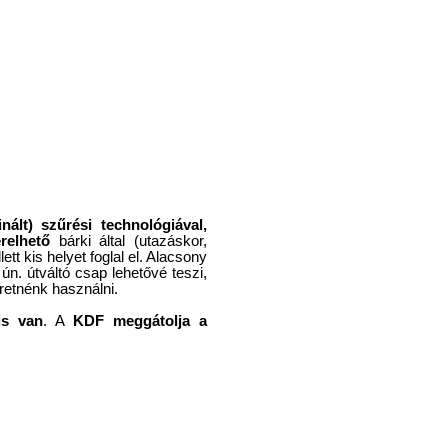
nált) szűrési technológiával,
relhető
bárki által (utazáskor,
ett kis helyet foglal el. Alacsony
ún. útváltó csap lehetővé teszi,
retnénk használni.
is van
. A
KDF meggátolja a