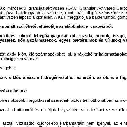
áló minőségű, granulált aktívszén (GAC=Granular Activated Carbo
t jóval hatékonyabb a szűrése, mint más állagú szénszűrőké. Az 
z aktívszén lépcső a klór ellen. A KDF meggátolja a baktériumok, gom
ombinált szűrőbetét eltávolítja az alábbiakat a csapvízből:
íneződést okozó lebegőanyagokat (pl. rozsda, homok, iszap),
gyszerek, kőolajszármazékok, egyes baktériumok és vírusok) va
tött aktív klórt, klórszármazékokat, pl. a rákkeltő
trihalometánokat
t mindig jelen vannak.
nyagokat.
szik a klór, a vas, a hidrogén-szulfid, az arzén, az ólom, a 
ezést ajánljuk:
b és olcsóbb megoldással szeretnék biztosítani otthonukban az ivó- /
znak el otthonról és uticéljuk helyszínén is biztosítani szeretné
asztali víztisztító különösebb karbantartást nem igényel, az elh