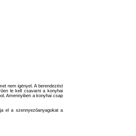
lmet nem igényel. A berendezést
űen le kell csavarni a konyhai
sapot. Amennyiben a konyhai csap
ítja el a szennyezőanyagokat a