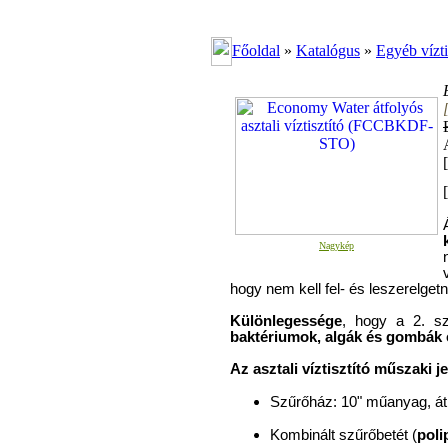
Főoldal
»
Katalógus
»
Egyéb vízti
[
Nagykép
hogy nem kell fel- és leszerelget
Különlegessége
, hogy a 2. s
baktériumok, algák és gombák 
Az asztali víztisztító műszaki j
Szűrőház: 10" műanyag, át
Kombinált szűrőbetét (
pol