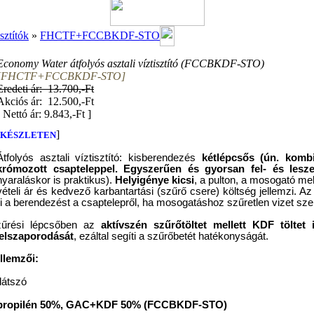
sztítók
»
FHCTF+FCCBKDF-STO
Economy Water átfolyós asztali víztisztító (FCCBKDF-STO)
[FHCTF+FCCBKDF-STO]
Eredeti ár: 13.700,-Ft
Akciós ár: 12.500,-Ft
[
Nettó ár: 9.843,-Ft
]
]
KÉSZLETEN
Átfolyós asztali víztisztító: kisberendezés
kétlépcsős (ún. kombi
krómozott csapteleppel. Egyszerűen és gyorsan fel- és lesze
nyaraláskor is praktikus).
Helyigénye kicsi
, a pulton, a mosogató mell
vételi ár és kedvező karbantartási (szűrő csere) költség jellemzi. Az 
ni a berendezést a csaptelepről, ha mosogatáshoz szűretlen vizet sze
zűrési lépcsőben az
aktívszén szűrőtöltet mellett KDF töltet 
elszaporodását
, ezáltal segíti a szűrőbetét hatékonyságát.
ellemzői:
látszó
ipropilén 50%, GAC+KDF 50% (FCCBKDF-STO)