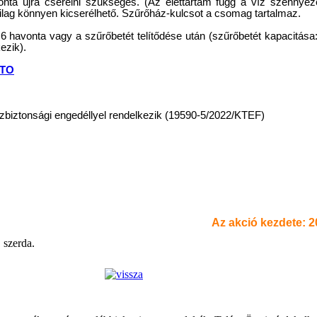
onta újra cserélni szükséges. (Az élettartam függ a víz szennyeze
ilag könnyen kicserélhető. Szűrőház-kulcsot a csomag tartalmaz.
havonta vagy a szűrőbetét telítődése után (szűrőbetét kapacitása
ezik).
STO
zbiztonsági engedéllyel rendelkezik (19590-5/2022/KTEF)
Az akció kezdete: 20
 szerda.