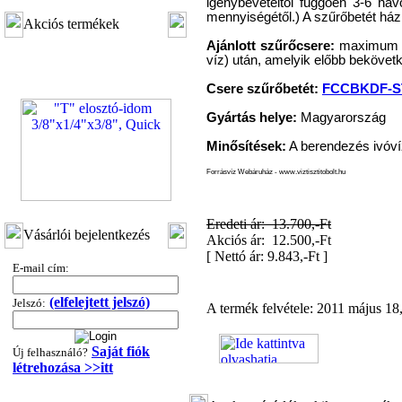
igénybevételtől függően 3-6 hav
mennyiségétől.) A szűrőbetét ház
Akciós termékek
Ajánlott szűrőcsere:
maximum 6 
víz) után, amelyik előbb bekövetk
Csere szűrőbetét:
FCCBKDF-
Gyártás helye:
Magyarország
Minősítések:
A berendezés ivóví
Forrásvíz Webáruház - www.viztisztitobolt.hu
"T" elosztó-idom
Eredeti ár: 13.700,-Ft
3/8"x1/4"x3/8", Quick
Vásárlói bejelentkezés
Akciós ár: 12.500,-Ft
[
Nettó ár: 9.843,-Ft
]
360,-Ft
E-mail cím:
320,-Ft
---------
(elfelejtett jelszó)
Jelszó:
A termék felvétele: 2011 május 18,
Saját fiók
Új felhasználó?
létrehozása >>itt