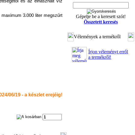
ttségétől és az elhasznált víz
: maximum 3.000 liter megszűrt
Gépelje be a keresett szót!
Összetett keresés
Vélemények a termékről
Írjon véleményt erről
a termékről!
24/06/19 - a készlet erejéig!