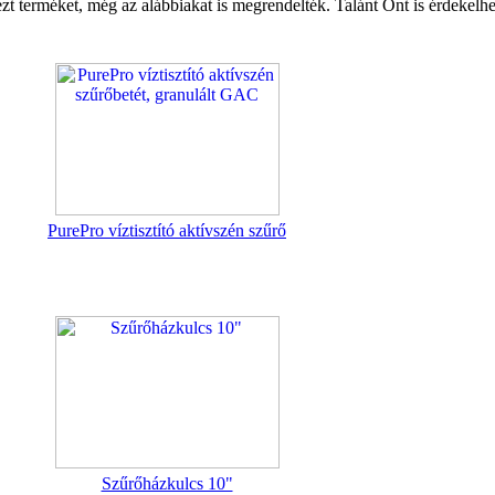
zt terméket, még az alábbiakat is megrendelték. Talánt Önt is érdekelhe
PurePro víztisztító aktívszén szűrő
Szűrőházkulcs 10"