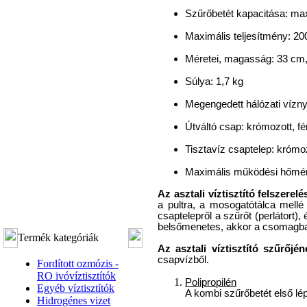
Szűrőbetét kapacitása: max.
Maximális teljesítmény: 200 
Méretei, magasság: 33 cm,
Súlya: 1,7 kg
Megengedett hálózati vízn
Útváltó csap: krómozott, f
Tisztavíz csaptelep: krómo
Maximális működési hőmér
Az asztali víztisztító felszerelé
a pultra, a mosogatótálca mell
csaptelepről a szűrőt (perlátort
belsőmenetes, akkor a csomagban t
Termék kategóriák
Az asztali víztisztító szűrőjén
csapvízből.
Fordított ozmózis -
RO ivóvíztisztítók
Polipropilén
Egyéb víztisztítók
A kombi szűrőbetét első lé
Hidrogénes vizet