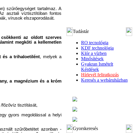
n) szűrőegységet tartalmaz. A
asztali víztisztítóban fontos
bák, vírusok elszaporodását.
Tudástár
 csökkenti az oldott szerves
lamint megköti a kellemetlen
RO tecnológia
KDF technológia
Klór a vízben
 és a trihaloetilént
, melyek a
Minősítések
Gyakran Ismételt
Kérdések
Hírlevél feliratkozás
Keresés a webáruházban
higany, a magnézium és a króm
főzővíz tisztítását,
k egy gyors megoldással a helyi
Gyorskeresés
asznált szűrőbetétet azonban -