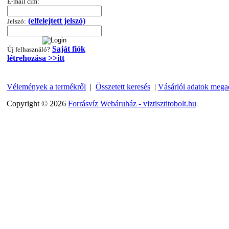
E-mail cím:
360,-Ft
320,-Ft
(elfelejtett jelszó)
---------
Jelszó:
Saját fiók
Új felhasználó?
létrehozása >>itt
Vélemények a termékről
|
Összetett keresés
|
Vásárlói adatok mega
Copyright © 2026
Forrásvíz Webáruház - viztisztitobolt.hu
"T" elosztó-idom
1/4"x3/8"x1/4", Quick
360,-Ft
320,-Ft
---------