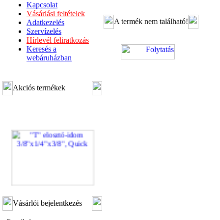
Kapcsolat
Vásárlási feltételek
A termék nem található!
Adatkezelés
Szervízelés
Hírlevél feliratkozás
Keresés a
webáruházban
Akciós termékek
"T" elosztó-idom
Vásárlói bejelentkezés
3/8"x1/4"x3/8", Quick