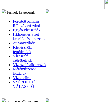
Termék kategóriák
Fordított ozmózis -
RO ivóvíztisztítók
Egyéb víztisztítók
Hidrogénes vizet
készítők és tartozékok
Zuhanyszűrők
Kiegészítők,
fertőtlenítők
Víztisztító
szűrőbetétek
Víztisztító alkatrészek
Mérőműszerek,
teszterek
Vízkő ellen
SZŰRŐBETÉT
VÁLASZTÓ
Forrásvíz Webáruház