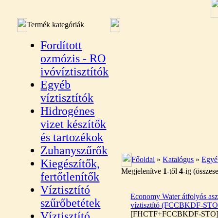
Termék kategóriák
Fordított
ozmózis - RO
ivóvíztisztítók
Egyéb
víztisztítók
Hidrogénes
vizet készítők
és tartozékok
Zuhanyszűrők
Főoldal
»
Katalógus
»
Egyéb
Kiegészítők,
Megjelenítve
1
-től
4
-ig (össze
fertőtlenítők
Víztisztító
Economy Water átfolyós aszt
szűrőbetétek
víztisztító (FCCBKDF-STO
Víztisztító
[FHCTF+FCCBKDF-STO