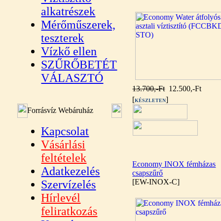
alkatrészek
Mérőműszerek,
teszterek
Vízkő ellen
SZŰRŐBETÉT
VÁLASZTÓ
13.700,-Ft
12.500,-Ft
[
]
KÉSZLETEN
Forrásvíz Webáruház
Kapcsolat
Vásárlási
feltételek
Economy INOX fémházas
Adatkezelés
csapszűrő
[EW-INOX-C]
Szervízelés
Hírlevél
feliratkozás