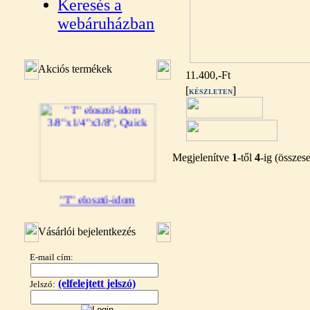
Keresés a
webáruházban
Akciós termékek
11.400,-Ft
[
]
KÉSZLETEN
Megjelenítve
1
-től
4
-ig (össze
"T" elosztó-idom
3/8"x1/4"x3/8", Quick
Vásárlói bejelentkezés
360,-Ft
320,-Ft
E-mail cím:
---------
(elfelejtett jelszó)
Jelszó: