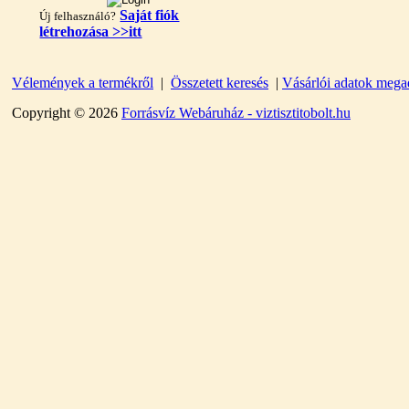
Saját fiók
Új felhasználó?
létrehozása >>itt
Vélemények a termékről
|
Összetett keresés
|
Vásárlói adatok mega
"T" elosztó-idom
1/4"x3/8"x1/4", Quick
Copyright © 2026
Forrásvíz Webáruház - viztisztitobolt.hu
360,-Ft
320,-Ft
---------
Egyenes összekötő-idom
3/8"x3/8", Quick
360,-Ft
320,-Ft
---------