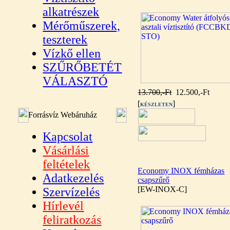
alkatrészek
Mérőműszerek,
teszterek
Vízkő ellen
SZŰRŐBETÉT
VÁLASZTÓ
13.700,-Ft
12.500,-Ft
[
]
KÉSZLETEN
Forrásvíz Webáruház
Kapcsolat
Vásárlási
feltételek
Economy INOX fémházas
Adatkezelés
csapszűrő
[EW-INOX-C]
Szervízelés
Hírlevél
feliratkozás