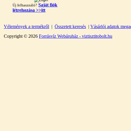
Saját fiók
Új felhasználó?
létrehozása >>itt
Vélemények a termékről
|
Összetett keresés
|
Vásárlói adatok mega
"T" elosztó-idom
1/4"x3/8"x1/4", Quick
Copyright © 2026
Forrásvíz Webáruház - viztisztitobolt.hu
360,-Ft
320,-Ft
---------
Egyenes összekötő-idom
3/8"x3/8", Quick
360,-Ft
320,-Ft
---------