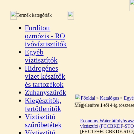
Termék kategóriák
Fordított
ozmózis - RO
ivóvíztisztítók
Egyéb
víztisztítók
Hidrogénes
vizet készítők
és tartozékok
Zuhanyszűrők
Főoldal
»
Katalógus
»
Egyéb
Kiegészítők,
Megjelenítve
1
-től
4
-ig (össze
fertőtlenítők
Víztisztító
Economy Water átfolyós aszt
szűrőbetétek
víztisztító (FCCBKDF-STO
Víztisztító
[FHCTF+FCCBKDF-STO