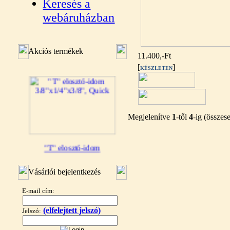
Keresés a
webáruházban
Akciós termékek
11.400,-Ft
[
]
KÉSZLETEN
Megjelenítve
1
-től
4
-ig (össze
"T" elosztó-idom
3/8"x1/4"x3/8", Quick
Vásárlói bejelentkezés
360,-Ft
320,-Ft
---------
E-mail cím:
(elfelejtett jelszó)
Jelszó: