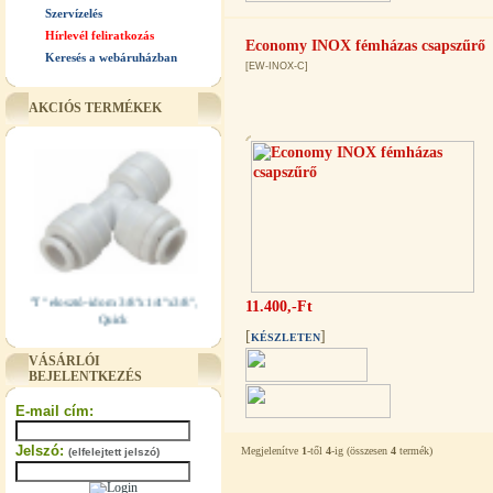
Szervízelés
Hírlevél feliratkozás
Economy INOX fémházas csapszűrő
Keresés a webáruházban
[EW-INOX-C]
AKCIÓS TERMÉKEK
"T" elosztó-idom 3/8"x1/4"x3/8",
11.400,-Ft
Quick
[
]
KÉSZLETEN
360,-Ft
VÁSÁRLÓI
320,-Ft
BEJELENTKEZÉS
---------
E-mail cím:
Jelszó:
Megjelenítve
1
-től
4
-ig (összesen
4
termék)
(elfelejtett jelszó)