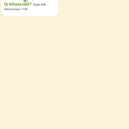
Új felhasználó?
Saját fiók
létrehozása >>itt
"T" elosztó-idom 1/4"x3/8"x1/4",
Quick
360,-Ft
320,-Ft
---------
Egyenes összekötő-idom 3/8"x3/8",
Quick
360,-Ft
320,-Ft
---------