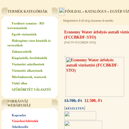
TERMÉK KATEGÓRIÁK
FŐOLDAL
»
KATALÓGUS
»
EGYÉB VÍ
Megjelenítve
1
-től
4
-ig (összesen
4
termék)
Fordított ozmózis - RO
ivóvíztisztítók
Economy Water átfolyós asztali víztis
Egyéb víztisztítók
(FCCBKDF-STO)
Hidrogénes vizet készítők és
[FHCTF+FCCBKDF-STO]
tartozékok
Zuhanyszűrők
Kiegészítők, fertőtlenítők
Víztisztító szűrőbetétek
Víztisztító alkatrészek
Mérőműszerek, teszterek
Vízkő ellen
SZŰRŐBETÉT VÁLASZTÓ
13.700,-Ft
12.500,-Ft
FORRÁSVÍZ
WEBÁRUHÁZ
[
]
KÉSZLETEN
Kapcsolat
Vásárlási feltételek
Adatkezelés