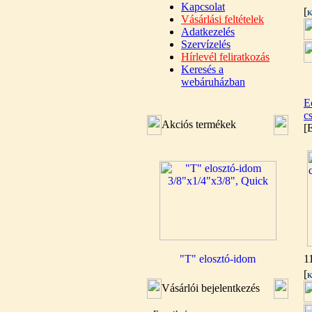
Kapcsolat
[
K
Vásárlási feltételek
Adatkezelés
Szervízelés
Hírlevél feliratkozás
Keresés a
webáruházban
E
c
Akciós termékek
[
"T" elosztó-idom
1
3/8"x1/4"x3/8", Quick
[
K
Vásárlói bejelentkezés
360,-Ft
320,-Ft