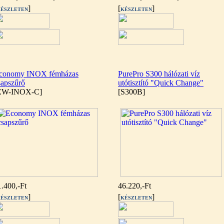
]
[
]
ÉSZLETEN
KÉSZLETEN
conomy INOX fémházas
PurePro S300 hálózati víz
sapszűrő
utótisztító "Quick Change"
EW-INOX-C]
[S300B]
1.400,-Ft
46.220,-Ft
]
[
]
ÉSZLETEN
KÉSZLETEN