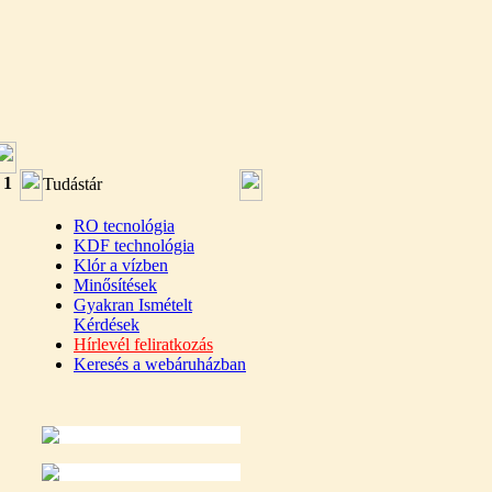
:
1
Tudástár
RO tecnológia
KDF technológia
Klór a vízben
Minősítések
Gyakran Ismételt
Kérdések
Hírlevél feliratkozás
Keresés a webáruházban