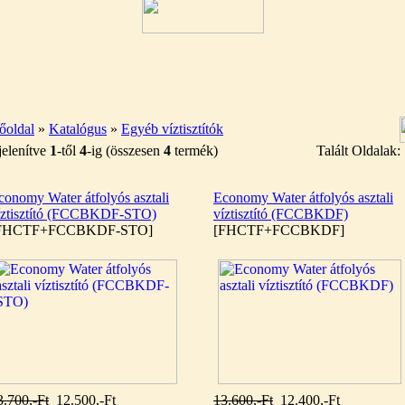
őoldal
»
Katalógus
»
Egyéb víztisztítók
elenítve
1
-től
4
-ig (összesen
4
termék)
Talált Oldalak
conomy Water átfolyós asztali
Economy Water átfolyós asztali
íztisztító (FCCBKDF-STO)
víztisztító (FCCBKDF)
FHCTF+FCCBKDF-STO]
[FHCTF+FCCBKDF]
3.700,-Ft
12.500,-Ft
13.600,-Ft
12.400,-Ft