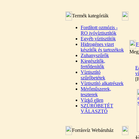
Termék kategóriák
Fordított ozmózis -
RO ivóvíztisztítók
Egyéb víztisztítók
Hidrogénes vizet
F
készítők és tartozékok
Megj
Zuhanyszűrők
Kiegészítők,
fertőtlenítők
E
Víztisztító
v
szűrőbetétek
[
Víztisztító alkatrészek
Mérőműszerek,
teszterek
Vízkő ellen
SZŰRŐBETÉT
VÁLASZTÓ
Forrásvíz Webáruház
1