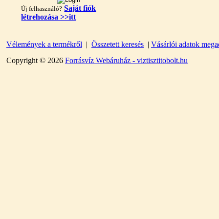
Saját fiók
Új felhasználó?
létrehozása >>itt
"T" elosztó-idom
Vélemények a termékről
|
Összetett keresés
|
Vásárlói adatok mega
1/4"x3/8"x1/4", Quick
Copyright © 2026
Forrásvíz Webáruház - viztisztitobolt.hu
360,-Ft
320,-Ft
---------
Egyenes összekötő-idom
3/8"x3/8", Quick
360,-Ft
320,-Ft
---------