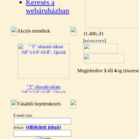
Keresés a
webáruházban
Akciós termékek
11.400,-Ft
[
]
KÉSZLETEN
Megjelenítve
1
-től
4
-ig (össze
"T" elosztó-idom
3/8"x1/4"x3/8", Quick
360,-Ft
Vásárlói bejelentkezés
320,-Ft
---------
E-mail cím:
(elfelejtett jelszó)
Jelszó: