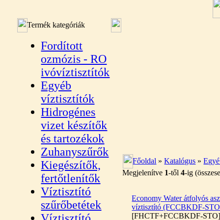
Termék kategóriák
Fordított
ozmózis - RO
ivóvíztisztítók
Egyéb
víztisztítók
Hidrogénes
vizet készítők
és tartozékok
Zuhanyszűrők
Főoldal
»
Katalógus
»
Egyéb
Kiegészítők,
Megjelenítve
1
-től
4
-ig (össze
fertőtlenítők
Víztisztító
Economy Water átfolyós aszt
szűrőbetétek
víztisztító (FCCBKDF-STO
Víztisztító
[FHCTF+FCCBKDF-STO