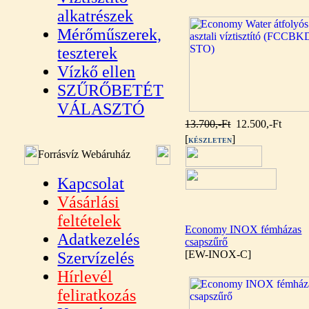
alkatrészek
Mérőműszerek,
teszterek
Vízkő ellen
SZŰRŐBETÉT
VÁLASZTÓ
13.700,-Ft
12.500,-Ft
[
]
KÉSZLETEN
Forrásvíz Webáruház
Kapcsolat
Vásárlási
feltételek
Economy INOX fémházas
Adatkezelés
csapszűrő
[EW-INOX-C]
Szervízelés
Hírlevél
feliratkozás