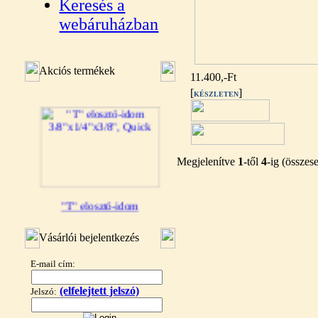
Keresés a
webáruházban
Akciós termékek
11.400,-Ft
[
]
KÉSZLETEN
Megjelenítve
1
-től
4
-ig (össze
"T" elosztó-idom
3/8"x1/4"x3/8", Quick
Vásárlói bejelentkezés
360,-Ft
320,-Ft
E-mail cím:
---------
(elfelejtett jelszó)
Jelszó: