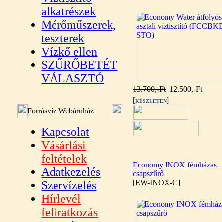
alkatrészek
Mérőműszerek,
teszterek
Vízkő ellen
SZŰRŐBETÉT
VÁLASZTÓ
13.700,-Ft
12.500,-Ft
[
]
KÉSZLETEN
Forrásvíz Webáruház
Kapcsolat
Vásárlási
feltételek
Economy INOX fémházas
Adatkezelés
csapszűrő
[EW-INOX-C]
Szervízelés
Hírlevél
feliratkozás