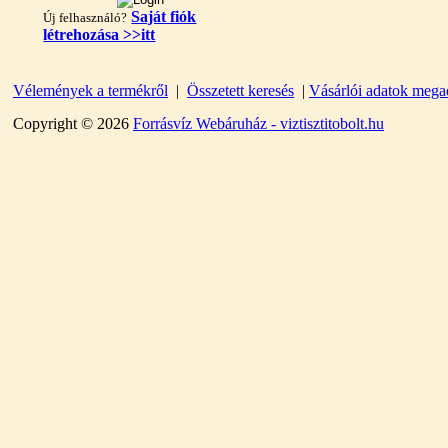
Saját fiók
Új felhasználó?
létrehozása >>itt
Vélemények a termékről
|
Összetett keresés
|
Vásárlói adatok mega
"T" elosztó-idom
1/4"x3/8"x1/4", Quick
Copyright © 2026
Forrásvíz Webáruház - viztisztitobolt.hu
360,-Ft
320,-Ft
---------
Egyenes összekötő-idom
3/8"x3/8", Quick
360,-Ft
320,-Ft
---------