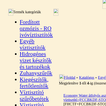
Termék kategóriák
Fordított
ozmózis - RO
ivóvíztisztítók
Egyéb
víztisztítók
Hidrogénes
vizet készítők
és tartozékok
Zuhanyszűrők
Főoldal
»
Katalógus
»
Egyéb
Kiegészítők,
Megjelenítve
1
-től
4
-ig (össze
fertőtlenítők
Víztisztító
Economy Water átfolyós aszt
szűrőbetétek
víztisztító (FCCBKDF-STO
Víztisztító
[FHCTF+FCCBKDF-STO