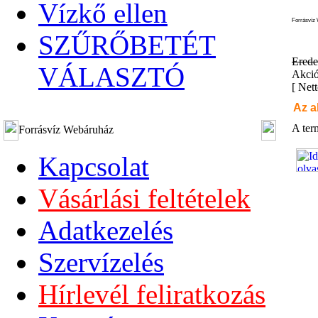
Vízkő ellen
Forrásvíz 
SZŰRŐBETÉT
Erede
VÁLASZTÓ
Akció
[
Nett
Az a
A ter
Forrásvíz Webáruház
Kapcsolat
Vásárlási feltételek
Adatkezelés
Szervízelés
Hírlevél feliratkozás