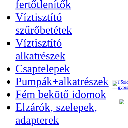
fertőtlenítők
Víztisztító
szűrőbetétek
Víztisztító
alkatrészek
Csaptelepek
Pumpák+alkatrészek
Főold
gyors
Fém bekötő idomok
Elzárók, szelepek,
adapterek