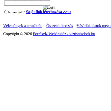
Saját fiók létrehozása >>itt
Új felhasználó?
Vélemények a termékről
|
Összetett keresés
|
Vásárlói adatok mega
"T" elosztó-idom 1/4"x3/8"x1/4", Quick
Copyright © 2026
Forrásvíz Webáruház - viztisztitobolt.hu
360,-Ft
320,-Ft
---------
Egyenes összekötő-idom 3/8"x3/8", Quick
360,-Ft
320,-Ft
---------