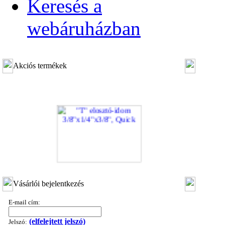
Keresés a
webáruházban
Akciós termékek
"T" elosztó-idom 3/8"x1/4"x3/8", Quick
Vásárlói bejelentkezés
360,-Ft
320,-Ft
E-mail cím:
---------
(elfelejtett jelszó)
Jelszó: