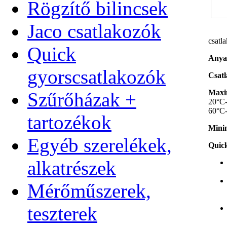
Rögzítő bilincsek
Jaco csatlakozók
csatla
Quick
Anya
gyorscsatlakozók
Csatl
Maxim
Szűrőházak +
20°C-
60°C-
tartozékok
Minim
Egyéb szerelékek,
Quick
alkatrészek
Mérőműszerek,
teszterek