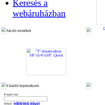
Keresés a
webáruházban
Q
Akciós termékek
"T" elosztó-idom 3/8"x1/4"x3/8", Quick
Vásárlói bejelentkezés
360,-Ft
320,-Ft
E-mail cím:
---------
(elfelejtett jelszó)
Jelszó: