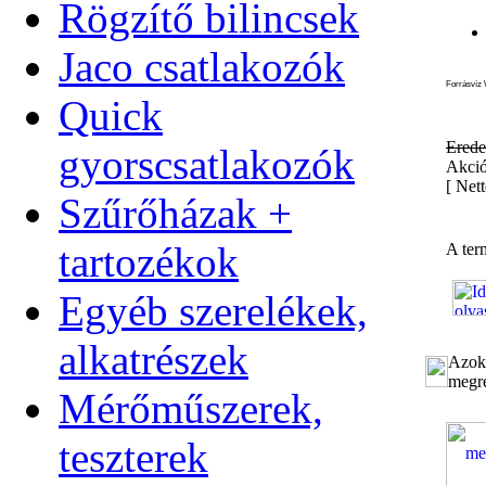
Rögzítő bilincsek
Jaco csatlakozók
Forrásvíz 
Quick
Erede
gyorscsatlakozók
Akció
[
Nett
Szűrőházak +
tartozékok
A ter
Egyéb szerelékek,
alkatrészek
Azok 
megre
Mérőműszerek,
teszterek