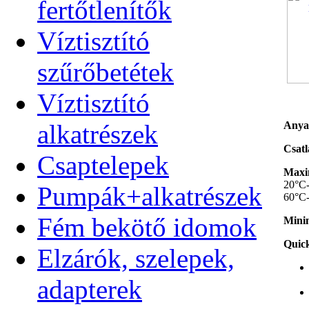
fertőtlenítők
Víztisztító
szűrőbetétek
Víztisztító
alkatrészek
Anya
Csatl
Csaptelepek
Maxim
20°C-
Pumpák+alkatrészek
60°C-
Fém bekötő idomok
Minim
Quick
Elzárók, szelepek,
adapterek