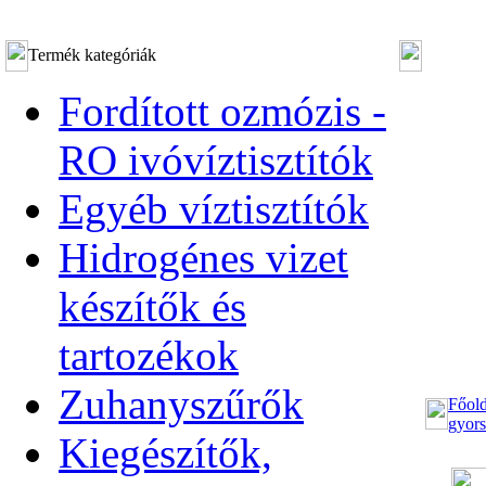
Termék kategóriák
Fordított ozmózis -
RO ivóvíztisztítók
Egyéb víztisztítók
Hidrogénes vizet
készítők és
tartozékok
Zuhanyszűrők
Főold
gyors
Kiegészítők,