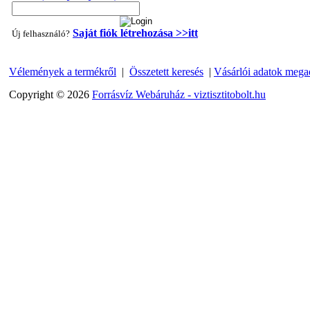
Saját fiók létrehozása >>itt
Új felhasználó?
Vélemények a termékről
|
Összetett keresés
|
Vásárlói adatok mega
"T" elosztó-idom 1/4"x3/8"x1/4", Quick
Copyright © 2026
Forrásvíz Webáruház - viztisztitobolt.hu
360,-Ft
320,-Ft
---------
Egyenes összekötő-idom 3/8"x3/8", Quick
360,-Ft
320,-Ft
---------