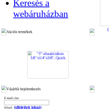
Keresés a
webáruházban
Q
Akciós termékek
"T" elosztó-idom 3/8"x1/4"x3/8", Quick
Vásárlói bejelentkezés
360,-Ft
320,-Ft
E-mail cím:
---------
(elfelejtett jelszó)
Jelszó: