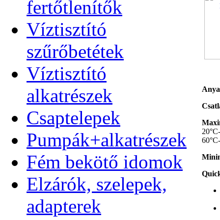
fertőtlenítők
Víztisztító
szűrőbetétek
Víztisztító
alkatrészek
Anya
Csatl
Csaptelepek
Maxim
20°C-
Pumpák+alkatrészek
60°C-
Fém bekötő idomok
Minim
Quick
Elzárók, szelepek,
adapterek