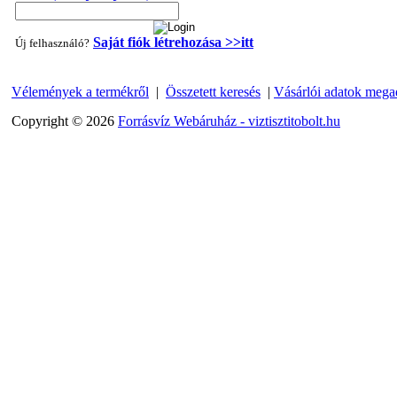
Saját fiók létrehozása >>itt
Új felhasználó?
Vélemények a termékről
|
Összetett keresés
|
Vásárlói adatok mega
"T" elosztó-idom 1/4"x3/8"x1/4", Quick
Copyright © 2026
Forrásvíz Webáruház - viztisztitobolt.hu
360,-Ft
320,-Ft
---------
Egyenes összekötő-idom 3/8"x3/8", Quick
360,-Ft
320,-Ft
---------