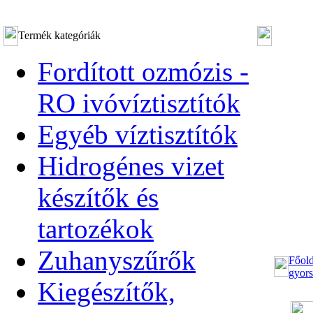
Termék kategóriák
Fordított ozmózis -
RO ivóvíztisztítók
Egyéb víztisztítók
Hidrogénes vizet
készítők és
tartozékok
Zuhanyszűrők
Főold
gyors
Kiegészítők,