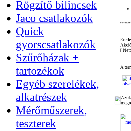
Rögzítő bilincsek
Jaco csatlakozók
Forrásvíz 
Quick
Erede
gyorscsatlakozók
Akció
[
Nett
Szűrőházak +
tartozékok
A ter
Egyéb szerelékek,
alkatrészek
Azok 
megre
Mérőműszerek,
teszterek