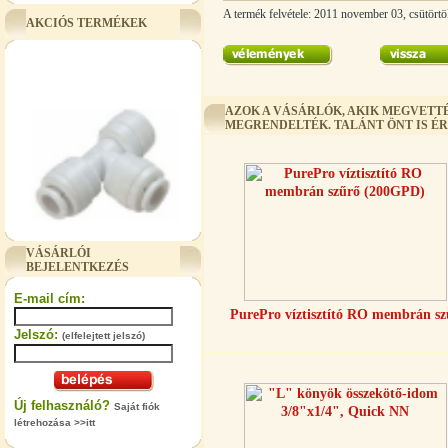
A termék felvétele: 2011 november 03, csütörtö
AKCIÓS TERMÉKEK
AZOK A VÁSÁRLÓK, AKIK MEGVETTÉ
MEGRENDELTÉK. TALÁNT ÖNT IS É
"T" elosztó-idom 3/8"x1/4"x3/8",
VÁSÁRLÓI
Quick
BEJELENTKEZÉS
360,-Ft
E-mail cím:
320,-Ft
PurePro víztisztító RO membrán sz
---------
Jelszó:
(elfelejtett jelszó)
Új felhasználó?
Saját fiók
létrehozása >>itt