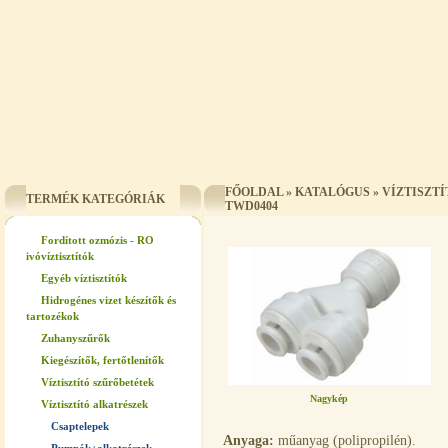
FŐOLDAL
»
KATALÓGUS
»
VÍZTISZT
TERMÉK KATEGÓRIÁK
TWD0404
Fordított ozmózis - RO
ivóvíztisztítók
Egyéb víztisztítók
Hidrogénes vizet készítők és
tartozékok
Zuhanyszűrők
Kiegészítők, fertőtlenítők
Víztisztító szűrőbetétek
Nagykép
Víztisztító alkatrészek
Csaptelepek
Anyaga:
műanyag (polipropilén).