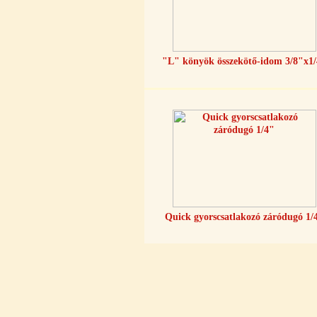
"T" elosztó-idom 1/4"x3/8"x1/4",
Quick
360,-Ft
"L" könyök összekötő-idom 3/8"x1
320,-Ft
---------
Egyenes összekötő-idom 3/8"x3/8",
Quick
Quick gyorscsatlakozó záródugó 1/
360,-Ft
320,-Ft
---------