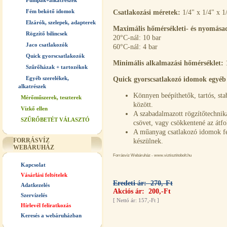
Pumpák+alkatrészek
Fém bekötő idomok
Csatlakozási méretek:
1/4" x 1/4" x 1
Elzárók, szelepek, adapterek
Maximális hőmérsékleti- és nyomása
Rögzítő bilincsek
20°C-nál: 10 bar
Jaco csatlakozók
60°C-nál: 4 bar
Quick gyorscsatlakozók
Minimális alkalmazási hőmérséklet:
Szűrőházak + tartozékok
Egyéb szerelékek,
Quick gyorscsatlakozó idomok egyéb 
alkatrészek
Könnyen beépíthetők, tartós, stab
Mérőműszerek, teszterek
között.
Vízkő ellen
A szabadalmazott rögzítőtechnika
SZŰRŐBETÉT VÁLASZTÓ
csövet, vagy csökkentené az átfo
A műanyag csatlakozó idomok fe
FORRÁSVÍZ
készülnek.
WEBÁRUHÁZ
Forrásvíz Webáruház - www.viztisztitobolt.hu
Kapcsolat
Vásárlási feltételek
Eredeti ár: 270,-Ft
Adatkezelés
Akciós ár: 200,-Ft
Szervízelés
[
Nettó ár: 157,-Ft
]
Hírlevél feliratkozás
Keresés a webáruházban