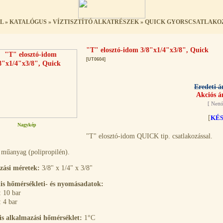
L
»
KATALÓGUS
»
VÍZTISZTÍTÓ ALKATRÉSZEK
»
QUICK GYORSCSATLAKO
"T" elosztó-idom 3/8"x1/4"x3/8", Quick
[UT0604]
Eredeti á
Akciós á
[
Nettó
[
KÉ
Nagykép
"T" elosztó-idom QUICK tip. csatlakozással.
műanyag (polipropilén).
zási méretek:
3/8" x 1/4" x 3/8"
s hőmérsékleti- és nyomásadatok:
: 10 bar
 4 bar
s alkalmazási hőmérséklet:
1°C