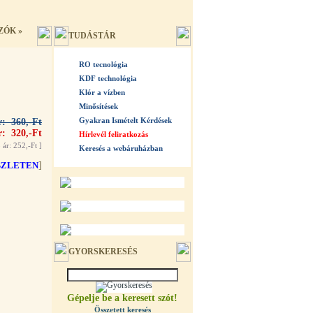
ZÓK
»
TUDÁSTÁR
RO tecnológia
KDF technológia
Klór a vízben
Minősítések
Gyakran Ismételt Kérdések
r: 360,-Ft
r: 320,-Ft
Hírlevél feliratkozás
 ár: 252,-Ft
]
Keresés a webáruházban
SZLETEN
]
GYORSKERESÉS
Gépelje be a keresett szót!
Összetett keresés