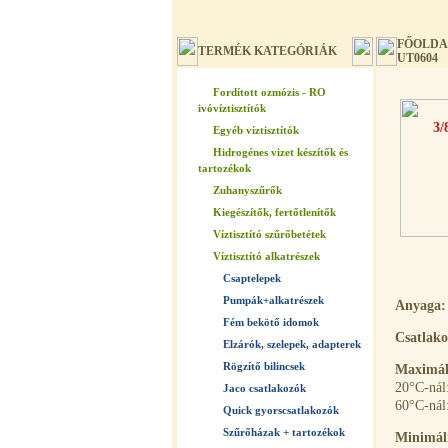
FŐOLDA
TERMÉK KATEGÓRIÁK
UT0604
Fordított ozmózis - RO
ivóvíztisztítók
Egyéb víztisztítók
Hidrogénes vizet készítők és
tartozékok
Zuhanyszűrők
Kiegészítők, fertőtlenítők
Víztisztító szűrőbetétek
Víztisztító alkatrészek
Csaptelepek
Pumpák+alkatrészek
Anyaga:
Fém bekötő idomok
Csatlako
Elzárók, szelepek, adapterek
Rögzítő bilincsek
Maximáli
20°C-nál
Jaco csatlakozók
60°C-nál:
Quick gyorscsatlakozók
Szűrőházak + tartozékok
Minimáli