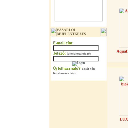
"T" elosztó-idom 3/8"x1/4"x3/8",
VÁSÁRLÓI
Quick
BEJELENTKEZÉS
360,-Ft
E-mail cím:
320,-Ft
---------
Aquafi
Jelszó:
(elfelejtett jelszó)
Új felhasználó?
Saját fiók
létrehozása >>itt
"T" elosztó-idom 1/4"x3/8"x1/4",
Quick
360,-Ft
320,-Ft
---------
LUX