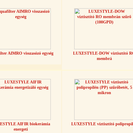
lter AIMRO visszasózó egység
LUXESTYLE-DOW víztisztító 
membrá
ESTYLE AIFIR biokerámia
LUXESTYLE víztisztító polipropi
energeti