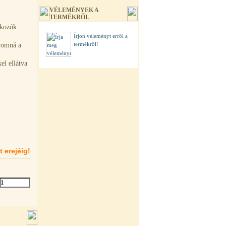
VÉLEMÉNYEK A
TERMÉKRŐL
lakozók
Írjon véleményt erről a
termékről!
nyomná a
l ellátva
t erejéig!