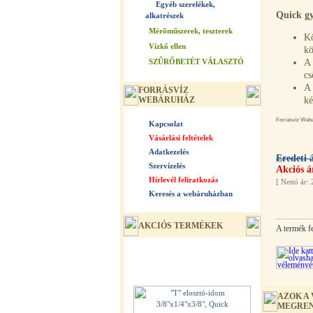
Egyéb szerelékek,
Quick gy
alkatrészek
Mérőműszerek, teszterek
Kö
Vízkő ellen
kö
SZŰRŐBETÉT VÁLASZTÓ
A 
cs
A 
FORRÁSVÍZ
WEBÁRUHÁZ
ké
Forrásvíz Webár
Kapcsolat
Vásárlási feltételek
Adatkezelés
Eredeti 
Szervízelés
Akciós á
Hírlevél feliratkozás
[
Nettó ár: 
Keresés a webáruházban
AKCIÓS TERMÉKEK
A termék fe
AZOK A
MEGREN