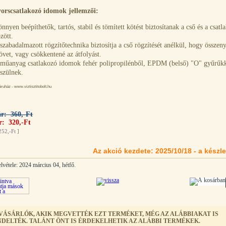
orscsatlakozó idomok jellemzői:
nnyen beépíthetők, tartós, stabil és tömített kötést biztosítanak a cső és a csat
zött.
szabadalmazott rögzítőtechnika biztosítja a cső rögzítését anélkül, hogy össze
övet, vagy csökkentené az átfolyást.
műanyag csatlakozó idomok fehér polipropilénből, EPDM (belső) "O" gyűrűkke
szülnek.
uház - www.viztisztitobolt.hu
ár: 360,-Ft
r: 320,-Ft
252,-Ft
]
Az akció kezdete: 2025/10/18 - a készle
lvétele: 2024 március 04, hétfő.
 VÁSÁRLÓK, AKIK MEGVETTÉK EZT TERMÉKET, MÉG AZ ALÁBBIAKAT IS
DELTÉK. TALÁNT ÖNT IS ÉRDEKELHETIK AZ ALÁBBI TERMÉKEK.