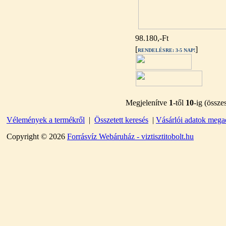
98.180,-Ft
[
]
RENDELÉSRE: 3-5 NAP!
Külsőmenetes "L" könyök
bekötő-idom 1/4"x3/8", Quick
270,-Ft
220,-Ft
Megjelenítve
1
-től
10
-ig (össz
---------
Vélemények a termékről
|
Összetett keresés
|
Vásárlói adatok mega
Copyright © 2026
Forrásvíz Webáruház - viztisztitobolt.hu
Külsőmenetes "T" elosztó
bekötő-idom 1/4"x1/4"x1/4",
Quick, szimmetrikus