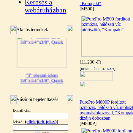
Keresés a
"Kompakt"
webáruházban
[M500]
Akciós termékek
111.230,-Ft
[
]
RENDELÉSRE 3-5 NAP!
"T" elosztó-idom
3/8"x1/4"x3/8", Quick
360,-Ft
320,-Ft
Vásárlói bejelentkezés
---------
PurePro M800P fordított
ozmózis, hálózati víz utótiszt
E-mail cím:
nyomásfokozóval, "Kompak
dizájn dobozban
(elfelejtett jelszó)
Jelszó:
[M800P]