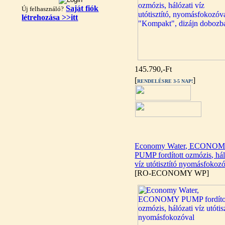
Saját fiók
Új felhasználó?
létrehozása >>itt
"T" elosztó-idom
1/4"x3/8"x1/4", Quick
360,-Ft
320,-Ft
145.790,-Ft
---------
[
]
RENDELÉSRE 3-5 NAP!
Economy Water, ECONO
PUMP fordított ozmózis, hál
Egyenes összekötő-idom
víz utótisztító nyomásfokoz
3/8"x3/8", Quick
[RO-ECONOMY WP]
360,-Ft
320,-Ft
---------