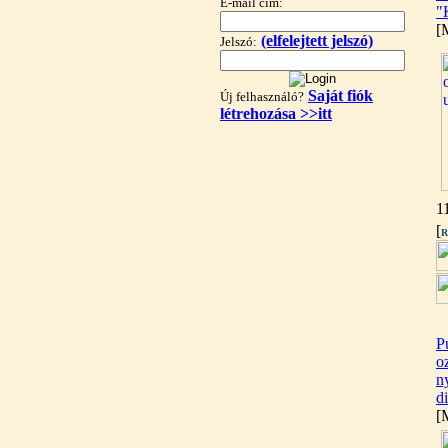
---------
E-mail cím:
"
[
(elfelejtett jelszó)
Jelszó:
Saját fiók
Új felhasználó?
létrehozása >>itt
"T" elosztó-idom
1/4"x3/8"x1/4", Quick
1
360,-Ft
[
R
320,-Ft
---------
P
oz
n
d
[
Egyenes összekötő-idom
3/8"x3/8", Quick