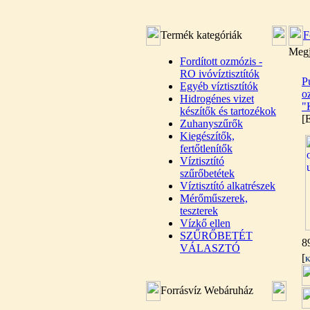
Termék kategóriák
F
Megj
Fordított ozmózis -
RO ivóvíztisztítók
P
Egyéb víztisztítók
oz
Hidrogénes vizet
"
készítők és tartozékok
[
Zuhanyszűrők
Kiegészítők,
fertőtlenítők
Víztisztító
szűrőbetétek
Víztisztító alkatrészek
Mérőműszerek,
teszterek
Vízkő ellen
SZŰRŐBETÉT
8
VÁLASZTÓ
[
K
Forrásvíz Webáruház