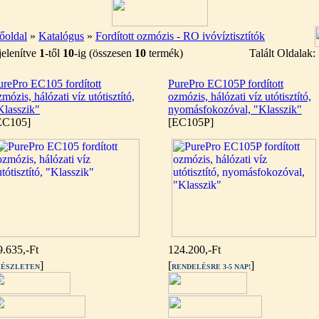
őoldal
»
Katalógus
»
Fordított ozmózis - RO ivóvíztisztítók
elenítve
1
-től
10
-ig (összesen
10
termék)
Talált Oldalak
urePro EC105 fordított
PurePro EC105P fordított
mózis, hálózati víz utótisztító,
ozmózis, hálózati víz utótisztító,
Klasszik"
nyomásfokozóval, "Klasszik"
EC105]
[EC105P]
9.635,-Ft
124.200,-Ft
]
[
]
ÉSZLETEN
RENDELÉSRE 3-5 NAP!