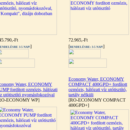
45.790,-Ft
72.965,-Ft
]
[
]
ENDELÉSRE 3-5 NAP!
RENDELÉSRE: 3-5 NAP!
Economy Water, ECONOMY
conomy Water, ECONOMY
COMPACT 400GPD+ fordított
UMP fordított ozmózis, hálózati
ozmózis, hálózati víz utótisztító,
íz utótisztító nyomásfokozóval
tartály nélküli
RO-ECONOMY WP]
[RO-ECONOMY COMPACT
400GPD+]