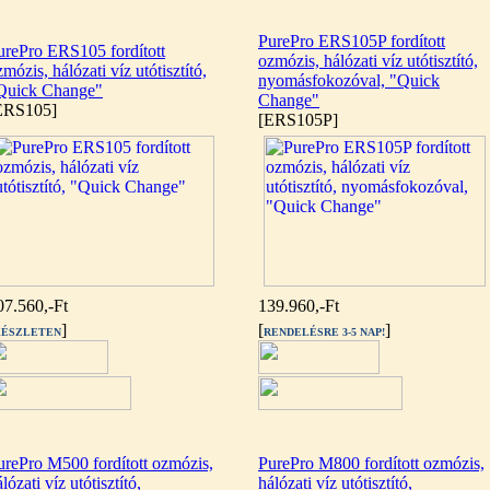
PurePro ERS105P fordított
urePro ERS105 fordított
ozmózis, hálózati víz utótisztító,
mózis, hálózati víz utótisztító,
nyomásfokozóval, "Quick
Quick Change"
Change"
ERS105]
[ERS105P]
07.560,-Ft
139.960,-Ft
]
[
]
ÉSZLETEN
RENDELÉSRE 3-5 NAP!
urePro M500 fordított ozmózis,
PurePro M800 fordított ozmózis,
lózati víz utótisztító,
hálózati víz utótisztító,