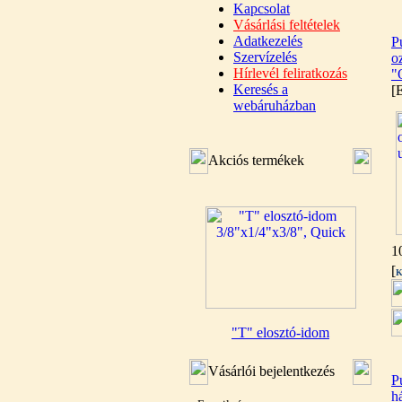
Kapcsolat
Vásárlási feltételek
Adatkezelés
P
Szervízelés
oz
Hírlevél feliratkozás
"
Keresés a
[
webáruházban
Akciós termékek
1
[
K
"T" elosztó-idom
3/8"x1/4"x3/8", Quick
Vásárlói bejelentkezés
360,-Ft
P
320,-Ft
há