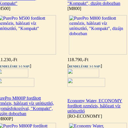
Kompakt"
"Kompakt", dizájn dobozban
M500]
[M800]
11.230,-Ft
118.790,-Ft
]
[
]
ENDELÉSRE 3-5 NAP!
RENDELÉSRE 3-5 NAP!
urePro M800P fordított
Economy Water, ECONOMY
mózis, hálózati víz utótisztító,
fordított ozmózis, hálózati víz
yomásfokozóval, "Kompakt",
utótisztító
izájn dobozban
[RO-ECONOMY]
M800P]