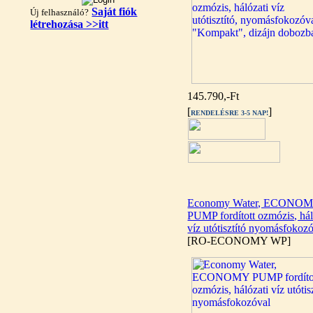
Saját fiók
Új felhasználó?
létrehozása >>itt
"T" elosztó-idom
1/4"x3/8"x1/4", Quick
145.790,-Ft
360,-Ft
[
]
320,-Ft
RENDELÉSRE 3-5 NAP!
---------
Economy Water, ECONO
PUMP fordított ozmózis, hál
víz utótisztító nyomásfokoz
[RO-ECONOMY WP]
Egyenes összekötő-idom
3/8"x3/8", Quick
360,-Ft
320,-Ft
---------