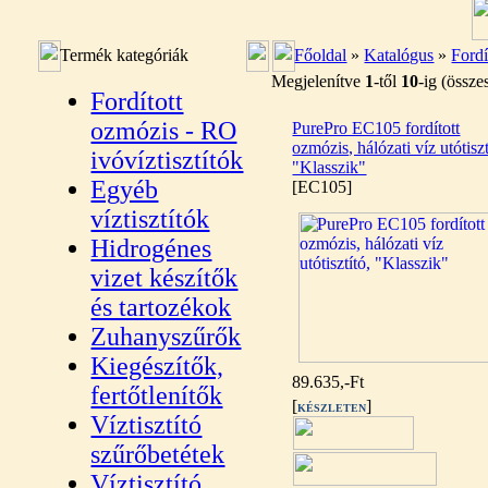
Termék kategóriák
Főoldal
»
Katalógus
»
Fordí
Megjelenítve
1
-től
10
-ig (össz
Fordított
ozmózis - RO
PurePro EC105 fordított
ozmózis, hálózati víz utótiszt
ivóvíztisztítók
"Klasszik"
Egyéb
[EC105]
víztisztítók
Hidrogénes
vizet készítők
és tartozékok
Zuhanyszűrők
Kiegészítők,
89.635,-Ft
fertőtlenítők
[
]
KÉSZLETEN
Víztisztító
szűrőbetétek
Víztisztító