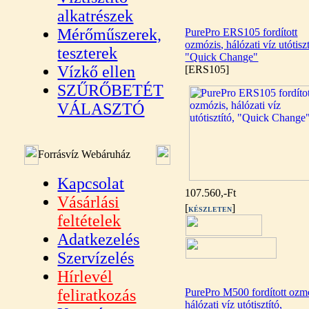
alkatrészek
Mérőműszerek,
PurePro ERS105 fordított
ozmózis, hálózati víz utótiszt
teszterek
"Quick Change"
Vízkő ellen
[ERS105]
SZŰRŐBETÉT
VÁLASZTÓ
Forrásvíz Webáruház
Kapcsolat
107.560,-Ft
Vásárlási
[
]
KÉSZLETEN
feltételek
Adatkezelés
Szervízelés
Hírlevél
feliratkozás
PurePro M500 fordított ozm
hálózati víz utótisztító,