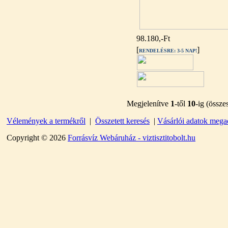
98.180,-Ft
[
]
RENDELÉSRE: 3-5 NAP!
Külsőmenetes "L" könyök
bekötő-idom 1/4"x3/8", Quick
Megjelenítve
1
-től
10
-ig (össz
270,-Ft
220,-Ft
Vélemények a termékről
|
Összetett keresés
|
Vásárlói adatok mega
---------
Copyright © 2026
Forrásvíz Webáruház - viztisztitobolt.hu
Külsőmenetes "T" elosztó
bekötő-idom 1/4"x1/4"x1/4",