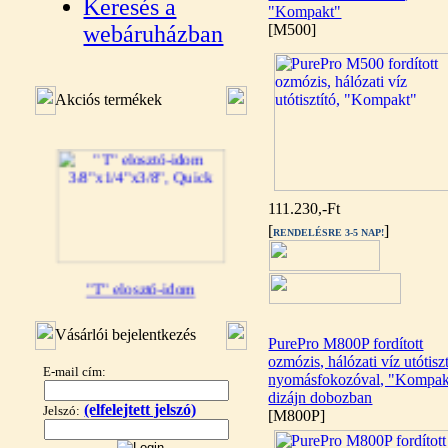
Keresés a
"Kompakt"
webáruházban
[M500]
Akciós termékek
111.230,-Ft
[
]
RENDELÉSRE 3-5 NAP!
"T" elosztó-idom
3/8"x1/4"x3/8", Quick
Vásárlói bejelentkezés
360,-Ft
PurePro M800P fordított
320,-Ft
ozmózis, hálózati víz utótiszt
---------
E-mail cím:
nyomásfokozóval, "Kompak
dizájn dobozban
(elfelejtett jelszó)
Jelszó:
[M800P]