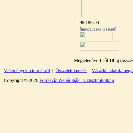
98.180,-Ft
[
]
RENDELÉSRE: 3-5 NAP!
Külsőmenetes "L" könyök
bekötő-idom 1/4"x3/8", Quick
270,-Ft
Megjelenítve
1
-től
10
-ig (össz
220,-Ft
---------
Vélemények a termékről
|
Összetett keresés
|
Vásárlói adatok mega
Copyright © 2026
Forrásvíz Webáruház - viztisztitobolt.hu
Külsőmenetes "T" elosztó
bekötő-idom 1/4"x1/4"x1/4",
Quick, szimmetrikus