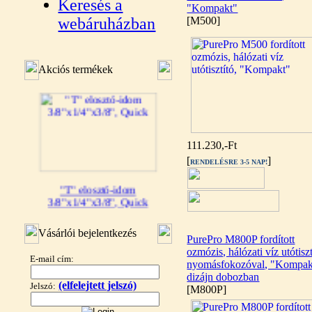
Keresés a
"Kompakt"
webáruházban
[M500]
Akciós termékek
111.230,-Ft
[
]
RENDELÉSRE 3-5 NAP!
"T" elosztó-idom
3/8"x1/4"x3/8", Quick
360,-Ft
Vásárlói bejelentkezés
320,-Ft
PurePro M800P fordított
---------
ozmózis, hálózati víz utótiszt
E-mail cím:
nyomásfokozóval, "Kompak
dizájn dobozban
(elfelejtett jelszó)
Jelszó:
[M800P]