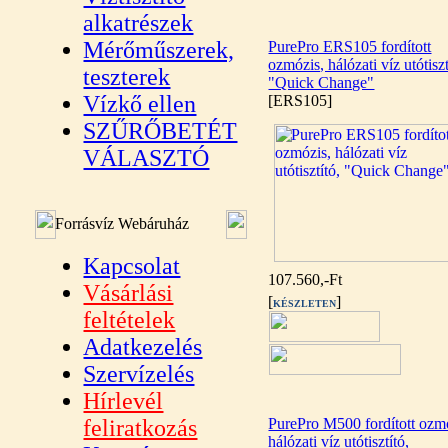
alkatrészek
Mérőműszerek,
PurePro ERS105 fordított
ozmózis, hálózati víz utótiszt
teszterek
"Quick Change"
Vízkő ellen
[ERS105]
SZŰRŐBETÉT
VÁLASZTÓ
Forrásvíz Webáruház
Kapcsolat
107.560,-Ft
Vásárlási
[
]
KÉSZLETEN
feltételek
Adatkezelés
Szervízelés
Hírlevél
feliratkozás
PurePro M500 fordított ozm
hálózati víz utótisztító,