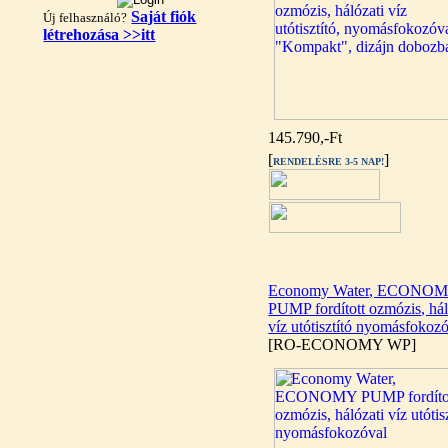
Saját fiók
Új felhasználó?
létrehozása >>itt
"T" elosztó-idom
1/4"x3/8"x1/4", Quick
360,-Ft
145.790,-Ft
320,-Ft
[
]
RENDELÉSRE 3-5 NAP!
---------
Economy Water, ECONO
PUMP fordított ozmózis, hál
víz utótisztító nyomásfokoz
Egyenes összekötő-idom
[RO-ECONOMY WP]
3/8"x3/8", Quick
360,-Ft
320,-Ft
---------