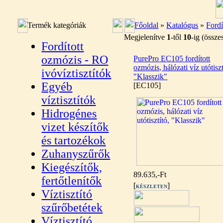
Termék kategóriák
Főoldal
»
Katalógus
»
Fordí
Megjelenítve
1
-től
10
-ig (össz
Fordított
ozmózis - RO
PurePro EC105 fordított
ozmózis, hálózati víz utótiszt
ivóvíztisztítók
"Klasszik"
Egyéb
[EC105]
víztisztítók
Hidrogénes
vizet készítők
és tartozékok
Zuhanyszűrők
Kiegészítők,
89.635,-Ft
fertőtlenítők
[
]
KÉSZLETEN
Víztisztító
szűrőbetétek
Víztisztító