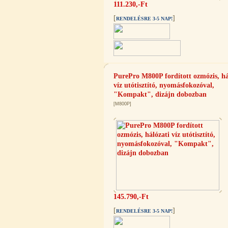
111.230,-Ft
[
]
RENDELÉSRE 3-5 NAP!
Egyenes összekötő-idom 3/8"x3/8",
Quick
PurePro M800P fordított ozmózis, há
360,-Ft
víz utótisztító, nyomásfokozóval,
320,-Ft
"Kompakt", dizájn dobozban
---------
[M800P]
Külsőmenetes "L" könyök bekötő-
idom 1/4"x3/8", Quick
145.790,-Ft
270,-Ft
[
]
RENDELÉSRE 3-5 NAP!
220,-Ft
---------