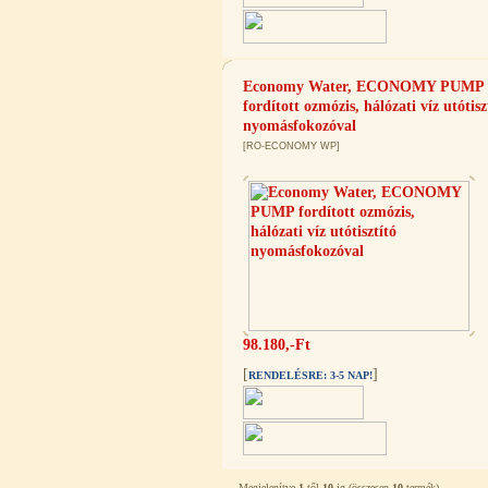
Economy Water, ECONOMY PUMP
fordított ozmózis, hálózati víz utótisz
nyomásfokozóval
[RO-ECONOMY WP]
Külsőmenetes "T" elosztó bekötő-
idom 1/4"x1/4"x1/4", Quick,
szimmetrikus
180,-Ft
200,-Ft
---------
98.180,-Ft
[
]
RENDELÉSRE: 3-5 NAP!
PurePro AIFIR biokerámia
energetizáló egység
Megjelenítve
1
-től
10
-ig (összesen
10
termék)