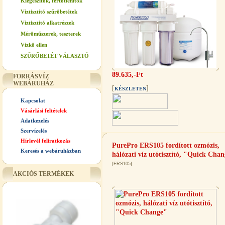
Kiegészítők, fertőtlenítők
Víztisztító szűrőbetétek
Víztisztító alkatrészek
Mérőműszerek, teszterek
Vízkő ellen
SZŰRŐBETÉT VÁLASZTÓ
89.635,-Ft
FORRÁSVÍZ
WEBÁRUHÁZ
[
]
KÉSZLETEN
Kapcsolat
Vásárlási feltételek
Adatkezelés
Szervízelés
Hírlevél feliratkozás
PurePro ERS105 fordított ozmózis,
Keresés a webáruházban
hálózati víz utótisztító, "Quick Cha
[ERS105]
AKCIÓS TERMÉKEK