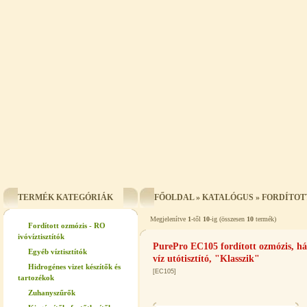
TERMÉK KATEGÓRIÁK
FŐOLDAL
»
KATALÓGUS
»
FORDÍTOTT
Megjelenítve
1
-től
10
-ig (összesen
10
termék)
Fordított ozmózis - RO
ivóvíztisztítók
PurePro EC105 fordított ozmózis, há
Egyéb víztisztítók
víz utótisztító, "Klasszik"
Hidrogénes vizet készítők és
[EC105]
tartozékok
Zuhanyszűrők