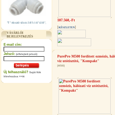
107.560,-Ft
"T" elosztó-idom 3/8"x1/4"x3/8",
Quick
[
]
KÉSZLETEN
360,-Ft
VÁSÁRLÓI
320,-Ft
BEJELENTKEZÉS
---------
E-mail cím:
Jelszó:
(elfelejtett jelszó)
PurePro M500 fordított ozmózis, hál
víz utótisztító, "Kompakt"
[M500]
Új felhasználó?
Saját fiók
létrehozása >>itt
"T" elosztó-idom 1/4"x3/8"x1/4",
Quick
360,-Ft
320,-Ft
---------