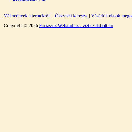
360,-Ft
320,-Ft
---------
Vélemények a termékről
|
Összetett keresés
|
Vásárlói adatok mega
Copyright © 2026
Forrásvíz Webáruház - viztisztitobolt.hu
Egyenes összekötő-idom
3/8"x3/8", Quick
360,-Ft
320,-Ft
---------