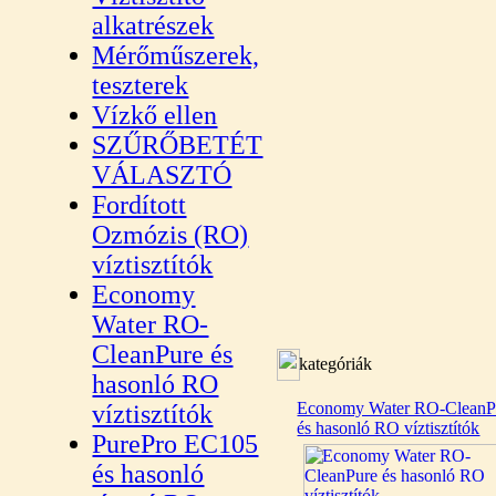
alkatrészek
Mérőműszerek,
teszterek
Vízkő ellen
SZŰRŐBETÉT
VÁLASZTÓ
Fordított
Ozmózis (RO)
víztisztítók
Economy
Water RO-
CleanPure és
kategóriák
hasonló RO
Economy Water RO-CleanP
víztisztítók
és hasonló RO víztisztítók
PurePro EC105
és hasonló