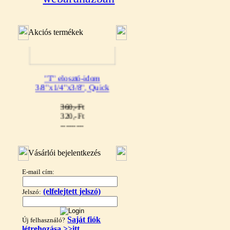
Akciós termékek
"T" elosztó-idom
3/8"x1/4"x3/8", Quick
360,-Ft
320,-Ft
---------
Vásárlói bejelentkezés
E-mail cím:
(elfelejtett jelszó)
Jelszó:
"T" elosztó-idom
1/4"x3/8"x1/4", Quick
Saját fiók
Új felhasználó?
létrehozása >>itt