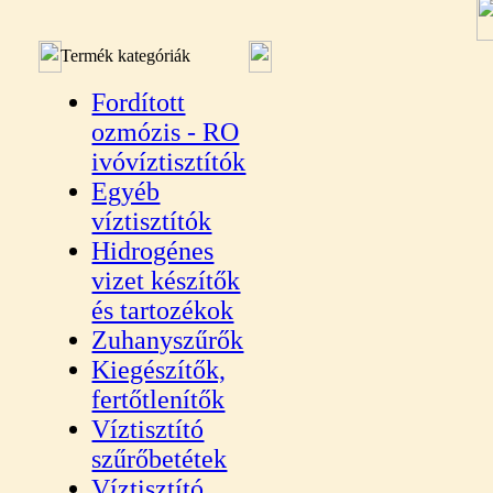
Termék kategóriák
Fordított
ozmózis - RO
ivóvíztisztítók
Egyéb
víztisztítók
Hidrogénes
vizet készítők
és tartozékok
Zuhanyszűrők
Kiegészítők,
fertőtlenítők
Víztisztító
szűrőbetétek
Víztisztító