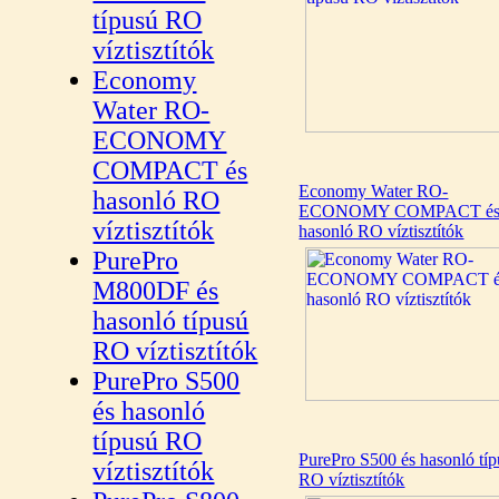
típusú RO
víztisztítók
Economy
Water RO-
ECONOMY
COMPACT és
Economy Water RO-
hasonló RO
ECONOMY COMPACT é
víztisztítók
hasonló RO víztisztítók
PurePro
M800DF és
hasonló típusú
RO víztisztítók
PurePro S500
és hasonló
típusú RO
PurePro S500 és hasonló tí
víztisztítók
RO víztisztítók