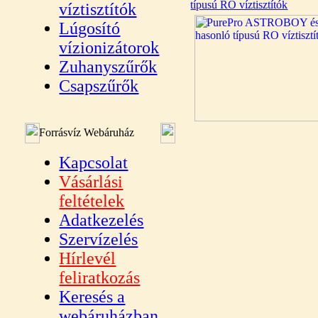
típusú RO víztisztítók
víztisztítók
Lúgosító
vízionizátorok
Zuhanyszűrők
Csapszűrők
Forrásvíz Webáruház
Kapcsolat
Vásárlási
feltételek
Adatkezelés
Szervízelés
Hírlevél
feliratkozás
Keresés a
webáruházban