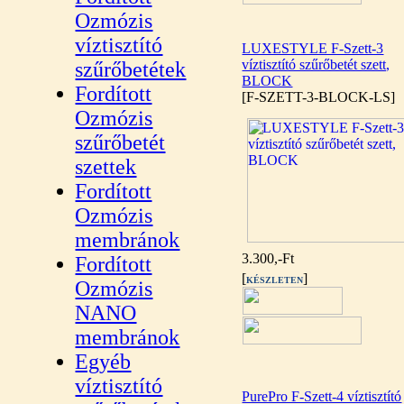
Ozmózis
víztisztító
LUXESTYLE F-Szett-3
víztisztító szűrőbetét szett,
szűrőbetétek
BLOCK
Fordított
[F-SZETT-3-BLOCK-LS]
Ozmózis
szűrőbetét
szettek
Fordított
Ozmózis
membránok
3.300,-Ft
Fordított
[
]
KÉSZLETEN
Ozmózis
NANO
membránok
Egyéb
víztisztító
PurePro F-Szett-4 víztisztító