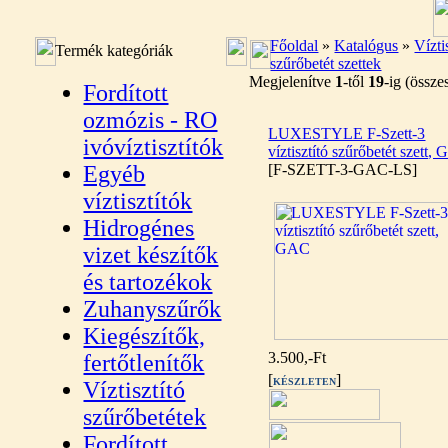
Főoldal
»
Katalógus
»
Vízti
Termék kategóriák
szűrőbetét szettek
Megjelenítve
1
-től
19
-ig (össz
Fordított
ozmózis - RO
LUXESTYLE F-Szett-3
ivóvíztisztítók
víztisztító szűrőbetét szett,
Egyéb
[F-SZETT-3-GAC-LS]
víztisztítók
Hidrogénes
vizet készítők
és tartozékok
Zuhanyszűrők
Kiegészítők,
3.500,-Ft
fertőtlenítők
[
]
KÉSZLETEN
Víztisztító
szűrőbetétek
Fordított