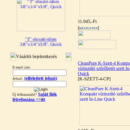
11.945,-Ft
[
]
KÉSZLETEN
"T" elosztó-idom
3/8"x1/4"x3/8", Quick
360,-Ft
320,-Ft
Vásárlói bejelentkezés
---------
CleanPure K-Szett-4 Komp
E-mail cím:
víztisztító szűrőbetét szett I
Quick
(elfelejtett jelszó)
Jelszó:
[K-SZETT-4-CP]
Saját fiók
Új felhasználó?
létrehozása >>itt
"T" elosztó-idom
1/4"x3/8"x1/4", Quick
360,-Ft