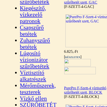
szűrőbetétek
szűrőbetét szett, GAC
[F-SZETT-4-GAC]
Kiegészítő,
vízkezelő
patronok
Csapszűrő
betétek
Zuhanyszűrő
betétek
6.825,-Ft
Lúgosító
[
]
KÉSZLETEN
vízionizátor
szűrőbetétek
Víztisztító
alkatrészek
Mérőműszerek,
PurePro F-Szett-4 víztisztító
teszterek
szűrőbetét szett, BLOCK
[F-SZETT-4-BLOCK]
Vízkő ellen
SZŰRŐBETÉT