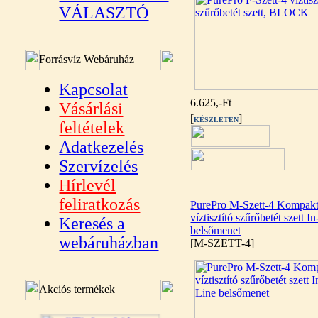
VÁLASZTÓ
Forrásvíz Webáruház
Kapcsolat
6.625,-Ft
Vásárlási
[
]
KÉSZLETEN
feltételek
Adatkezelés
Szervízelés
Hírlevél
feliratkozás
PurePro M-Szett-4 Kompak
víztisztító szűrőbetét szett I
Keresés a
belsőmenet
webáruházban
[M-SZETT-4]
Akciós termékek