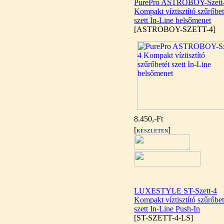
PurePro ASTROBOY-Szett
Kompakt víztisztító szűrőbet
szett In-Line belsőmenet
[ASTROBOY-SZETT-4]
PurePro AIFIR biokerámia
energetizáló egység
6.160,-Ft
5.900,-Ft
---------
8.450,-Ft
[
]
KÉSZLETEN
Szivárgás érzékelő
víztisztítóhoz, 1/4", Quick,
típus 2.
LUXESTYLE ST-Szett-4
Kompakt víztisztító szűrőbet
4.200,-Ft
szett In-Line Push-In
4.000,-Ft
[ST-SZETT-4-LS]