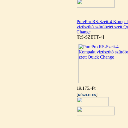
bekötő-idom 1/4"x3/8", Quick
270,-Ft
220,-Ft
PurePro RS-Szett-4 Kompa
---------
víztisztító szűrőbetét szett Q
Change
[RS-SZETT-4]
Külsőmenetes "T" elosztó
bekötő-idom 1/4"x1/4"x1/4",
Quick, szimmetrikus
19.175,-Ft
180,-Ft
[
]
KÉSZLETEN
200,-Ft
---------