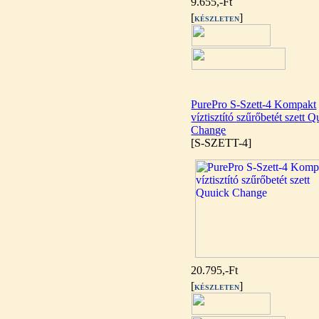
320,-Ft
9.655,-Ft
---------
[
]
KÉSZLETEN
PurePro S-Szett-4 Kompakt
víztisztító szűrőbetét szett 
Change
Egyenes összekötő-idom
[S-SZETT-4]
3/8"x3/8", Quick
360,-Ft
320,-Ft
---------
20.795,-Ft
[
]
KÉSZLETEN
Külsőmenetes "L" könyök