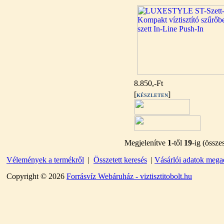
---------
8.850,-Ft
Economy Water átfolyós
asztali víztisztító (FCCBKDF)
[
]
KÉSZLETEN
13.600,-Ft
12.400,-Ft
---------
Megjelenítve
1
-től
19
-ig (össz
Vélemények a termékről
|
Összetett keresés
|
Vásárlói adatok mega
Copyright © 2026
Forrásvíz Webáruház - viztisztitobolt.hu
Economy Water átfolyós
asztali víztisztító (FCCBKDF-