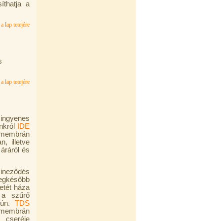
íthatja a
a lap tetejére
s
a lap tetejére
 ingyenes
unkról
IDE
k/membrán
, illetve
áráról és
zineződés
legkésőbb
etét háza
 a szűrő
 ún.
TDS
O membrán
 cseréje