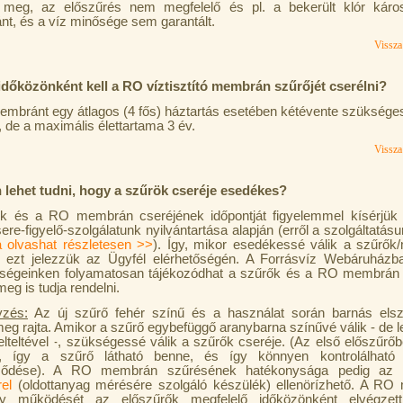
k meg, az előszűrés nem megfelelő és pl. a bekerült klór káros
t, és a víz minősége sem garantált.
Vissza 
időközönként kell a RO víztisztító membrán szűrőjét cserélni?
mbránt egy átlagos (4 fős) háztartás esetében kétévente szüksége
, de a maximális élettartama 3 év.
Vissza 
lehet tudni, hogy a szűrök cseréje esedékes?
k és a RO membrán cseréjének időpontját figyelemmel kísérjük
re-figyelő-szolgálatunk nyilvántartása alapján (erről a szolgáltatás
va olvashat részletesen >>
). Így, mikor esedékessé válik a szűrő
, ezt jelezzük az Ügyfél elérhetőségén. A Forrásvíz Webáruházban
őségeinken folyamatosan tájékozódhat a szűrők és a RO membrán 
eg is tudja rendelni.
yzés:
Az új szűrő fehér színű és a használat során barnás els
 meg rajta. Amikor a szűrő egybefüggő aranybarna színűvé válik - de 
elteltével -, szükségessé válik a szűrők cseréje. (Az első előszűrőb
zó, így a szűrő látható benne, és így könnyen kontrolálható
eződése). A RO membrán szűrésének hatékonysága pedig az
el
(oldottanyag mérésére szolgáló készülék) ellenörízhető. A R
ny működését az előszűrők megfelelő időközönként elvégzett