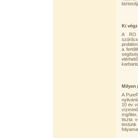
biztosí
Ki végz
A RO v
szűrőcs
Külsőmenetes "T" elosztó bekötő-
problém
idom 1/4"x1/4"x1/4", Quick,
a fertő
szimmetrikus
segíts
elérhet
180,-Ft
karbanta
200,-Ft
---------
Milyen 
A PureP
nyilván
10 év ví
vízminő
mg/liter
tiszta 
PurePro AIFIR biokerámia
testünk
energetizáló egység
folyamat
6.160,-Ft