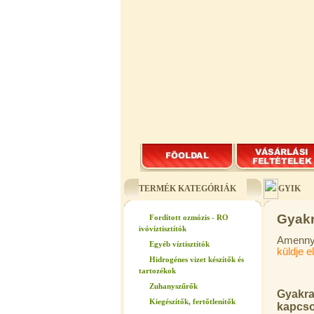
TERMÉK KATEGÓRIÁK
GYIK
Gyakr
Fordított ozmózis - RO
ivóvíztisztítók
Amennyi
Egyéb víztisztítók
küldje e
Hidrogénes vizet készítők és
tartozékok
Zuhanyszűrők
Gyakra
Kiegészítők, fertőtlenítők
kapcso