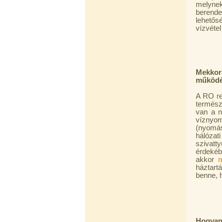
víztisztító (FCCBKDF)
melynek
berende
13.600,-Ft
lehetős
12.400,-Ft
vízvéte
---------
Mekko
működé
A RO re
termész
van a n
Economy Water átfolyós asztali
víznyom
víztisztító (FCCBKDF-STO)
(nyomás
hálózat
13.700,-Ft
szivatt
12.500,-Ft
érdekéb
---------
akkor
n
háztart
benne, 
Hogyan 