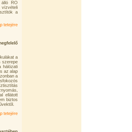
e álló RO
vízvételi
sztítók a
p tetejére
gfelelő
kulákat a
s szerepe
 hálózati
s az alap
azonban a
ásfokozós
tisztítás
íznyomás,
 ellátott
em biztos
vektől.
p tetejére
tkeztében