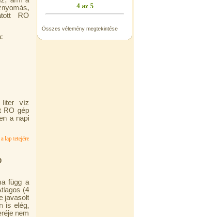
íz, ami a
íznyomás,
átott RO
Összes vélemény megtekintése
:
liter víz
tt RO gép
en a napi
a lap tetejére
O
ma függ a
tlagos (4
e javasolt
 is elég,
eréje nem