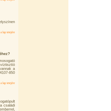
elyszínen
a lap tetejére
séhez?
 mosogató
íztisztíó
 vannak a
4107-850
a lap tetejére
ogatópult
a családi
emberrel,