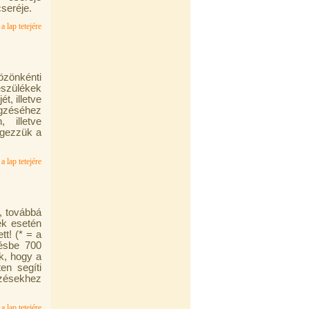
seréje.
a lap tetejére
zönkénti
észülékek
, illetve
égzéséhez
 illetve
égezzük a
a lap tetejére
, továbbá
ék esetén
tt! (* = a
zésbe 700
uk, hogy a
en segíti
ezésekhez
a lap tetejére