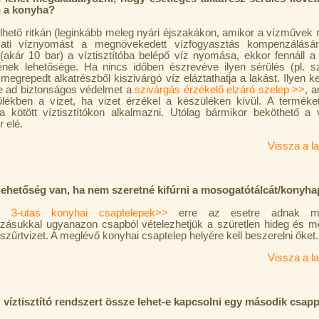
n a konyha?
lhető ritkán (leginkább meleg nyári éjszakákon, amikor a vízművek
zati víznyomást a megnövekedett vízfogyasztás kompenzálásár
(akár 10 bar) a víztisztítóba belépő víz nyomása, ekkor fennáll a
ének lehetősége. Ha nincs időben észrevéve ilyen sérülés (pl. 
a megrepedt alkatrészből kiszivárgó víz eláztathatja a lakást. Ilyen k
e ad biztonságos védelmet a
szivárgás érzékelő elzáró szelep >>
, a
lékben a vizet, ha vizet érzékel a készüléken kívül. A terméket
ra kötött víztisztítókon alkalmazni. Utólag bármikor beköthető a ví
 elé.
Vissza a la
lehetőség van, ha nem szeretné kifúrni a mosogatótálcát/konyha
n.
3-utas konyhai csaptelepek>>
erre az esetre adnak meg
zásukkal ugyanazon csapból vételezhetjük a szüretlen hideg és me
a szűrtvizet. A meglévő konyhai csaptelep helyére kell beszerelni őket.
Vissza a la
víztisztító rendszert össze lehet-e kapcsolni egy második csap