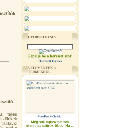
isztítók
GYORSKERESÉS
Gépelje be a keresett szót!
Összetett keresés
VÉLEMÉNYEK A
TERMÉKRŐL
isztító
s teljes
PurePro F-Szett...
észülékek
Még sok tapasztalatom
tisztavíz
nincsen a szűrőkről, de! Ha ....