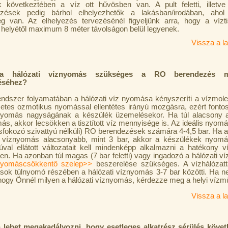
 következtében a víz ott hűvösben van. A pult feletti, illetv
zések pedig bárhol elhelyezhetők a lakásban/irodában, ahol 
ég van. Az elhelyezés tervezésénél figyeljünk arra, hogy a vízti
l helyétől maximum 8 méter távolságon belül legyenek.
Vissza a la
ra hálózati víznyomás szükséges a RO berendezés me
séhez?
ndszer folyamatában a hálózati víz nyomása kényszeríti a vízmole
etes ozmotikus nyomással ellentétes irányú mozgásra, ezért fonto
yomás nagyságának a készülék üzemelésekor. Ha túl alacsony a
ás, akkor lecsökken a tisztított víz mennyisége is. Az ideális nyomá
fokozó szivattyú nélküli) RO berendezések számára 4-4,5 bar. Ha 
i víznyomás alacsonyabb, mint 3 bar, akkor a készülékek nyom
yúval ellátott változatait kell mindenképp alkalmazni a hatékony víz
en. Ha azonban túl magas (7 bar feletti) vagy ingadozó a hálózati v
yomáscsökkentő szelep>>
beszerelése szükséges. A vízhálózattal
ások túlnyomó részében a hálózati víznyomás 3-7 bar közötti. Ha n
hogy Önnél milyen a hálózati víznyomás, kérdezze meg a helyi vízmű
Vissza a la
lehet megakadályozni, hogy esetleges alkatrész sérülés köve