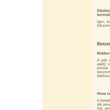
5.900,-Ft
---------
Elköltö
berend
Igen, t
felszere
Beszer
Szivárgás érzékelő víztisztítóhoz, 1/4",
Quick, típus 2.
Mekkora
4.200,-Ft
A pult 
4.000,-Ft
alatti)
---------
termék 
beszer
telefon
Hova sz
A beépí
alá jav
Economy Water átfolyós asztali
ház pin