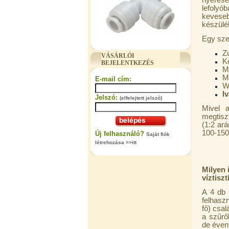
nyerésé
lefolyó
kevese
készülé
"T" elosztó-idom 3/8"x1/4"x3/8",
Egy szem
Quick
Z
VÁSÁRLÓI
360,-Ft
K
BEJELENTKEZÉS
320,-Ft
Mo
---------
M
E-mail cím:
WC
Iv
Jelszó:
(elfelejtett jelszó)
Mivel a
megtisz
(1:2 ar
100-150
Új felhasználó?
Saját fiók
létrehozása >>itt
"T" elosztó-idom 1/4"x3/8"x1/4",
Quick
Milyen 
víztisz
360,-Ft
320,-Ft
A 4 db 
---------
felhasz
fő) csal
a szűrő
de éven