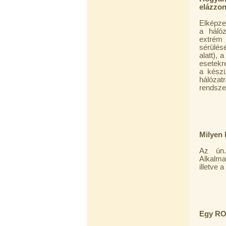
elázzo
Elzárócsap 3/8", Quick
Elképze
1.300,-Ft
a háló
1.100,-Ft
extrém 
---------
sérülés
alatt), 
esetekr
a készü
hálózat
rendszer
Áramlásszabályzó 420ml, 1/4", Jaco
Milyen 
1.300,-Ft
1.000,-Ft
Az ú
---------
Alkalma
illetve 
Egy RO 