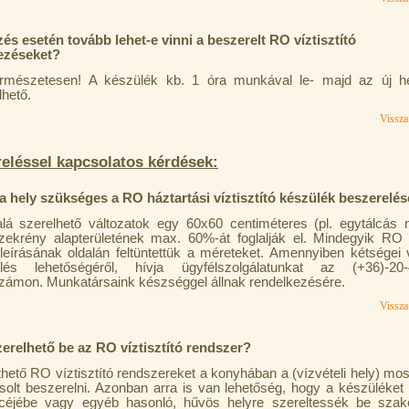
zés esetén tovább lehet-e vinni a beszerelt RO víztisztító
ezéseket?
ermészetesen! A készülék kb. 1 óra munkával le- majd az új h
lhető.
Vissza 
eléssel kapcsolatos kérdések:
 hely szükséges a RO háztartási víztisztító készülék beszerelé
alá szerelhető változatok egy 60x60 centiméteres (pl. egytálcás
 szekrény alapterületének max. 60%-át foglalják el. Mindegyik RO v
leírásának oldalán feltüntettük a méreteket. Amennyiben kétségei
elés lehetőségéről, hívja ügyfélszolgálatunkat az (+36)-20-
számon. Munkatársaink készséggel állnak rendelkezésére.
Vissza 
erelhető be az RO víztisztító rendszer?
thető RO víztisztító rendszereket a konyhában a (vízvételi hely) mos
asolt beszerelni. Azonban arra is van lehetőség, hogy a készüléket 
céjébe vagy egyéb hasonló, hűvös helyre szereltessék be szak