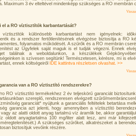
tja. Maximum 3 év elteltével mindenképp szükséges a RO membrán c
Vissza 
i el a RO víztisztítók karbantartását?
íztisztítók különösebb karbantartást nem igényelnek: időkö
erék és a rendszer fertőtlenítésének elvégzése biztosítja a RO k
amentes, folyamatos működését. A szűrők és a RO membrán cseréjét
tlenítést az Ügyfelek saját maguk is el tudják végezni. Ennek elv
éget találnak a weboldalunkon, a készülékek Gépkönyvében,
őségeinken is szívesen segítünk! Természetesen, kérésre, mi is elv
rtást, ennek költségeiről
IDE kattintva részletsen olvashat. >>
Vissza 
garancia van a RO víztisztító rendszerekre?
ro RO víztisztító termékekhez 2 év teljeskörű garanciát biztosítunk
tartásunkban szereplő, rendszeresen elvégzett szűrő/membráncser
zminőség garanciát* nyújtunk a garanciális feltételek betartása melle
ség garancia azt jelenti, hogy amennyiben a víztisztító berende
, vagy az alatti oldott anyag tartalmú víz áramlik be, akkor garantálj
víz oldott anyagtartalma 100 mg/liter alatt lesz, ami már kifejezett
 méregtelenítését.) A szükséges szűrőket, alkatrészeket a berend
osan biztosítjuk vevőink részére.
Vissza 