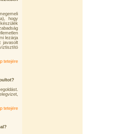
 megemeli
a), hogy
 készülék
szabadság
ellemetlen
mi lezárja
 javasolt
ztisztító
p tetejére
pultot?
oldást.
legvizet,
p tetejére
pal?