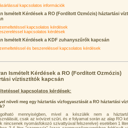
ásárlással kapcsolatos információk
 Ismételt Kérdések a RO (Fordított Ozmózis) háztartási vízt
án
zemeltetéssel kapcsolatos kérdések
eszereléssel kapcsolatos kérdések
n Ismételt Kérdések a KDF zuhanyszűrők kapcsán
zemeltetéssel és beszereléssel kapcsolatos kérdések
an Ismételt Kérdések a RO (Fordított Ozmózis)
rtási víztisztítók kapcsán
tetéssel kapcsolatos kérdések:
el növeli meg egy háztartás vízfogyasztását a RO háztartási vízt
ék?
agolható mennyiségben, mivel a készülék nem a háztartá
asználását, csak az ivóvizet szűri, és e folyamat során az alap RO k
k nincsenek nyomásfokozó szivattyúval felszerelve) esetében 1 liter 