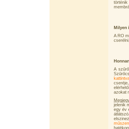
történi
membrán
Milyen 
Egyenes összekötő-idom 3/8"x3/8",
Quick
A RO me
cserélni
360,-Ft
320,-Ft
---------
Honnan 
A szűrő
Szűrőcse
kattint
cseréje
elérhet
azokat m
Megjeg
Külsőmenetes "L" könyök bekötő-
jelenik
idom 1/4"x3/8", Quick
egy év 
270,-Ft
átláts
220,-Ft
elszin
---------
műszerr
hatéko