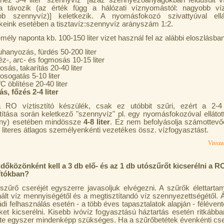
hez 3-4 liter "szennyvíz" [azaz szennyezőanyagokban feldúsult v
ba távozik (az érték függ a hálózati víznyomástól: nagyobb v
bb szennyvíz)] keletkezik. A nyomásfokozó szivattyúval ell
keink esetében a tisztavíz:szennyvíz arányszám 1:2.
ély naponta kb. 100-150 liter vizet használ fel az alábbi eloszlásban
uhanyozás, fürdés 50-200 liter
éz-, arc- és fogmosás 10-15 liter
sás, takarítás 20-40 liter
osogatás 5-10 liter
 öblítése 20-40 liter
ás, főzés 2-4 liter
 RO víztisztító készülék, csak ez utóbbit szűri, ezért a 2-4 
títása során keletkező "szennyvíz" pl. egy nyomásfokozóval elláto
ány) esetében mindössze
4-8 liter
. Ez nem befolyásolja számottevő
 literes átlagos személyenkénti vezetékes össz. vízfogyasztást.
Vissza 
időközönként kell a 3 db elő- és az 1 db utószűrőt kicserélni a R
títókban?
szűrő cseréjét egyszerre javasoljuk elvégezni. A szűrők élettarta
nált víz mennyiségétől és a megtisztítandó víz szennyezettségétől. Á
ádi felhasználás esetén - a több éves tapasztalatok alapján - félévent
ket kicserélni. Kisebb ivóvíz fogyasztású háztartás esetén ritkábban
te egyszer mindenképp szükséges. Ha a szűrőbetétek évenkénti cs