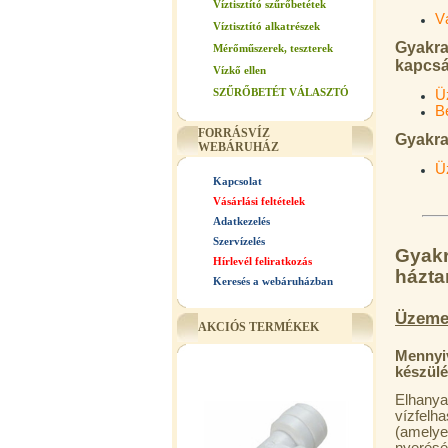
Víztisztító szűrőbetétek
V
Víztisztító alkatrészek
Gyakran
Mérőműszerek, teszterek
kapcs
Vízkő ellen
SZŰRŐBETÉT VÁLASZTÓ
Ü
B
FORRÁSVÍZ
Gyakra
WEBÁRUHÁZ
Ü
Kapcsolat
Vásárlási feltételek
Adatkezelés
Szervízelés
Gyakr
Hírlevél feliratkozás
házta
Keresés a webáruházban
Üzemel
AKCIÓS TERMÉKEK
Mennyiv
készül
Elhany
vízfelh
(amelye