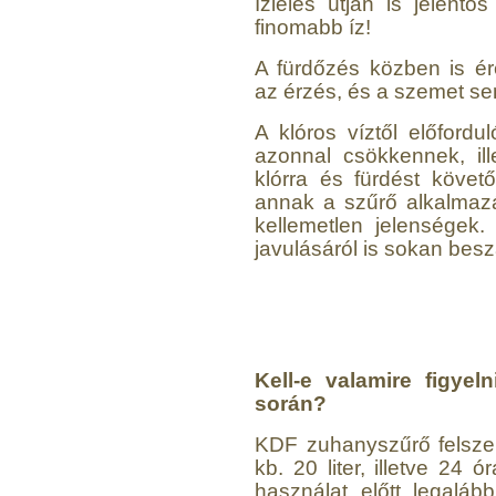
Ízlelés útján is jelentő
finomabb íz!
A fürdőzés közben is é
az érzés, és a szemet se
A klóros víztől előfordu
azonnal csökkennek, il
klórra és fürdést követ
annak a szűrő alkalma
kellemetlen jelenségek.
javulásáról is sokan bes
Kell-e valamire figye
során?
KDF zuhanyszűrő felszer
kb. 20 liter, illetve 24 
használat előtt legalább