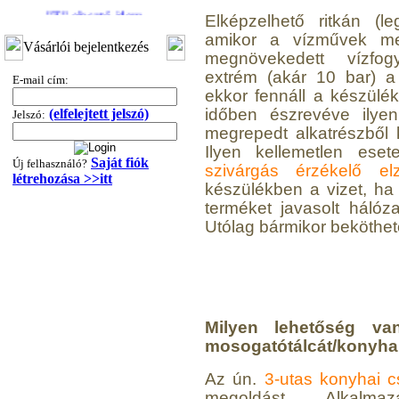
3/8"x1/4"x3/8", Quick
Elképzelhető ritkán (l
amikor a vízművek me
360,-Ft
Vásárlói bejelentkezés
megnövekedett vízfog
320,-Ft
extrém (akár 10 bar) a 
---------
E-mail cím:
ekkor fennáll a készülé
időben észrevéve ilyen
(elfelejtett jelszó)
Jelszó:
megrepedt alkatrészből k
Ilyen kellemetlen ese
Saját fiók
Új felhasználó?
szivárgás érzékelő e
létrehozása >>itt
készülékben a vizet, ha 
terméket javasolt hálózat
Utólag bármikor beköthető
"T" elosztó-idom
1/4"x3/8"x1/4", Quick
360,-Ft
320,-Ft
---------
Milyen lehetőség va
mosogatótálcát/konyha
Az ún.
3-utas konyhai 
megoldást. Alkalma