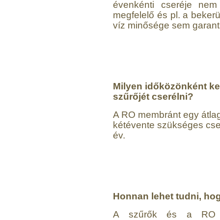
évenkénti cseréje nem
megfelelő és pl. a bekerü
víz minősége sem garantá
Milyen időközönként kel
szűrőjét cserélni?
A RO membránt egy átlag
kétévente szükséges cser
év.
Honnan lehet tudni, ho
A szűrők és a RO m