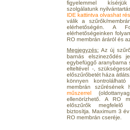
figyelemmel kísérjük
szolgálatunk nyilvántartá
IDE kattintva olvashat ré
válik a szűrők/membrán
elérhetőségén. A Fo
elérhetőségeinken folya
RO membrán áráról és azo
Megjegyzés:
Az új szűrő
barnás elszineződés j
egybefüggő aranybarna s
elteltével -, szükséges
előszűrőbetét háza átláts
könnyen kontrolálhat
membrán szűrésének 
műszerrel
(oldottanya
ellenörízhető. A RO 
előszűrők megfelelő 
biztosítja. Maximum 3 é
RO membrán cseréje.