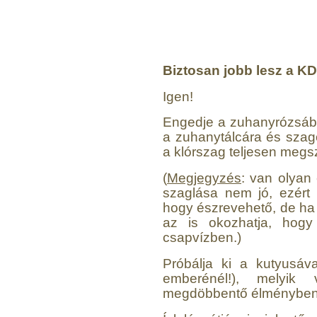
Külsőmenetes "L" könyök
bekötő-idom 1/4"x1/8",
Quick
Biztosan jobb lesz a K
180,-Ft
150,-Ft
Igen!
---------
Engedje a zuhanyrózsábó
a zuhanytálcára és szag
a klórszag teljesen megs
(
Megjegyzés
: van olyan
szaglása nem jó, ezért
hogy észrevehető, de ha
az is okozhatja, hogy
csapvízben.)
Próbálja ki a kutyusáv
emberénél!), melyik
megdöbbentő élményben 