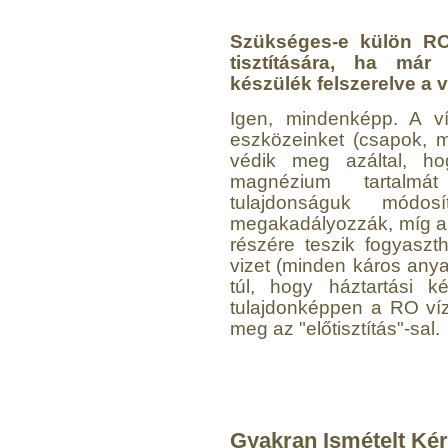
Szükséges-e külön RO v
tisztítására, ha már 
készülék felszerelve a 
Igen, mindenképp. A ví
eszközeinket (csapok, 
Külsőmenetes "T" elosztó
védik meg azáltal, h
bekötő-idom 1/4"x1/4"x1/4",
magnézium tartalmát
Quick, szimmetrikus
tulajdonságuk módos
megakadályozzák, míg 
180,-Ft
200,-Ft
részére teszik fogyasz
---------
vizet (minden káros anyag
túl, hogy háztartási k
tulajdonképpen a RO vízt
meg az "előtisztítás"-sal.
PurePro AIFIR biokerámia
Gyakran Ismételt Ké
energetizáló egység