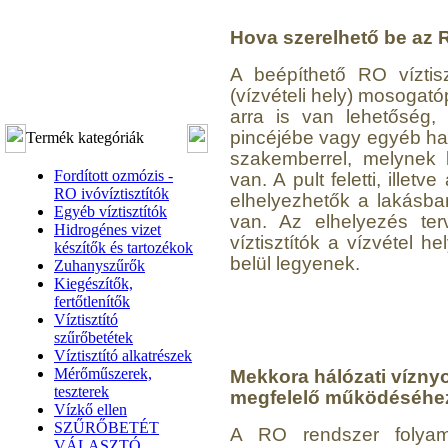
Hova szerelhető be az R
A beépíthető RO víztis
(vízvételi hely) mosogató
arra is van lehetőség,
pincéjébe vagy egyéb ha
Termék kategóriák
szakemberrel, melynek 
Fordított ozmózis -
van. A pult feletti, ille
RO ivóvíztisztítók
elhelyezhetők a lakásban
Egyéb víztisztítók
van. Az elhelyezés ter
Hidrogénes vizet
víztisztítók a vízvétel 
készítők és tartozékok
belül legyenek.
Zuhanyszűrők
Kiegészítők,
fertőtlenítők
Víztisztító
szűrőbetétek
Víztisztító alkatrészek
Mérőműszerek,
Mekkora hálózati vízn
teszterek
megfelelő működéséhe
Vízkő ellen
SZŰRŐBETÉT
A RO rendszer folyam
VÁLASZTÓ