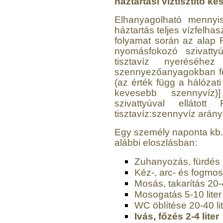
háztartási víztisztító k
Elhanyagolható mennyi
háztartás teljes vízfelhas
folyamat során az alap
nyomásfokozó szivattyú
tisztavíz nyeréséhe
szennyezőanyagokban fel
(az érték függ a hálóza
kevesebb szennyvíz)
szivattyúval elláto
tisztavíz:szennyvíz arán
Egy személy naponta kb. 1
alábbi eloszlásban:
Zuhanyozás, fürdés 5
Kéz-, arc- és fogmos
Mosás, takarítás 20-4
Mosogatás 5-10 liter
WC öblítése 20-40 li
Ivás, főzés 2-4 liter