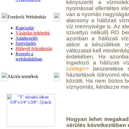
kényszeríti a vízmole
nyomással ellentétes ir
van a nyomás nagyságána
Forrásvíz Webáruház
alacsony a hálózati vízn
víz mennyisége is. Az i
Kapcsolat
szivattyú nélküli) RO b
Vásárlási feltételek
azonban a hálózati ví
Adatkezelés
Szervízelés
akkor a készülékek nyo
Hírlevél feliratkozás
változatait kell mindenké
Keresés a
érdekében. Ha azonban
webáruházban
ingadozó a hálózati v
szelep>>
beszerelése sz
háztartások túlnyomó ré
Akciós termékek
közötti. Ha nem biztos 
víznyomás, kérdezze meg
Hogyan lehet megakadá
sérülés következtében 
"T" elosztó-idom