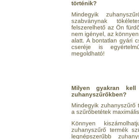
történik?
Mindegyik zuhanyszű
Economy Water átfolyós
szabványnak tökélet
asztali víztisztító
felszerelhető az Ön fürdő
(FCCBKDF)
nem igényel, az könnyen 
alatt. A bontatlan gyár
13.600,-Ft
cseréje is egyértel
12.400,-Ft
megoldható!
---------
Milyen gyakran kell
zuhanyszűrőkben?
Mindegyik zuhanyszűrő t
Economy Water átfolyós
asztali víztisztító
a szűrőbetétek maximális
(FCCBKDF-STO)
Könnyen kiszámolhat
13.700,-Ft
zuhanyszűrő termék szű
12.500,-Ft
legnépszerűbb zuhan
---------