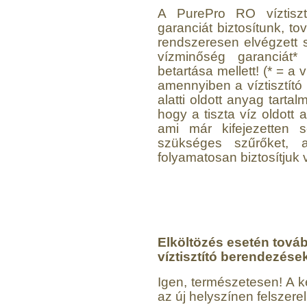
A PurePro RO víztiszt
garanciát biztosítunk, t
rendszeresen elvégzett
vízminőség garanciát* 
betartása mellett! (* = a
amennyiben a víztisztító
alatti oldott anyag tarta
hogy a tiszta víz oldott 
ami már kifejezetten se
szükséges szűrőket, a
folyamatosan biztosítjuk 
Elköltözés esetén továb
víztisztító berendezése
Igen, természetesen! A k
az új helyszínen felszere