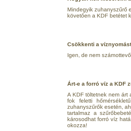
1.300,-Ft
Mindegyik zuhanyszűrő e
1.000,-Ft
---------
követően a KDF betétet k
Csökkenti a víznyomás
Igen, de nem számottevő
"Y" elosztó-idom
1/4"x1/4"x1/4", Quick
270,-Ft
Árt-e a forró víz a KD
200,-Ft
---------
A KDF töltetnek nem árt a
fok feletti hőmérséklet
zuhanyszűrők esetén, ahol
tartalmaz a szűrőbebeté
károsodhat forró víz ha
okozza!