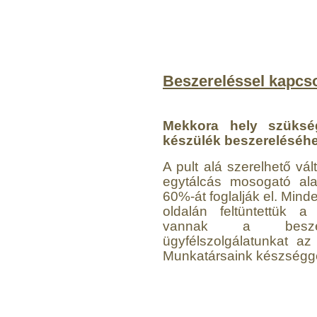
Beszereléssel kapcso
Mekkora hely szükség
készülék beszereléséh
A pult alá szerelhető vá
egytálcás mosogató alat
60%-át foglalják el. Mind
oldalán feltüntettük 
vannak a beszere
ügyfélszolgálatunkat az
Munkatársaink készségge