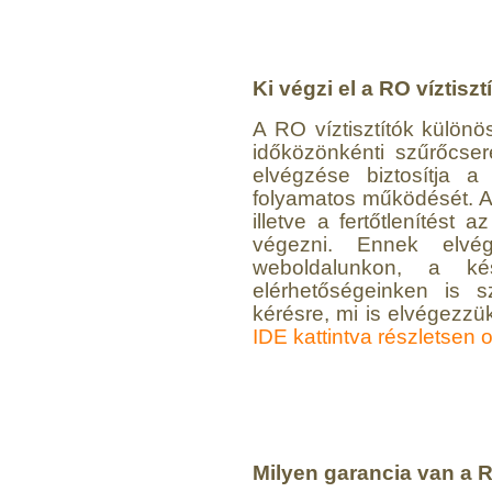
Ki végzi el a RO víztisz
A RO víztisztítók külön
időközönkénti szűrőcser
elvégzése biztosítja 
folyamatos működését. A
illetve a fertőtlenítést 
végezni. Ennek elvég
weboldalunkon, a kés
elérhetőségeinken is s
kérésre, mi is elvégezzük
IDE kattintva részletsen 
Milyen garancia van a R