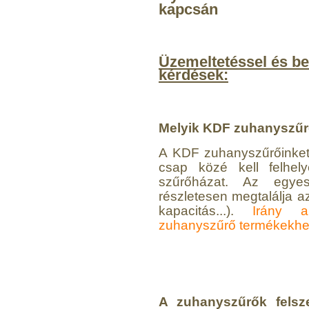
kapcsán
6.160,-Ft
5.900,-Ft
---------
Üzemeltetéssel és be
kérdések:
Melyik KDF zuhanyszűrő
A KDF zuhanyszűrőinket
Szivárgás érzékelő
csap közé kell felhel
víztisztítóhoz, 1/4", Quick,
szűrőházat. Az egyes
típus 2.
részletesen megtalálja az
kapacitás...).
Irány a
4.200,-Ft
zuhanyszűrő termékekhe
4.000,-Ft
---------
A zuhanyszűrők felsze