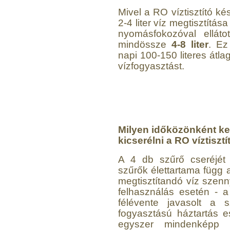
Mivel a RO víztisztító ké
2-4 liter víz megtisztítá
nyomásfokozóval ellát
mindössze
4-8 liter
. Ez
napi 100-150 literes átl
vízfogyasztást.
Milyen időközönként kel
kicserélni a RO víztiszt
A 4 db szűrő cseréjét 
szűrők élettartama függ 
megtisztítandó víz szenny
felhasználás esetén - a
félévente javasolt a s
fogyasztású háztartás e
egyszer mindenképp 