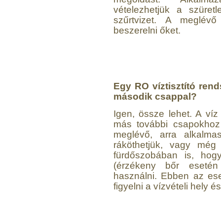
vételezhetjük a szüretl
szűrtvizet. A meglévő
beszerelni őket.
Egyenes összekötő-idom
3/8"x3/8", Quick
360,-Ft
320,-Ft
---------
Egy RO víztisztító rend
második csappal?
Igen, össze lehet. A ví
más további csapokhoz i
meglévő, arra alkalmas
ráköthetjük, vagy még 
fürdőszobában is, hog
Külsőmenetes "L" könyök
(érzékeny bőr esetén j
bekötő-idom 1/4"x3/8",
használni. Ebben az ese
Quick
figyelni a vízvételi hely és
270,-Ft
220,-Ft
---------