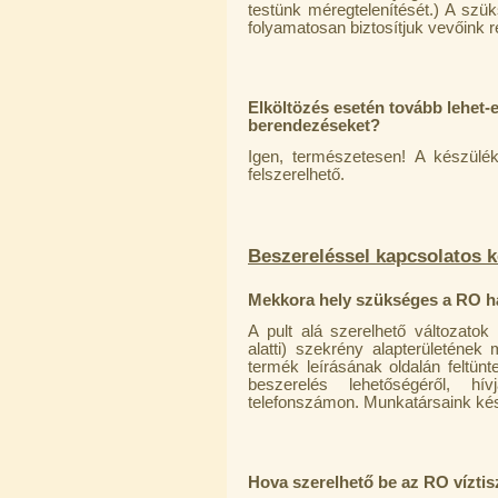
PurePro AIFIR biokerámia
testünk méregtelenítését.) A szü
energetizáló egység
folyamatosan biztosítjuk vevőink r
6.160,-Ft
5.900,-Ft
---------
Elköltözés esetén tovább lehet-e 
berendezéseket?
Igen, természetesen! A készülé
felszerelhető.
Beszereléssel kapcsolatos 
Szivárgás érzékelő víztisztítóhoz, 1/4",
Quick, típus 2.
Mekkora hely szükséges a RO ház
4.200,-Ft
A pult alá szerelhető változato
4.000,-Ft
alatti) szekrény alapterületének
---------
termék leírásának oldalán feltün
beszerelés lehetőségéről, hív
telefonszámon. Munkatársaink kés
Hova szerelhető be az RO víztis