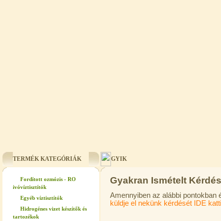
TERMÉK KATEGÓRIÁK
GYIK
Gyakran Ismételt Kérdé
Fordított ozmózis - RO
ivóvíztisztítók
Amennyiben az alábbi pontokban é
Egyéb víztisztítók
küldje el nekünk kérdését IDE katt
Hidrogénes vizet készítők és
tartozékok