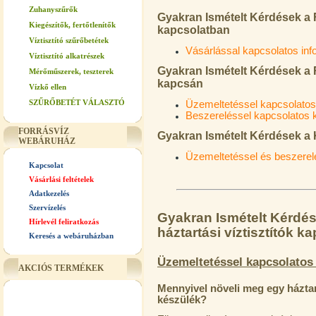
Zuhanyszűrők
Gyakran Ismételt Kérdések a 
Kiegészítők, fertőtlenítők
kapcsolatban
Víztisztító szűrőbetétek
Vásárlással kapcsolatos in
Víztisztító alkatrészek
Gyakran Ismételt Kérdések a RO
Mérőműszerek, teszterek
kapcsán
Vízkő ellen
SZŰRŐBETÉT VÁLASZTÓ
Üzemeltetéssel kapcsolato
Beszereléssel kapcsolatos 
FORRÁSVÍZ
Gyakran Ismételt Kérdések 
WEBÁRUHÁZ
Üzemeltetéssel és beszerel
Kapcsolat
Vásárlási feltételek
Adatkezelés
Szervízelés
Gyakran Ismételt Kérdés
Hírlevél feliratkozás
háztartási víztisztítók k
Keresés a webáruházban
Üzemeltetéssel kapcsolatos
AKCIÓS TERMÉKEK
Mennyivel növeli meg egy háztart
készülék?