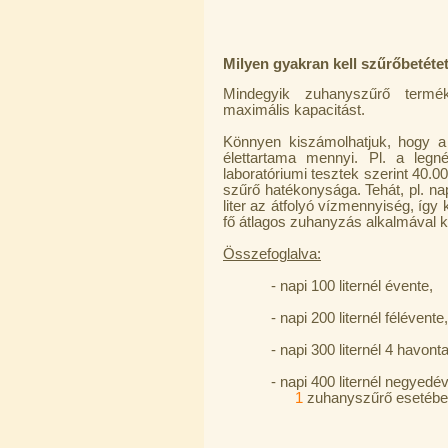
Milyen gyakran kell szűrőbetét
Mindegyik zuhanyszűrő termékl
maximális kapacitást.
Könnyen kiszámolhatjuk, hogy a
élettartama mennyi. Pl. a leg
laboratóriumi tesztek szerint 40.0
szűrő hatékonysága. Tehát, pl. nap
liter az átfolyó vízmennyiség, így k
fő átlagos zuhanyzás alkalmával kb.
Összefoglalva:
-
napi 100 liternél évente,
-
napi 200 liternél félévente,
-
napi 300 liternél 4 havonta
-
napi 400 liternél negyedé
1
zuhanyszűrő esetébe