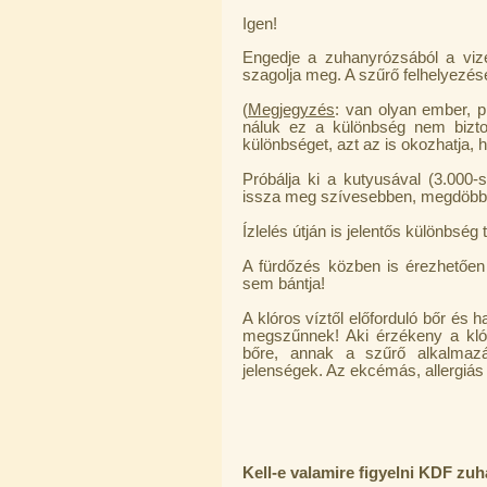
Igen!
Engedje a zuhanyrózsából a viz
szagolja meg. A szűrő felhelyezés
(
Megjegyzés
: van olyan ember, p
náluk ez a különbség nem bizt
különbséget, azt az is okozhatja, 
Próbálja ki a kutyusával (3.000-
issza meg szívesebben, megdöbbe
Ízlelés útján is jelentős különbség
A fürdőzés közben is érezhetőe
sem bántja!
A klóros víztől előforduló bőr és 
megszűnnek! Aki érzékeny a klór
bőre, annak a szűrő alkalmaz
jelenségek. Az ekcémás, allergiás
Kell-e valamire figyelni KDF zu