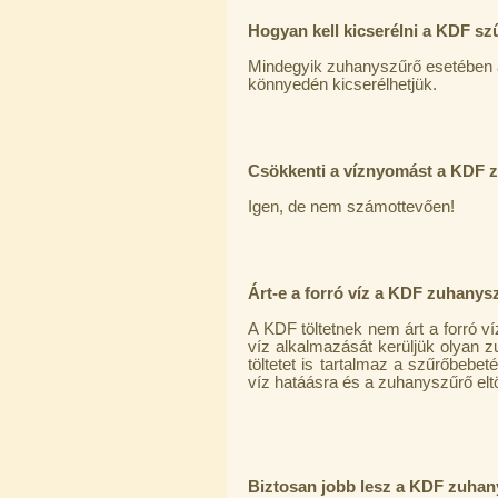
Hogyan kell kicserélni a KDF sz
Mindegyik zuhanyszűrő esetében 
könnyedén kicserélhetjük.
Csökkenti a víznyomást a KDF 
Igen, de nem számottevően!
Árt-e a forró víz a KDF zuhany
A KDF töltetnek nem árt a forró ví
víz alkalmazását kerüljük olyan 
töltetet is tartalmaz a szűrőbebet
víz hatáásra és a zuhanyszűrő el
Biztosan jobb lesz a KDF zuhan