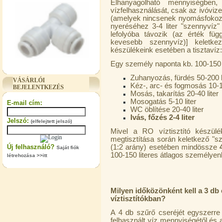
Elhanyagolható mennyiségben
vízfelhasználását, csak az ivóviz
(amelyek nincsenek nyomásfokozó s
nyeréséhez 3-4 liter "szennyvíz
lefolyóba távozik (az érték fü
kevesebb szennyvíz)] keletke
készülékeink esetében a tisztaví
"T" elosztó-idom 3/8"x1/4"x3/8",
Egy személy naponta kb. 100-150 li
Quick
Zuhanyozás, fürdés 50-200 l
VÁSÁRLÓI
360,-Ft
Kéz-, arc- és fogmosás 10-15
BEJELENTKEZÉS
320,-Ft
Mosás, takarítás 20-40 liter
---------
Mosogatás 5-10 liter
E-mail cím:
WC öblítése 20-40 liter
Ivás, főzés 2-4 liter
Jelszó:
(elfelejtett jelszó)
Mivel a RO víztisztító készülé
megtisztítása során keletkező "s
Új felhasználó?
(1:2 arány) esetében mindössze
Saját fiók
100-150 literes átlagos személyen
létrehozása >>itt
"T" elosztó-idom 1/4"x3/8"x1/4",
Quick
Milyen időközönként kell a 3 db 
víztisztítókban?
360,-Ft
320,-Ft
A 4 db szűrő cseréjét egyszerre 
---------
felhasznált víz mennyiségétől és 