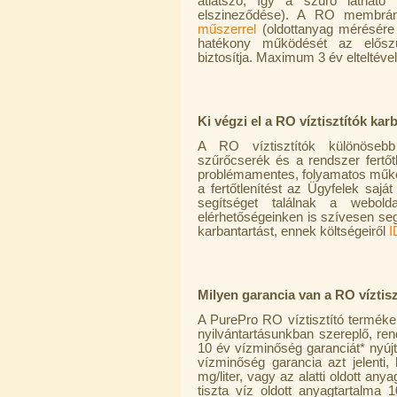
átlátszó, így a szűrő látható
220,-Ft
elszineződése). A RO membrá
---------
műszerrel
(oldottanyag mérésére
hatékony működését az előszű
biztosítja. Maximum 3 év eltelté
Ki végzi el a RO víztisztítók kar
A RO víztisztítók különösebb
szűrőcserék és a rendszer fertőt
Külsőmenetes "T" elosztó bekötő-
problémamentes, folyamatos működ
idom 1/4"x1/4"x1/4", Quick,
a fertőtlenítést az Ügyfelek saj
szimmetrikus
segítséget találnak a webold
elérhetőségeinken is szívesen se
180,-Ft
karbantartást, ennek költségeiről
I
200,-Ft
---------
Milyen garancia van a RO víztis
A PurePro RO víztisztító termékek
nyilvántartásunkban szereplő, r
10 év vízminőség garanciát* nyújtu
vízminőség garancia azt jelenti
mg/liter, vagy az alatti oldott any
tiszta víz oldott anyagtartalma 1