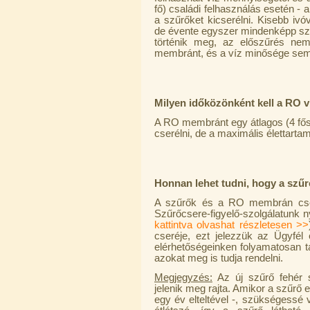
fő) családi felhasználás esetén - a
a szűrőket kicserélni. Kisebb ivó
de évente egyszer mindenképp sz
történik meg, az előszűrés nem 
membránt, és a víz minősége sem 
Milyen időközönként kell a RO v
Egyenes összekötő-idom 3/8"x3/8",
Quick
A RO membránt egy átlagos (4 fős
cserélni, de a maximális élettartam
360,-Ft
320,-Ft
---------
Honnan lehet tudni, hogy a szű
A szűrők és a RO membrán cseré
Szűrőcsere-figyelő-szolgálatunk ny
kattintva olvashat részletesen >>
cseréje, ezt jelezzük az Ügyfél 
elérhetőségeinken folyamatosan 
azokat meg is tudja rendelni.
Megjegyzés:
Az új szűrő fehér 
Külsőmenetes "L" könyök bekötő-
jelenik meg rajta. Amikor a szűrő
idom 1/4"x3/8", Quick
egy év elteltével -, szükségessé 
270,-Ft