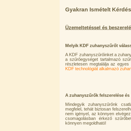
Gyakran Ismételt Kérdé
Üzemeltetéssel és beszerelé
Melyik KDF zuhanyszűrőt válas
A KDF zuhanyszűrőinket a zuhanyr
a szűrőegységet tartalmazó szű
részletesen megtalálja az egyes t
KDF technológiát alkalmazó zuh
A zuhanyszűrők felszerelése és 
Mindegyik zuhanyszűrőnk csat
megfelel, tehát biztosan felszerel
nem igényel, az könnyen elvégezhe
csomagolásban érkező szűrőbet
könnyen megoldható!