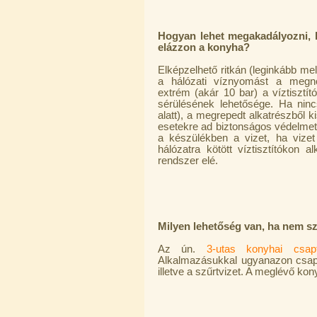
Hogyan lehet megakadályozni, h
elázzon a konyha?
Elzárócsap 3/8", Quick
Elképzelhető ritkán (leginkább m
1.300,-Ft
a hálózati víznyomást a megnö
1.100,-Ft
extrém (akár 10 bar) a víztisztí
---------
sérülésének lehetősége. Ha ninc
alatt), a megrepedt alkatrészből ki
esetekre ad biztonságos védelme
a készülékben a vizet, ha vizet
hálózatra kötött víztisztítókon a
rendszer elé.
Áramlásszabályzó 420ml, 1/4", Jaco
Milyen lehetőség van, ha nem sz
1.300,-Ft
1.000,-Ft
Az ún.
3-utas konyhai csap
---------
Alkalmazásukkal ugyanazon csapbó
illetve a szűrtvizet. A meglévő kon