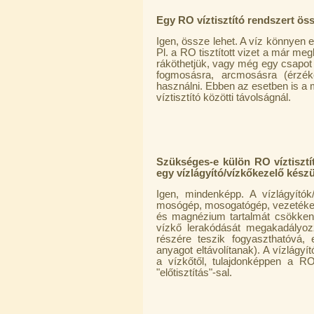
Egy RO víztisztító rendszert ös
Igen, össze lehet. A víz könnyen
Pl. a RO tisztított vizet a már me
"Y" elosztó-idom 1/4"x1/4"x1/4",
ráköthetjük, vagy még egy csapot f
Quick
fogmosásra, arcmosásra (érzéken
használni. Ebben az esetben is a ma
270,-Ft
víztisztító közötti távolságnál.
200,-Ft
---------
Szükséges-e külön RO víztisztít
egy vízlágyító/vízkőkezelő készü
Igen, mindenképp. A vízlágyító
mosógép, mosogatógép, vezetékek)
és magnézium tartalmát csökkenti
Külsőmenetes "L" könyök bekötő-
vízkő lerakódását megakadályo
idom 1/4"x1/8", Quick
részére teszik fogyaszthatóvá,
anyagot eltávolítanak). A vízlágyí
180,-Ft
a vízkőtől, tulajdonképpen a RO
150,-Ft
"előtisztítás"-sal.
---------