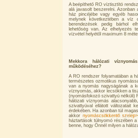
A beépíthető RO víztisztító rends
alá javasolt beszerelni. Azonban 
Economy Water átfolyós asztali
ház pincéjébe vagy egyéb hason
víztisztító (FCCBKDF)
melynek következtében a víz ot
berendezések pedig bárhol elhe
13.600,-Ft
lehetőség van. Az elhelyezés ter
12.400,-Ft
vízvétel helyétől maximum 8 méter
---------
Mekkora hálózati víznyom
működéséhez?
A RO rendszer folyamatában a hál
természetes ozmotikus nyomással 
van a nyomás nagyságának a kés
Economy Water átfolyós asztali
víznyomás, akkor lecsökken a tisz
víztisztító (FCCBKDF-STO)
(nyomásfokozó szivattyú nélküli)
hálózati víznyomás alacsonyabb
13.700,-Ft
szivattyúval ellátott változatait
12.500,-Ft
érdekében. Ha azonban túl magas (
---------
akkor
nyomáscsökkentő szelep
háztartások túlnyomó részében a 
benne, hogy Önnél milyen a hálóz