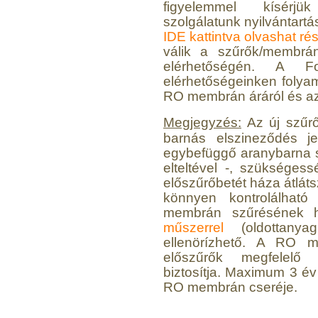
figyelemmel kísérjük
szolgálatunk nyilvántartá
IDE kattintva olvashat ré
válik a szűrők/membrán
elérhetőségén. A Fo
elérhetőségeinken folya
RO membrán áráról és azo
Megjegyzés:
Az új szűrő
barnás elszineződés j
egybefüggő aranybarna s
elteltével -, szükséges
előszűrőbetét háza átláts
könnyen kontrolálhat
membrán szűrésének 
műszerrel
(oldottanya
ellenörízhető. A RO 
előszűrők megfelelő 
biztosítja. Maximum 3 é
RO membrán cseréje.