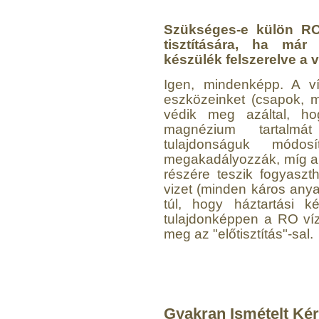
Szükséges-e külön RO v
tisztítására, ha már 
készülék felszerelve a 
Igen, mindenképp. A ví
eszközeinket (csapok, 
Külsőmenetes "T" elosztó
védik meg azáltal, h
bekötő-idom 1/4"x1/4"x1/4",
magnézium tartalmát
Quick, szimmetrikus
tulajdonságuk módos
megakadályozzák, míg 
180,-Ft
200,-Ft
részére teszik fogyasz
---------
vizet (minden káros anyag
túl, hogy háztartási k
tulajdonképpen a RO vízt
meg az "előtisztítás"-sal.
PurePro AIFIR biokerámia
Gyakran Ismételt Ké
energetizáló egység