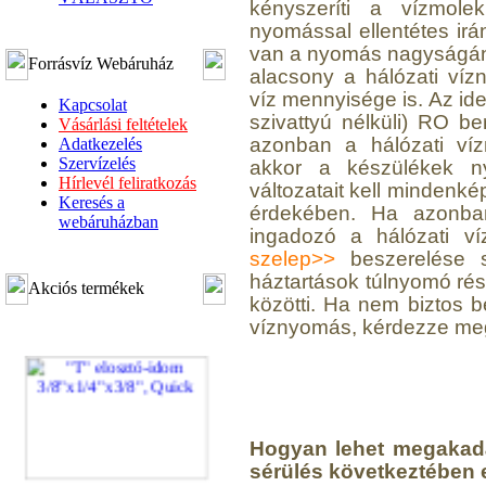
kényszeríti a vízmole
nyomással ellentétes ir
van a nyomás nagyságána
Forrásvíz Webáruház
alacsony a hálózati vízn
víz mennyisége is. Az i
Kapcsolat
szivattyú nélküli) RO b
Vásárlási feltételek
azonban a hálózati ví
Adatkezelés
Szervízelés
akkor a készülékek nyo
Hírlevél feliratkozás
változatait kell mindenké
Keresés a
érdekében. Ha azonban
webáruházban
ingadozó a hálózati v
szelep>>
beszerelése sz
háztartások túlnyomó ré
Akciós termékek
közötti. Ha nem biztos 
víznyomás, kérdezze meg
Hogyan lehet megakadá
sérülés következtében 
"T" elosztó-idom