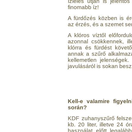
Ízlelés útján is jelentő
finomabb íz!
A fürdőzés közben is é
az érzés, és a szemet se
A klóros víztől előfordu
azonnal csökkennek, il
klórra és fürdést követ
annak a szűrő alkalma
kellemetlen jelenségek.
javulásáról is sokan bes
Kell-e valamire figye
során?
KDF zuhanyszűrő felszer
kb. 20 liter, illetve 24 
használat előtt legalább