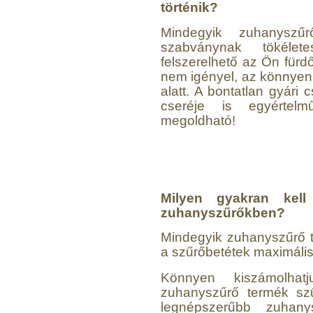
történik?
Mindegyik zuhanyszű
szabványnak tökélet
Economy Water átfolyós
asztali víztisztító
felszerelhető az Ön fürdő
(FCCBKDF)
nem igényel, az könnyen 
alatt. A bontatlan gyár
13.600,-Ft
cseréje is egyértel
12.400,-Ft
megoldható!
---------
Milyen gyakran kell
zuhanyszűrőkben?
Mindegyik zuhanyszűrő t
Economy Water átfolyós
a szűrőbetétek maximális
asztali víztisztító
(FCCBKDF-STO)
Könnyen kiszámolhat
13.700,-Ft
zuhanyszűrő termék szű
12.500,-Ft
legnépszerűbb zuhan