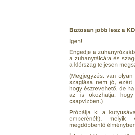
Külsőmenetes "L" könyök
bekötő-idom 1/4"x1/8",
Quick
Biztosan jobb lesz a K
180,-Ft
150,-Ft
Igen!
---------
Engedje a zuhanyrózsábó
a zuhanytálcára és szag
a klórszag teljesen megs
(
Megjegyzés
: van olyan
szaglása nem jó, ezért
hogy észrevehető, de ha
az is okozhatja, hogy
csapvízben.)
Próbálja ki a kutyusáv
emberénél!), melyik
megdöbbentő élményben 