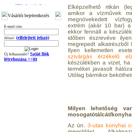
3/8"x1/4"x3/8", Quick
Elképzelhető ritkán (l
amikor a vízművek me
360,-Ft
Vásárlói bejelentkezés
megnövekedett vízfog
320,-Ft
extrém (akár 10 bar) a 
---------
E-mail cím:
ekkor fennáll a készülé
időben észrevéve ilyen
(elfelejtett jelszó)
Jelszó:
megrepedt alkatrészből k
Ilyen kellemetlen ese
Saját fiók
Új felhasználó?
szivárgás érzékelő e
létrehozása >>itt
készülékben a vizet, ha 
terméket javasolt hálózat
Utólag bármikor beköthető
"T" elosztó-idom
1/4"x3/8"x1/4", Quick
360,-Ft
320,-Ft
---------
Milyen lehetőség va
mosogatótálcát/konyha
Az ún.
3-utas konyhai 
megoldást. Alkalma