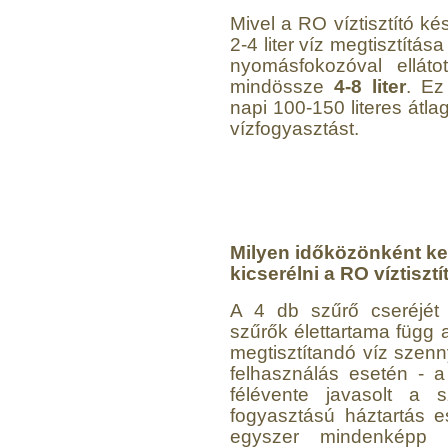
Mivel a RO víztisztító ké
2-4 liter víz megtisztítá
nyomásfokozóval ellát
mindössze
4-8 liter
. Ez
napi 100-150 literes átl
vízfogyasztást.
Milyen időközönként kel
kicserélni a RO víztiszt
A 4 db szűrő cseréjét 
szűrők élettartama függ 
megtisztítandó víz szenny
felhasználás esetén - a
félévente javasolt a s
fogyasztású háztartás e
egyszer mindenképp 