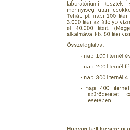
---------
laboratóriumi tesztek 
mennyiség után csökke
Tehát, pl. napi 100 lite
3.000 liter az átfolyó ví
el 40.000 litert. (Me
alkalmával kb. 50 liter viz
Összefoglalva:
Elzárócsap 3/8", Quick
-
napi 100 liternél é
1.300,-Ft
1.100,-Ft
-
napi 200 liternél f
---------
-
napi 300 liternél 4
-
napi 400 literné
szűrőbetétet
esetében.
Áramlásszabályzó 420ml,
1/4", Jaco
Hogyan kell kicserélni 