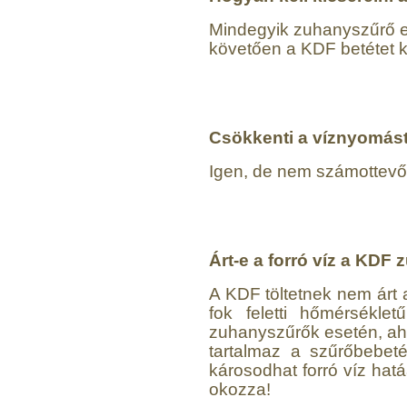
1.300,-Ft
Mindegyik zuhanyszűrő e
1.000,-Ft
---------
követően a KDF betétet k
Csökkenti a víznyomás
Igen, de nem számottevő
"Y" elosztó-idom
1/4"x1/4"x1/4", Quick
270,-Ft
Árt-e a forró víz a KD
200,-Ft
---------
A KDF töltetnek nem árt a
fok feletti hőmérséklet
zuhanyszűrők esetén, ahol
tartalmaz a szűrőbebeté
károsodhat forró víz ha
okozza!