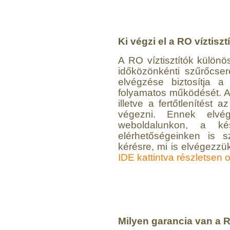
Ki végzi el a RO víztisz
A RO víztisztítók külön
időközönkénti szűrőcser
elvégzése biztosítja 
folyamatos működését. A
illetve a fertőtlenítést 
végezni. Ennek elvég
weboldalunkon, a kés
elérhetőségeinken is s
kérésre, mi is elvégezzük
IDE kattintva részletsen 
Milyen garancia van a R