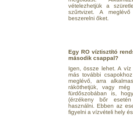
vételezhetjük a szüretl
szűrtvizet. A meglévő
beszerelni őket.
Egyenes összekötő-idom
3/8"x3/8", Quick
360,-Ft
320,-Ft
---------
Egy RO víztisztító rend
második csappal?
Igen, össze lehet. A ví
más további csapokhoz i
meglévő, arra alkalmas
ráköthetjük, vagy még 
fürdőszobában is, hog
Külsőmenetes "L" könyök
(érzékeny bőr esetén j
bekötő-idom 1/4"x3/8",
használni. Ebben az ese
Quick
figyelni a vízvételi hely és
270,-Ft
220,-Ft
---------