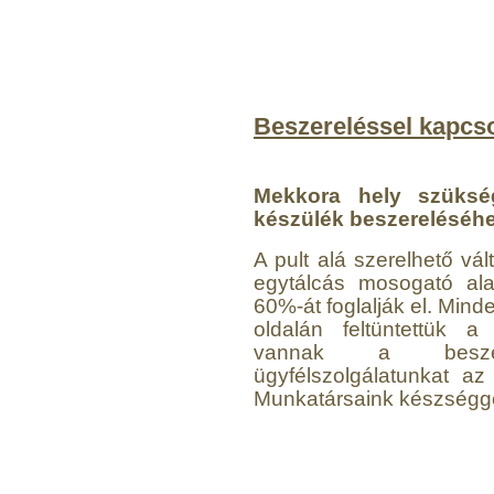
Beszereléssel kapcso
Mekkora hely szükség
készülék beszereléséh
A pult alá szerelhető vá
egytálcás mosogató alat
60%-át foglalják el. Mind
oldalán feltüntettük 
vannak a beszere
ügyfélszolgálatunkat az
Munkatársaink készségge