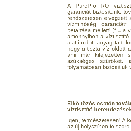
A PurePro RO víztiszt
garanciát biztosítunk, t
rendszeresen elvégzett
vízminőség garanciát* 
betartása mellett! (* = a
amennyiben a víztisztító
alatti oldott anyag tarta
hogy a tiszta víz oldott 
ami már kifejezetten se
szükséges szűrőket, a
folyamatosan biztosítjuk 
Elköltözés esetén továb
víztisztító berendezése
Igen, természetesen! A k
az új helyszínen felszere