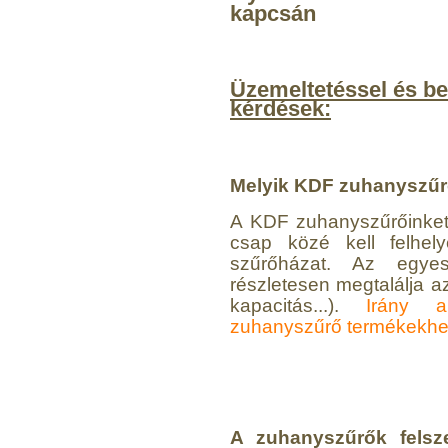
kapcsán
6.160,-Ft
5.900,-Ft
---------
Üzemeltetéssel és be
kérdések:
Melyik KDF zuhanyszűrő
A KDF zuhanyszűrőinket
Szivárgás érzékelő
csap közé kell felhel
víztisztítóhoz, 1/4", Quick,
szűrőházat. Az egyes
típus 2.
részletesen megtalálja az
kapacitás...).
Irány a
4.200,-Ft
zuhanyszűrő termékekhe
4.000,-Ft
---------
A zuhanyszűrők felsze