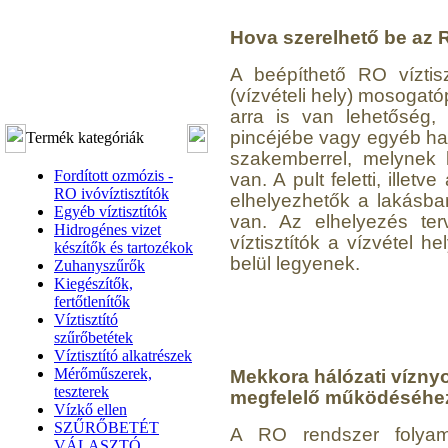
Hova szerelhető be az R
A beépíthető RO víztis
(vízvételi hely) mosogató
arra is van lehetőség,
pincéjébe vagy egyéb ha
Termék kategóriák
szakemberrel, melynek 
Fordított ozmózis -
van. A pult feletti, ille
RO ivóvíztisztítók
elhelyezhetők a lakásban
Egyéb víztisztítók
van. Az elhelyezés ter
Hidrogénes vizet
víztisztítók a vízvétel 
készítők és tartozékok
belül legyenek.
Zuhanyszűrők
Kiegészítők,
fertőtlenítők
Víztisztító
szűrőbetétek
Víztisztító alkatrészek
Mérőműszerek,
Mekkora hálózati vízn
teszterek
megfelelő működéséhe
Vízkő ellen
SZŰRŐBETÉT
A RO rendszer folyam
VÁLASZTÓ