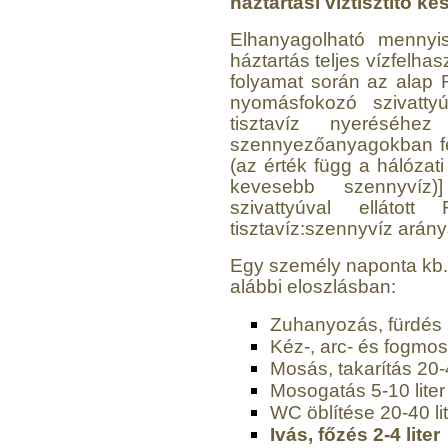
háztartási víztisztító k
Elhanyagolható mennyi
háztartás teljes vízfelhas
folyamat során az alap
nyomásfokozó szivattyú
tisztavíz nyeréséhe
szennyezőanyagokban fel
(az érték függ a hálóza
kevesebb szennyvíz)
szivattyúval elláto
tisztavíz:szennyvíz arán
Egy személy naponta kb. 1
alábbi eloszlásban:
Zuhanyozás, fürdés 5
Kéz-, arc- és fogmos
Mosás, takarítás 20-4
Mosogatás 5-10 liter
WC öblítése 20-40 li
Ivás, főzés 2-4 liter