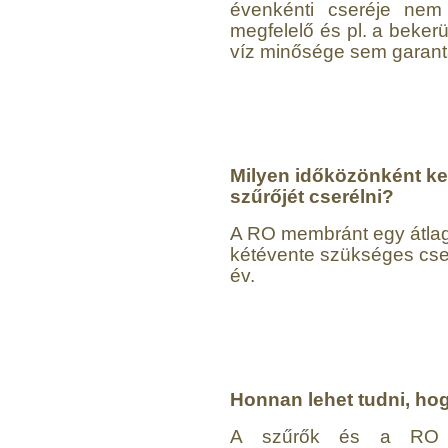
évenkénti cseréje nem
megfelelő és pl. a bekerü
víz minősége sem garantá
Milyen időközönként kel
szűrőjét cserélni?
A RO membránt egy átlag
kétévente szükséges cser
év.
Honnan lehet tudni, ho
A szűrők és a RO m