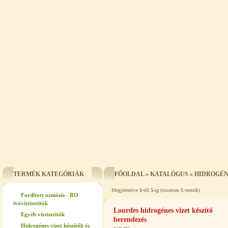
TERMÉK KATEGÓRIÁK
FŐOLDAL
»
KATALÓGUS
»
HIDROGÉN
Megjelenítve
1
-től
5
-ig (összesen
5
termék)
Fordított ozmózis - RO
ivóvíztisztítók
Lourdes hidrogénes vizet készítő
Egyéb víztisztítók
berendezés
Hidrogénes vizet készítők és