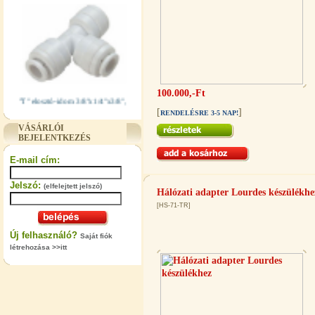
100.000,-Ft
"T" elosztó-idom 3/8"x1/4"x3/8",
Quick
[
]
RENDELÉSRE 3-5 NAP!
VÁSÁRLÓI
360,-Ft
BEJELENTKEZÉS
320,-Ft
---------
E-mail cím:
Jelszó:
(elfelejtett jelszó)
Hálózati adapter Lourdes készülékhe
[HS-71-TR]
Új felhasználó?
Saját fiók
létrehozása >>itt
"T" elosztó-idom 1/4"x3/8"x1/4",
Quick
360,-Ft
320,-Ft