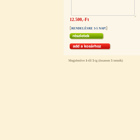
---------
12.500,-Ft
[
]
RENDELÉSRE 3-5 NAP!
Egyenes összekötő-idom 3/8"x3/8",
Quick
Megjelenítve
1
-től
5
-ig (összesen
5
termék)
360,-Ft
320,-Ft
---------
Külsőmenetes "L" könyök bekötő-
idom 1/4"x3/8", Quick