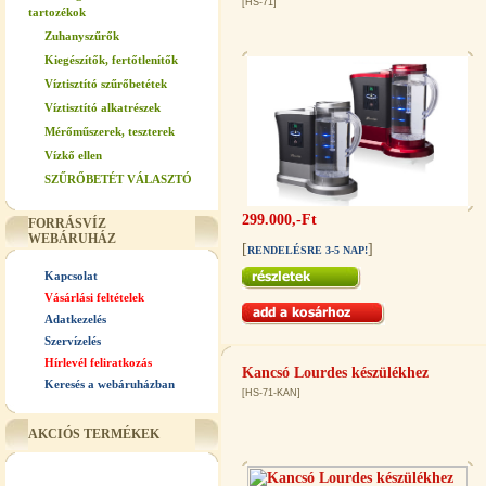
[HS-71]
tartozékok
Zuhanyszűrők
Kiegészítők, fertőtlenítők
Víztisztító szűrőbetétek
Víztisztító alkatrészek
Mérőműszerek, teszterek
Vízkő ellen
SZŰRŐBETÉT VÁLASZTÓ
299.000,-Ft
FORRÁSVÍZ
WEBÁRUHÁZ
[
]
RENDELÉSRE 3-5 NAP!
Kapcsolat
Vásárlási feltételek
Adatkezelés
Szervízelés
Hírlevél feliratkozás
Kancsó Lourdes készülékhez
Keresés a webáruházban
[HS-71-KAN]
AKCIÓS TERMÉKEK