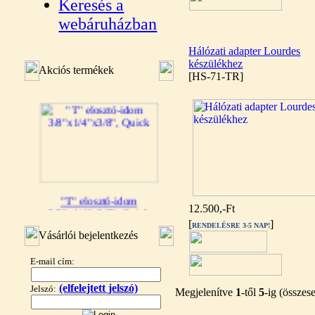
Keresés a
webáruházban
Hálózati adapter Lourdes
készülékhez
Akciós termékek
[HS-71-TR]
"T" elosztó-idom
12.500,-Ft
3/8"x1/4"x3/8", Quick
[
]
RENDELÉSRE 3-5 NAP!
360,-Ft
Vásárlói bejelentkezés
320,-Ft
---------
E-mail cím:
(elfelejtett jelszó)
Jelszó:
Megjelenítve
1
-től
5
-ig (össze