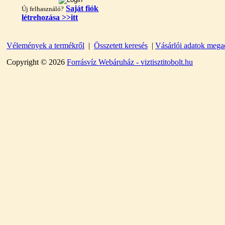
Saját fiók
Új felhasználó?
létrehozása >>itt
"T" elosztó-idom
Vélemények a termékről
|
Összetett keresés
|
Vásárlói adatok mega
1/4"x3/8"x1/4", Quick
Copyright © 2026
Forrásvíz Webáruház - viztisztitobolt.hu
360,-Ft
320,-Ft
---------
Egyenes összekötő-idom
3/8"x3/8", Quick
360,-Ft
320,-Ft
---------