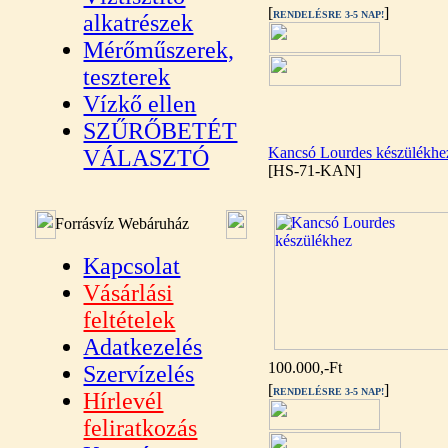
[
]
RENDELÉSRE 3-5 NAP!
alkatrészek
Mérőműszerek,
teszterek
Vízkő ellen
SZŰRŐBETÉT
Kancsó Lourdes készülékhe
VÁLASZTÓ
[HS-71-KAN]
Forrásvíz Webáruház
Kapcsolat
Vásárlási
feltételek
Adatkezelés
100.000,-Ft
Szervízelés
[
]
RENDELÉSRE 3-5 NAP!
Hírlevél
feliratkozás