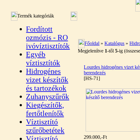
Termék kategóriák
Fordított
ozmózis - RO
Főoldal
»
Katalógus
»
Hidro
ivóvíztisztítók
Megjelenítve
1
-től
5
-ig (össze
Egyéb
víztisztítók
Lourdes hidrogénes vizet ké
Hidrogénes
berendezés
vizet készítők
[HS-71]
és tartozékok
Zuhanyszűrők
Kiegészítők,
fertőtlenítők
Víztisztító
szűrőbetétek
299.000,-Ft
Víztisztító