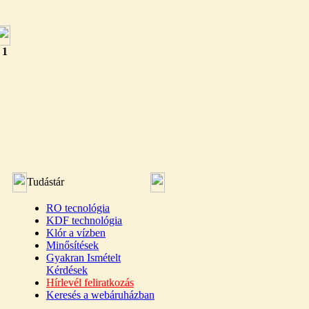
:
1
Tudástár
RO tecnológia
KDF technológia
Klór a vízben
Minősítések
Gyakran Ismételt
Kérdések
Hírlevél feliratkozás
Keresés a webáruházban