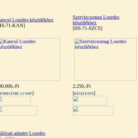
Szervizcsomag Lourdes
ancsó Lourdes készülékhez
készülékhez
HS-71-KAN]
[HS-71-SZCS]
00.000,-Ft
2.250,-Ft
]
[
]
ENDELÉSRE 3-5 NAP!
KÉSZLETEN
álózati adapter Lourdes