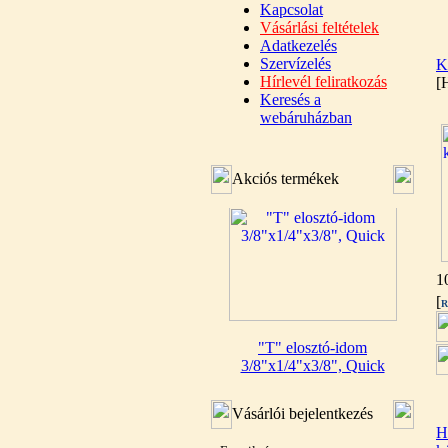
Kapcsolat
Vásárlási feltételek
Adatkezelés
Szervízelés
K
Hírlevél feliratkozás
[
Keresés a
webáruházban
Akciós termékek
1
[
R
"T" elosztó-idom
3/8"x1/4"x3/8", Quick
360,-Ft
320,-Ft
Vásárlói bejelentkezés
---------
H