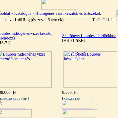
őoldal
»
Katalógus
»
Hidrogénes vizet készítők és tartozékok
elenítve
1
-től
5
-ig (összesen
5
termék)
Talált Oldalak
ourdes hidrogénes vizet készítő
Szűrőbetét Lourdes készülékhez
erendezés
[HS-71-SZB]
HS-71]
99.000,-Ft
8.300,-Ft
]
[
]
ENDELÉSRE 3-5 NAP!
KÉSZLETEN