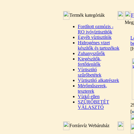
Termék kategóriák
F
Megj
Fordított ozmózis -
RO ivóvíztisztítók
Egyéb víztisztítók
L
Hidrogénes vizet
b
készítők és tartozékok
[
Zuhanyszűrők
Kiegészítők,
fertőtlenítők
Víztisztító
szűrőbetétek
Víztisztító alkatrészek
Mérőműszerek,
teszterek
Vízkő ellen
SZŰRŐBETÉT
2
VÁLASZTÓ
[
R
Forrásvíz Webáruház