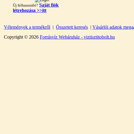
Saját fiók
Új felhasználó?
létrehozása >>itt
Vélemények a termékről
|
Összetett keresés
|
Vásárlói adatok mega
"T" elosztó-idom
1/4"x3/8"x1/4", Quick
Copyright © 2026
Forrásvíz Webáruház - viztisztitobolt.hu
360,-Ft
320,-Ft
---------
Egyenes összekötő-idom
3/8"x3/8", Quick
360,-Ft
320,-Ft
---------