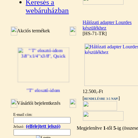
Keresés a
webáruházban
Hálózati adapter Lourdes
készülékhez
Akciós termékek
[HS-71-TR]
"T" elosztó-idom
12.500,-Ft
3/8"x1/4"x3/8", Quick
[
]
RENDELÉSRE 3-5 NAP!
Vásárlói bejelentkezés
360,-Ft
320,-Ft
E-mail cím:
---------
(elfelejtett jelszó)
Jelszó:
Megjelenítve
1
-től
5
-ig (össze