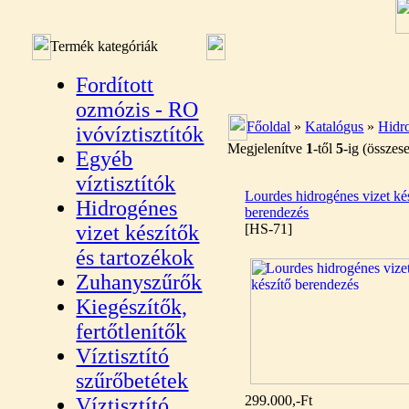
Termék kategóriák
Fordított
ozmózis - RO
Főoldal
»
Katalógus
»
Hidro
ivóvíztisztítók
Megjelenítve
1
-től
5
-ig (össze
Egyéb
víztisztítók
Lourdes hidrogénes vizet ké
Hidrogénes
berendezés
vizet készítők
[HS-71]
és tartozékok
Zuhanyszűrők
Kiegészítők,
fertőtlenítők
Víztisztító
szűrőbetétek
299.000,-Ft
Víztisztító