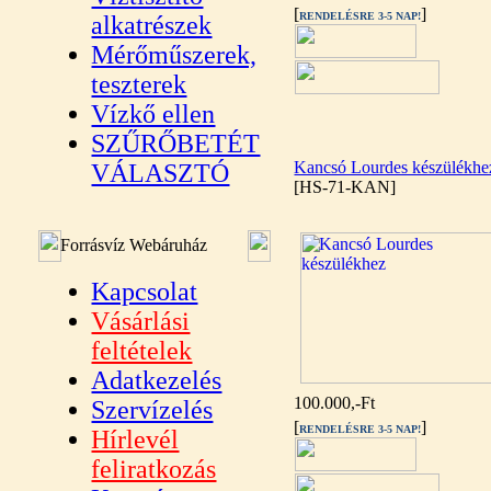
[
]
RENDELÉSRE 3-5 NAP!
alkatrészek
Mérőműszerek,
teszterek
Vízkő ellen
SZŰRŐBETÉT
Kancsó Lourdes készülékhe
VÁLASZTÓ
[HS-71-KAN]
Forrásvíz Webáruház
Kapcsolat
Vásárlási
feltételek
Adatkezelés
100.000,-Ft
Szervízelés
[
]
RENDELÉSRE 3-5 NAP!
Hírlevél
feliratkozás