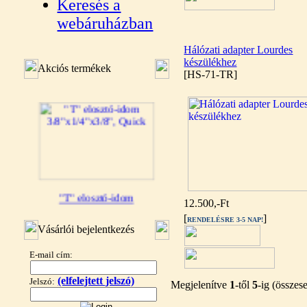
Keresés a
webáruházban
Hálózati adapter Lourdes
készülékhez
Akciós termékek
[HS-71-TR]
"T" elosztó-idom
12.500,-Ft
3/8"x1/4"x3/8", Quick
[
]
RENDELÉSRE 3-5 NAP!
Vásárlói bejelentkezés
360,-Ft
320,-Ft
E-mail cím:
---------
(elfelejtett jelszó)
Jelszó:
Megjelenítve
1
-től
5
-ig (össze