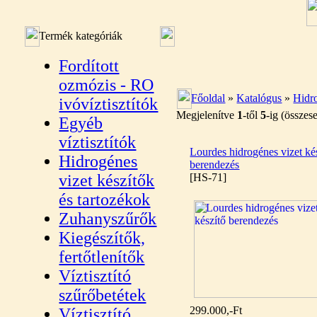
Termék kategóriák
Fordított
ozmózis - RO
Főoldal
»
Katalógus
»
Hidro
ivóvíztisztítók
Megjelenítve
1
-től
5
-ig (össze
Egyéb
víztisztítók
Lourdes hidrogénes vizet ké
Hidrogénes
berendezés
vizet készítők
[HS-71]
és tartozékok
Zuhanyszűrők
Kiegészítők,
fertőtlenítők
Víztisztító
szűrőbetétek
299.000,-Ft
Víztisztító