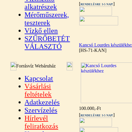
[
]
RENDELÉSRE 3-5 NAP!
alkatrészek
Mérőműszerek,
teszterek
Vízkő ellen
SZŰRŐBETÉT
Kancsó Lourdes készülékhe
VÁLASZTÓ
[HS-71-KAN]
Forrásvíz Webáruház
Kapcsolat
Vásárlási
feltételek
Adatkezelés
100.000,-Ft
Szervízelés
[
]
RENDELÉSRE 3-5 NAP!
Hírlevél
feliratkozás