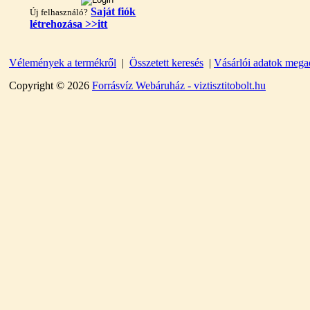
Saját fiók
Új felhasználó?
létrehozása >>itt
Vélemények a termékről
|
Összetett keresés
|
Vásárlói adatok mega
"T" elosztó-idom
1/4"x3/8"x1/4", Quick
Copyright © 2026
Forrásvíz Webáruház - viztisztitobolt.hu
360,-Ft
320,-Ft
---------
Egyenes összekötő-idom
3/8"x3/8", Quick
360,-Ft
320,-Ft
---------