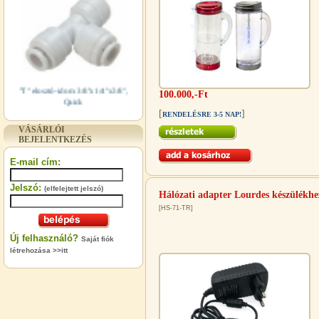
"T" elosztó-idom 3/8"x1/4"x3/8",
100.000,-Ft
Quick
[
]
RENDELÉSRE 3-5 NAP!
360,-Ft
320,-Ft
VÁSÁRLÓI
BEJELENTKEZÉS
---------
E-mail cím:
Jelszó:
(elfelejtett jelszó)
Hálózati adapter Lourdes készülékhe
[HS-71-TR]
Új felhasználó?
Saját fiók
létrehozása >>itt
"T" elosztó-idom 1/4"x3/8"x1/4",
Quick
360,-Ft
320,-Ft
---------