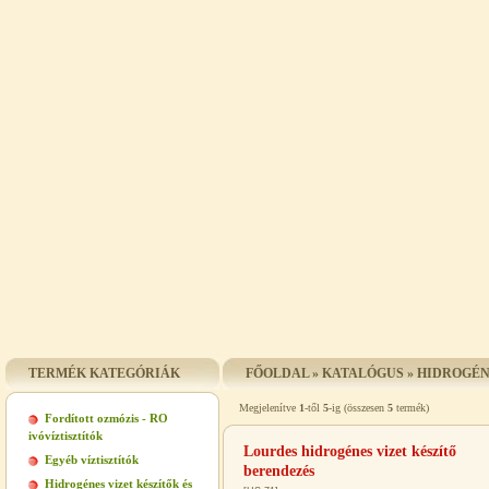
TERMÉK KATEGÓRIÁK
FŐOLDAL
»
KATALÓGUS
»
HIDROGÉN
Megjelenítve
1
-től
5
-ig (összesen
5
termék)
Fordított ozmózis - RO
ivóvíztisztítók
Lourdes hidrogénes vizet készítő
Egyéb víztisztítók
berendezés
Hidrogénes vizet készítők és