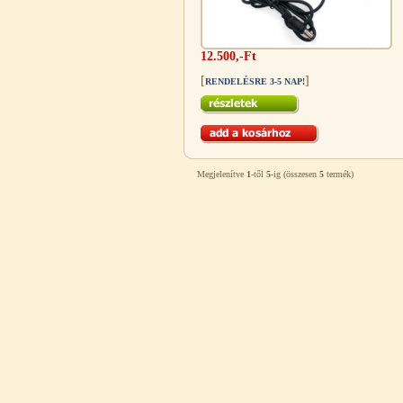
12.500,-Ft
[
]
RENDELÉSRE 3-5 NAP!
Egyenes összekötő-idom 3/8"x3/8",
Quick
Megjelenítve
1
-től
5
-ig (összesen
5
termék)
360,-Ft
320,-Ft
---------
Külsőmenetes "L" könyök bekötő-
idom 1/4"x3/8", Quick
270,-Ft