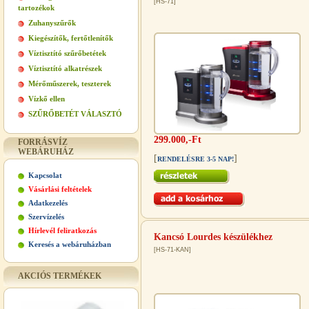
[HS-71]
tartozékok
Zuhanyszűrők
Kiegészítők, fertőtlenítők
Víztisztító szűrőbetétek
Víztisztító alkatrészek
Mérőműszerek, teszterek
Vízkő ellen
SZŰRŐBETÉT VÁLASZTÓ
299.000,-Ft
FORRÁSVÍZ
WEBÁRUHÁZ
[
]
RENDELÉSRE 3-5 NAP!
Kapcsolat
Vásárlási feltételek
Adatkezelés
Szervízelés
Hírlevél feliratkozás
Kancsó Lourdes készülékhez
Keresés a webáruházban
[HS-71-KAN]
AKCIÓS TERMÉKEK