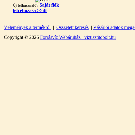
Saját fiók
Új felhasználó?
létrehozása >>itt
"T" elosztó-idom
1/4"x3/8"x1/4", Quick
Vélemények a termékről
|
Összetett keresés
|
Vásárlói adatok mega
360,-Ft
Copyright © 2026
Forrásvíz Webáruház - viztisztitobolt.hu
320,-Ft
---------
Egyenes összekötő-idom
3/8"x3/8", Quick
360,-Ft
320,-Ft
---------