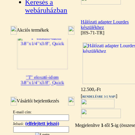
Keresés a
webáruházban
Hálózati adapter Lourdes
készülékhez
Akciós termékek
[HS-71-TR]
"T" elosztó-idom
3/8"x1/4"x3/8", Quick
12.500,-Ft
360,-Ft
[
]
320,-Ft
RENDELÉSRE 3-5 NAP!
Vásárlói bejelentkezés
---------
E-mail cím:
(elfelejtett jelszó)
Jelszó:
Megjelenítve
1
-től
5
-ig (össze