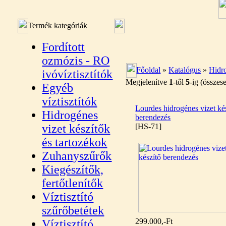
Termék kategóriák
Fordított
ozmózis - RO
Főoldal
»
Katalógus
»
Hidro
ivóvíztisztítók
Megjelenítve
1
-től
5
-ig (össze
Egyéb
víztisztítók
Lourdes hidrogénes vizet ké
Hidrogénes
berendezés
vizet készítők
[HS-71]
és tartozékok
Zuhanyszűrők
Kiegészítők,
fertőtlenítők
Víztisztító
szűrőbetétek
299.000,-Ft
Víztisztító