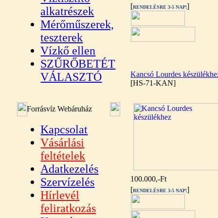
[
]
RENDELÉSRE 3-5 NAP!
alkatrészek
Mérőműszerek,
teszterek
Vízkő ellen
SZŰRŐBETÉT
Kancsó Lourdes készülékhe
VÁLASZTÓ
[HS-71-KAN]
Forrásvíz Webáruház
Kapcsolat
Vásárlási
feltételek
Adatkezelés
100.000,-Ft
Szervízelés
[
]
RENDELÉSRE 3-5 NAP!
Hírlevél
feliratkozás